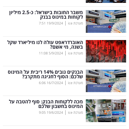
קריפטו
משבר החובות בישראל: כ-2.5 מיליון
לקוחות במינוס בבנק
|
מערכת ice
19/9/2024
7:51
ויראלי
טלוויזיה
האוברדראפט עולה לנו מיליארד שקל
בשנה, מי אשם?
עסקי
|
מערכת ice
5/9/2024
11:08
ספורט
הבנקים גובים 14
%
ריבית על המינוס
קריירה
שלכם: הסוף לחגיגה מתקרב?
|
ולימודים
מערכת ice
16/7/2024
6:06
מינויים
מכה ללקוחות הבנק: סוף להטבה על
המינוס בחשבון שלכם
רייטינג
|
מערכת ice
19/6/2024
9:05
רכב