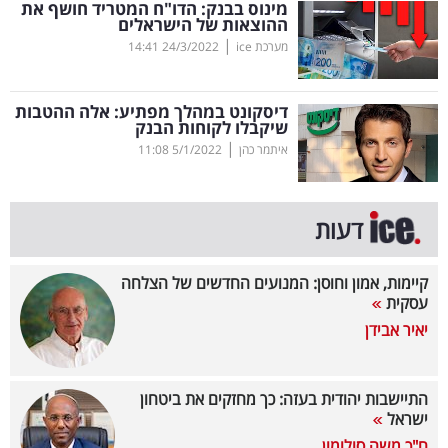
מינוס בבנק: הדו"ח המטריד חושף את
ההוצאות של הישראלים
בריאות
|
מערכת ice
24/3/2022
14:41
תרבות
ופנאי
דיסקונט במהלך מפתיע: אלה ההטבות
שיקבלו לקוחות הבנק
|
איתמר כהן
5/1/2022
11:08
תיירות
TOP-
דעות
5
המילון
קיימות, אמון וחוסן: המנועים החדשים של הצלחה
עסקית
הכלכלי
יאיר אבידן
פודקאסט
התיישבות יהודית בעזה: כך מחזקים את ביטחון
40
ישראל
UNDER
ח"כ משה סולומון