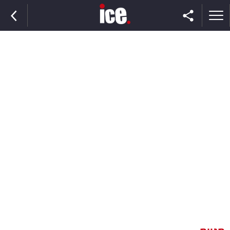
ראשי
הנבחרת
השוק
תקשורת
ומדיה
כסף
וצרכנות