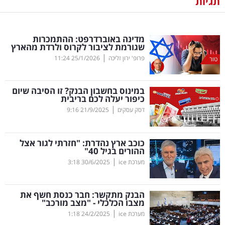
תגיות
נדל"ן
מדינה באוברדרפט: ההתמכרות
דיגיטל
שגורמת לציבור לקרוס ולרדת מהארץ
וטק
|
פרופ' ירון זליכה
25/1/2026
11:24
טור
שיווק
במינוס בחשבון הבנק? זו הסיבה שיום
ופרסום
כיפור יעלה לכם בריבית
|
דסק עסקים
21/9/2025
9:16
משפט
כוכב ארץ נהדרת: "חזרתי לגור אצל
מדדים
ההורים בגיל 40"
ומחקרים
|
מערכת ice
30/6/2025
3:18
דעות
הבנק מתקשר: חבר כנסת חשף את
מצבו הכלכלי - "מצב מורכב"
רכילות
|
מערכת ice
24/2/2025
1:18
עסקית