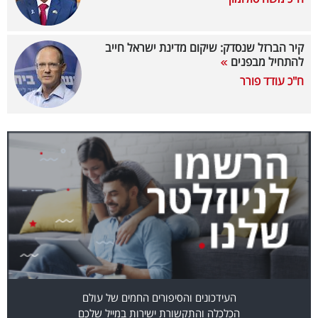
40
קיר הברזל שנסדק: שיקום מדינת ישראל חייב
להתחיל מבפנים
שיתופי
ח"כ עודד פורר
פעולה
דרושים
ניוזלטרים
מייל
אדום
העידכונים והסיפורים החמים של עולם
הכלכלה והתקשורת ישירות במייל שלכם