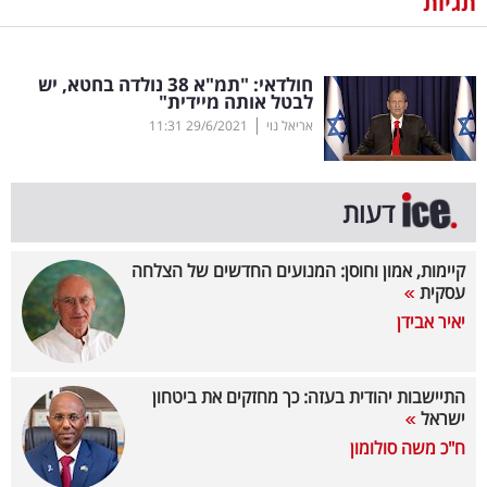
תגיות
נדל"ן
חולדאי: "תמ"א 38 נולדה בחטא, יש
דיגיטל
לבטל אותה מיידית"
וטק
|
אריאל נוי
29/6/2021
11:31
שיווק
ופרסום
דעות
משפט
קיימות, אמון וחוסן: המנועים החדשים של הצלחה
עסקית
מדדים
יאיר אבידן
ומחקרים
דעות
התיישבות יהודית בעזה: כך מחזקים את ביטחון
ישראל
רכילות
ח"כ משה סולומון
עסקית