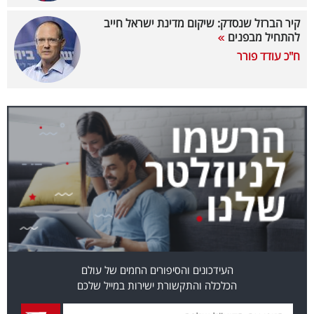
קיר הברזל שנסדק: שיקום מדינת ישראל חייב
קריפטו
להתחיל מבפנים
ח"כ עודד פורר
ויראלי
טלוויזיה
עסקי
ספורט
קריירה
ולימודים
מינויים
רייטינג
העידכונים והסיפורים החמים של עולם
הכלכלה והתקשורת ישירות במייל שלכם
רכב