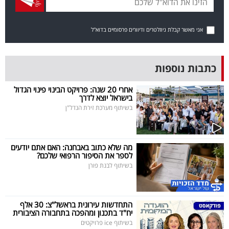
בריאות
אני מאשר קבלת ניוזלטרים ודיוורים פרסומיים בדוא"ל
תרבות
ופנאי
כתבות נוספות
תיירות
אחרי 20 שנה: פרויקט הבינוי פינוי הגדול
בישראל יוצא לדרך
TOP-
בשיתוף מערכת זירת הנדל"ן
5
המילון
מה שלא כתוב באבחנה: האם אתם יודעים
לספר את הסיפור הרפואי שלכם?
הכלכלי
בשיתוף לבנת פורן
פודקאסט
התחדשות עירונית בראשל"צ: 30 אלף
40
יח"ד בתכנון ומהפכה בתחבורה הציבורית
UNDER
בשיתוף ice פרויקטים