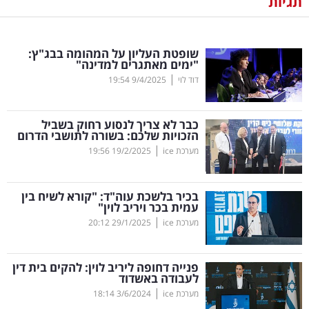
תגיות
נדל"ן
שופטת העליון על המהומה בבג"ץ:
דיגיטל
"ימים מאתגרים למדינה"
וטק
|
דוד לוי
9/4/2025
19:54
שיווק
כבר לא צריך לנסוע רחוק בשביל
ופרסום
הזכויות שלכם: בשורה לתושבי הדרום
|
מערכת ice
19/2/2025
19:56
משפט
בכיר בלשכת עוה"ד: "קורא לשיח בין
מדדים
עמית בכר ויריב לוין"
ומחקרים
|
מערכת ice
29/1/2025
20:12
דעות
פנייה דחופה ליריב לוין: להקים בית דין
לעבודה באשדוד
רכילות
|
מערכת ice
3/6/2024
18:14
עסקית