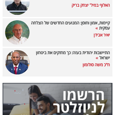
האלוף במיל' יצחק בריק
בריאות
תרבות
קיימות, אמון וחוסן: המנועים החדשים של הצלחה
ופנאי
עסקית
יאיר אבידן
תיירות
TOP-
התיישבות יהודית בעזה: כך מחזקים את ביטחון
ישראל
5
ח"כ משה סולומון
המילון
הכלכלי
פודקאסט
40
UNDER