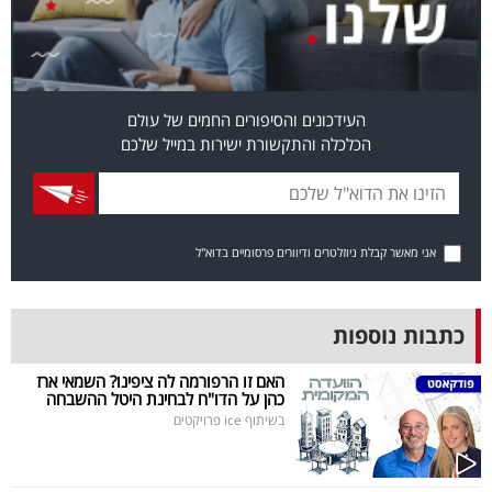
40
שיתופי
העידכונים והסיפורים החמים של עולם
פעולה
הכלכלה והתקשורת ישירות במייל שלכם
דרושים
אני מאשר קבלת ניוזלטרים ודיוורים פרסומיים בדוא"ל
ניוזלטרים
כתבות נוספות
מייל
האם זו הרפורמה לה ציפינו? השמאי ארז
כהן על הדו"ח לבחינת היטל ההשבחה
אדום
בשיתוף ice פרויקטים