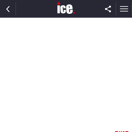
ראשי
הנבחרת
השוק
תקשורת
ומדיה
כסף
וצרכנות