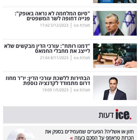
קריפטו
"סיום המלחמה לא נראה באופק":
פנייה דחופה לשר המשפטים
|
מערכת ice
5/12/2023
17:42
ויראלי
טלוויזיה
"דמנו רותח": עורכי הדין מבקשים שלא
לייצג את מחבלי החמאס
עסקי
|
מערכת ice
8/11/2023
21:04
ספורט
הבחירות ללשכת עורכי הדין: יו"ר מחוז
קריירה
דרום מתמודד לקדנציה נוספת
|
ולימודים
מערכת ice
1/5/2023
19:09
מינויים
דעות
רייטינג
חזון או אשליה? הפערים שמעמידים בספק את
רכב
הכרזת טראמפ על הסכם בעזה