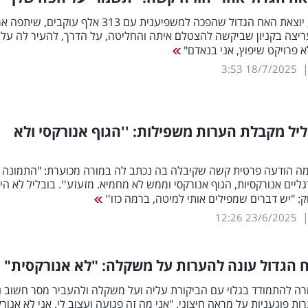
שי לי עופרי, יוצאת האח הגדול שהפכה למשפיענית עם 313 אלף עוקבים
יצה בקניון שביקשה להצטלם איתה והחליטה, על הדרך, להעיר לה על
לא פרויקט שיפוץ, אני בנאדם"
3:53
18/7/2025
ליל מקבלת הערות משפילות: ''הגוף אנורקסי ולא
מה הודעה פרטית קשה שקיבלה בה נכתב לה במורה מכוערת: "התמונה
ליים אנורקסיות, הגוף אנורקסי וממש לא מחמיא. מזעזע''. בובליל לא הי
: "יש דברים שמפילים אותי למיטה, ברמה כזו''
12:26
23/6/2025
 הגדול עונה להערות על משקלה: "לא אנורקסית"
רה להתמודד בגלוי עם הביקורת עליה ועל משקלה ולהעביר מסר חשוב נ
ות פוגעניות על מראה חיצוני. "אני מה זה פגועה ועצוב לי. אני לא אנור