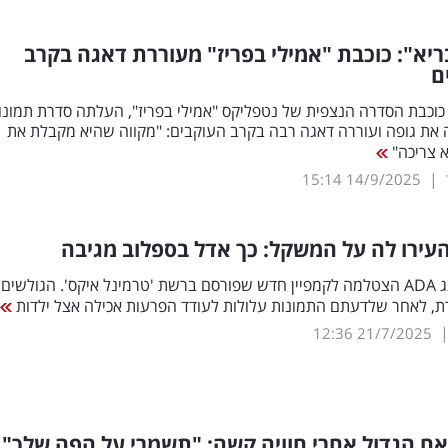
ריא": כוכבת "אמילי בפריז" מעוררת דאגה בקרב
ם
, כוכבת הסדרה הנצפית של נטפליקס "אמילי בפריז", העלתה סדרת תמונו
 את גופה ועוררה דאגה רבה בקרב העוקבים: "מקווה שהיא מקבלת את
 צריכה"
|
15:14
14/9/2025
ירו לה על המשקל: כך אדל בספלוב מגיבה
בעלת המותג ADA הצטלמה לקמפיין חדש שפורסם ברשת 'טרמינל איקס'. הגולשים
ת, לאחר שלדעתם התמונות עלולות לעודד הפרעות אכילה אצל ילדות
12:36
21/7/2025
ח הגדול אחרי חוויה קשה: "תשמרי על הפה שלך"