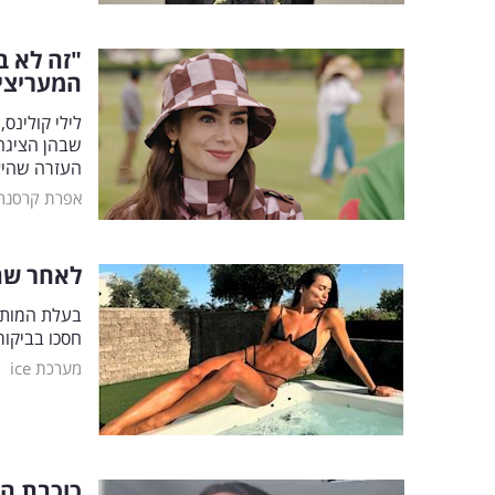
"זה לא ב
המעריצי
לילי קולינס
שבהן הציגה
העזרה שהיא
אפרת קרסנר
לאחר שהע
חסכו בביקור
|
מערכת ice
כוכבת הא