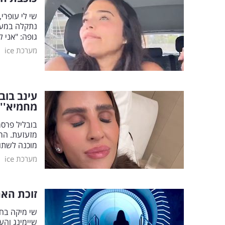
נתקלה במער
גופה: "אני 
|
מערכת ice
עינב בוב
מחמיא''
בובליל פרס
מזעזעת. הרג
מוכנה לשתוק
|
מערכת ice
זוכת האח
שי מיקה בח
שיימינג והער