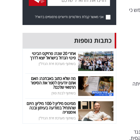
, שיתפה אמש כי
אני מאשר קבלת ניוזלטרים ודיוורים פרסומיים בדוא"ל
כתבות נוספות
אחרי 20 שנה: פרויקט הבינוי
פינוי הגדול בישראל יוצא לדרך
בשיתוף מערכת זירת הנדל"ן
מה שלא כתוב באבחנה: האם
אתם יודעים לספר את הסיפור
יתה
הרפואי שלכם?
בשיתוף לבנת פורן
ממינוס מיליון ל-100 מיליון: היזם
שהתחיל במודעה בעיתון ובנה
אימפריה
בשיתוף מערכת זירת הנדל"ן
גד
קסית,