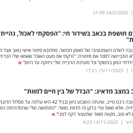
21:09
24/2/2026
ם חושפת בכאב בשידור חי: "הפסקתי לאכול, נהייתי
ת"
ובה לשלט השמנופובי של מאמן הכושר, מתחבא סיפור אישי כואב אצל מ
12 שלא התביישה לספר את סיפורה: ''זרקתי את מעט האוכל שאמא שלי הכריח
 ירדתי המון במשקל וכל מערכת הרבייה שלי ניזוקה עד היום"
|
17:21
15/11/2025
ב במצב מדאיג: "הבדל של בין חיים למוות"
הזמרת האהובה נינט טייב, שינתה השבוע כיוון ובגיל 42 היא עלתה על מסלול 
יה. אלא שאת עדי ברקן זה הדאיג מאוד: "התחושה שלי שהמדהימה הזו
לא טוב, מקווה מאוד שתעצור דקה לפני"
|
9:23
13/11/2025