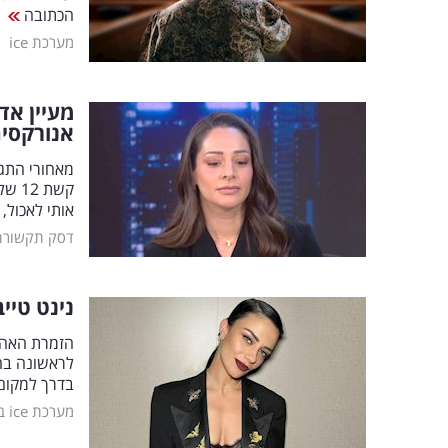
הכתובה
|
מערכת ice
מעיין אד
אנורקסי
מאחורי התג
קשת 
אותי לאכול,
דסק תקשורת
נינט טיי
לראשונה בחי
בדרך למקום 
מערכת ice בידור