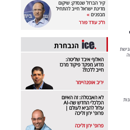
קיר הברזל שנסדק: שיקום
מדינת ישראל חייב להתחיל
מבפנים
ח"כ עודד פורר
הנבחרת
גישת
ה
האלוף איבד שליטה:
מדוע מפקד פיקוד מרכז
חייב ללכת?
יריב אופנהיימר
לא האבטלה: זה האיום
הדוגמנות
הכלכלי החדש שה-AI
עלול להביא לעולם |
פרופ' ירון זליכה
פרופ' ירון זליכה