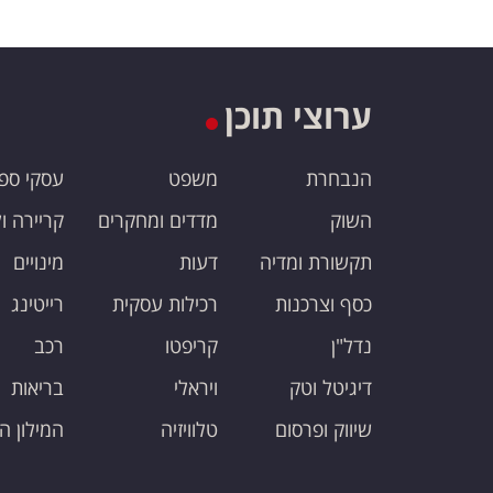
ערוצי תוכן
הנבחרת
משפט
עסקי ספ
השוק
מדדים ומחקרים
קריירה ו
תקשורת ומדיה
דעות
מינויים
כסף וצרכנות
רכילות עסקית
רייטינג
נדל"ן
קריפטו
רכב
דיגיטל וטק
ויראלי
בריאות
שיווק ופרסום
טלוויזיה
המילון ה