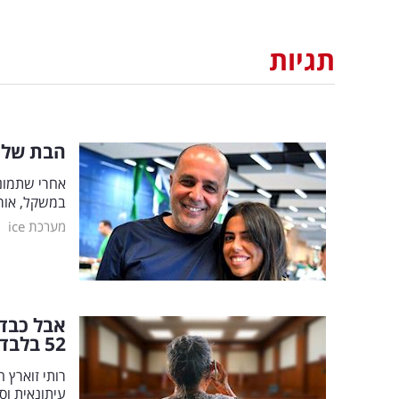
תגיות
הבת של ע
אחרי שתמונ
במשקל, אור 
|
מערכת ice
אבל כבד 
52 בלבד
רותי זוארץ 
עיתונאית ו