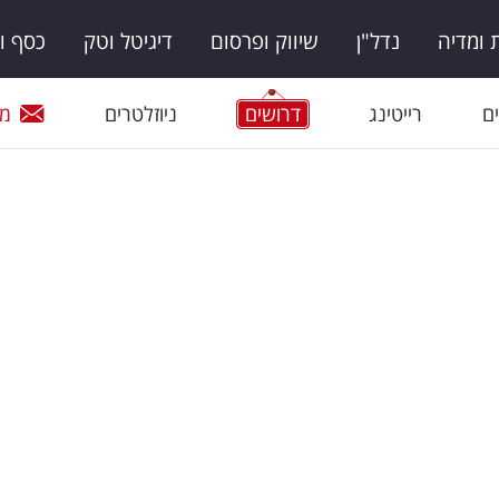
ומדיה
נדל"ן
שיווק ופרסום
דיגיטל וטק
כסף ו
ם
רייטינג
דרושים
ניוזלטרים
מי