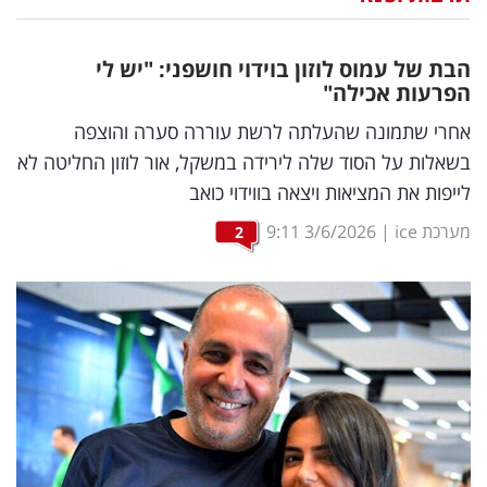
נדל"ן
הבת של עמוס לוזון בוידוי חושפני: "יש לי
דיגיטל
הפרעות אכילה"
וטק
אחרי שתמונה שהעלתה לרשת עוררה סערה והוצפה
בשאלות על הסוד שלה לירידה במשקל, אור לוזון החליטה לא
שיווק
לייפות את המציאות ויצאה בווידוי כואב
ופרסום
מערכת ice
|
3/6/2026
9:11
2
משפט
מדדים
ומחקרים
דעות
רכילות
עסקית