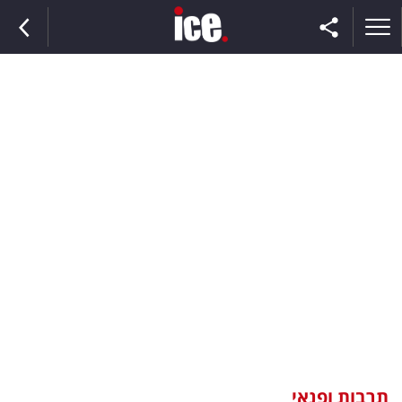
ראשי
הנבחרת
השוק
תקשורת
ומדיה
כסף
וצרכנות
תרבות ופנאי