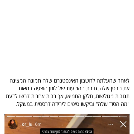
בריאות
תרבות
ופנאי
תיירות
TOP-
5
לאחר שהעלתה לחשבון האינסטגרם שלה תמונה המציגה
המילון
את הבטן שלה, תיבת ההודעות של לוזון הוצפה במאות
הכלכלי
תגובות מגולשות, חלקן החמיאו, אך רבות אחרות דרשו לדעת
"מה הסוד שלה" וביקשו טיפים לירידה דרסטית במשקל
.
פודקאסט
40
UNDER