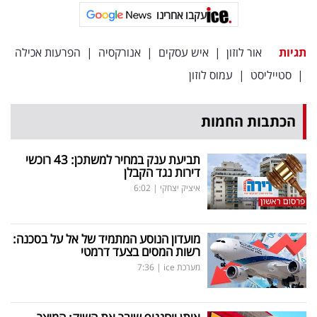
עקבו אחרינו
תגיות
אור לוזון
|
איש עסקים
|
אנורקסיה
|
הפרעות אכילה
|
סטייליסט
|
עמוס לוזון
הכתבות החמות
תביעת ענק במחיר למשתכן: 43 רוכשי
דירות נגד הקבלן
איציק יצחקי
|
6:02
מועדון הנוסע המתמיד של אל על בסכנה:
רשות המסים בצעד דרמטי
מערכת ice
|
7:36