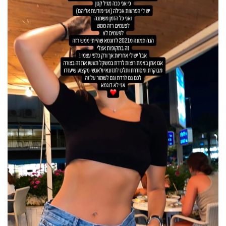
40
שיתופי
פעולה
דרושים
ניוזלטרים
מייל
אדום