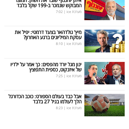
איתן יוחננוף שובר את השוק: המוצר
המבוקש שנמכר ב-199 שקל בלבד
מערכת ice
|
7:02
מיץ' גולדהאר בצעד דרמטי: יפיל את
עסקת המיליונים ברגע האחרון?
מערכת ice
|
8:10
ינון מגל יורד מהפסים: כך אמר על ילדיו
של איזנקוט, כספית התפוצץ
מערכת ice
|
7:25
אבל כבד בעולם הספורט: כוכב הכדורגל
הלך לעולמו בגיל 27 בלבד
מערכת ice
|
8:23