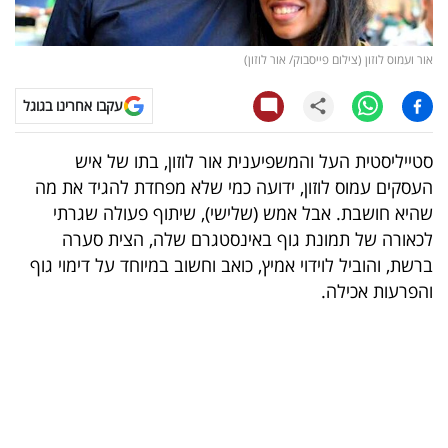
קריפטו
אור ועמוס לוזון (צילום פייסבוק/ אור לוזון)
ויראלי
עקבו אחרינו בגוגל
טלוויזיה
סטייליסטית העל והמשפיענית אור לוזון, בתו של איש
עסקי
העסקים עמוס לוזון, ידועה כמי שלא מפחדת להגיד את מה
ספורט
שהיא חושבת. אבל אמש (שלישי), שיתוף פעולה שגרתי
לכאורה של תמונת גוף באינסטגרם שלה, הצית סערה
קריירה
ברשת, והוביל לוידוי אמיץ, כואב וחשוב במיוחד על דימוי גוף
ולימודים
והפרעות אכילה
.
מינויים
רייטינג
רכב