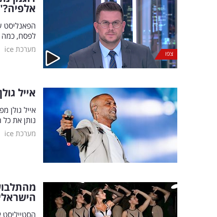
אלפיה?"
הפאנליסט של
לפסח, כמה ז
|
מערכת ice
צפו
אייל גול
אייל גולן מ
נותן את כל
|
מערכת ice
מהתלבוש
הישראלי
הסטייליסט א