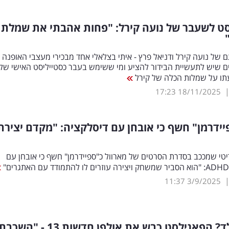
סט לשעבר של נועה קירל: "פחות אהבתי את שמלת
 של נועה קירל ודניאל פרץ - איתי בצלאלי אחד מבכירי מעצבי האופנה
ם שיש לתעשיית הבידור להציע ומי ששימש בעבר כסטייליסט האישי שלה
תו על שמלות הכלה של קירל
17:23
18/11/2025
יידרמן" חשף כי אובחן עם דיסלקציה: "מקדם יצירת
י שמככב בסדרת הסרטים של מארוול כ"ספיידרמן" חשף כי אובחן עם
11:37
3/9/2025
דוגמן נולד? הפאנילסט כבש את אולפן חדשות 13 - "השכב