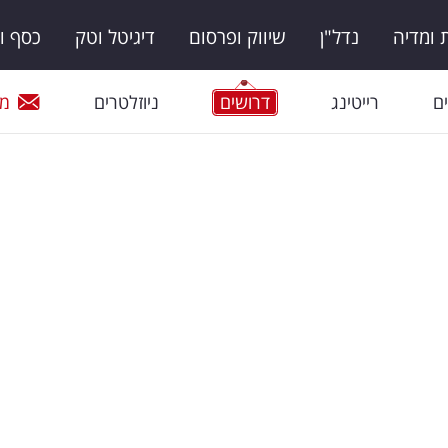
ומדיה
נדל"ן
שיווק ופרסום
דיגיטל וטק
כסף ו
ם
רייטינג
דרושים
ניוזלטרים
מי