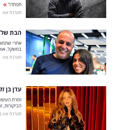
תפחדו"
|
מערכת ice
הבת של ע
אחרי שתמונ
במשקל, אור 
|
מערכת ice
עדן בן ז
זמרת העשור
הביקורות, ז
מערכת ice בידור