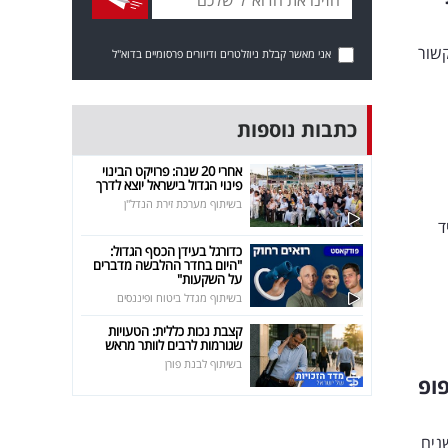
קשור
אני מאשר קבלת ניוזלטרים ודיוורים פרסומיים בדוא"ל
כתבות נוספות
אחרי 20 שנה: פרויקט הבינוי
פינוי הגדול בישראל יוצא לדרך
בשיתוף מערכת זירת הנדל"ן
ד
כדורגל בעידן הכסף הגדול:
"היום בחדר ההלבשה מדברים
על השקעות"
בשיתוף מגדל ביטוח ופיננסים
קצבת נכות כללית: הטעויות
שגורמות לרבים לוותר מראש
בשיתוף לבנת פורן
פופ
נים