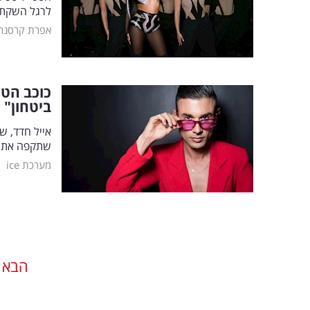
לרגל השקת המותג Perwoll ב
אפרת קרסנר
כוכב הטי
ביטחון"
אייל חדד, ש
שתקפה את ת
|
מערכת ice
הבא