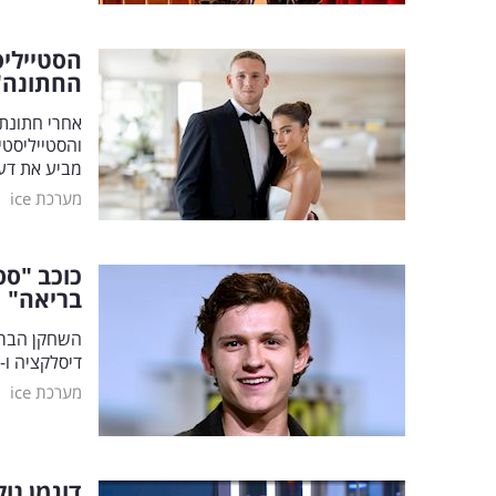
הסטיילי
החתונה"
אחרי חתונתם
והסטייליסטי
מביע את דע
|
מערכת ice
כוכב "ספ
בריאה"
השחקן הבריט
דיסלקציה ו-ADHD: "הוא הסביר שמשחק ויצירה עוזרים לו להתמודד עם האתגרים"
|
מערכת ice