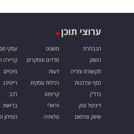
ערוצי תוכן
הנבחרת
משפט
עסקי ספ
השוק
מדדים ומחקרים
קריירה ו
תקשורת ומדיה
דעות
מינויים
כסף וצרכנות
רכילות עסקית
רייטינג
נדל"ן
קריפטו
רכב
דיגיטל וטק
ויראלי
בריאות
שיווק ופרסום
טלוויזיה
המילון ה