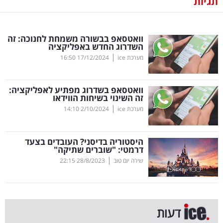
תגיות
נדל"ן
וואטסאפ בבשורה משמחת לחנוכה: זה
דיגיטל
השדרוג החדש באפליקציה
וטק
|
מערכת ice
17/12/2024
16:50
שיווק
וואטסאפ בשדרוג מפתיע לאפליקציה:
ופרסום
זה השינוי בשיחות הווידאו
|
מערכת ice
2/10/2024
14:10
משפט
היסטוריה בדיסני? העובדים בצעד
מדדים
דרמטי: "שוברים שתיקה"
ומחקרים
|
שירה יום טוב
28/8/2023
22:15
דעות
רכילות
דעות
עסקית