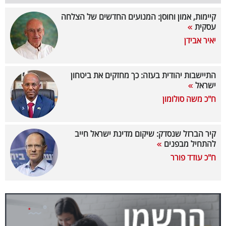
קיימות, אמון וחוסן: המנועים החדשים של הצלחה
קריפטו
עסקית
יאיר אבידן
ויראלי
טלוויזיה
התיישבות יהודית בעזה: כך מחזקים את ביטחון
ישראל
עסקי
ח"כ משה סולומון
ספורט
קריירה
קיר הברזל שנסדק: שיקום מדינת ישראל חייב
להתחיל מבפנים
ולימודים
ח"כ עודד פורר
מינויים
רייטינג
רכב