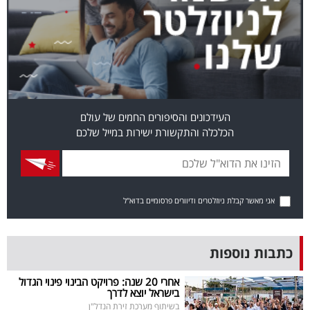
בריאות
תרבות
ופנאי
תיירות
העידכונים והסיפורים החמים של עולם
הכלכלה והתקשורת ישירות במייל שלכם
TOP-
5
המילון
אני מאשר קבלת ניוזלטרים ודיוורים פרסומיים בדוא"ל
הכלכלי
פודקאסט
כתבות נוספות
40
אחרי 20 שנה: פרויקט הבינוי פינוי הגדול
בישראל יוצא לדרך
UNDER
בשיתוף מערכת זירת הנדל"ן