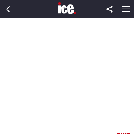
ראשי
הנבחרת
השוק
תקשורת
ומדיה
כסף
וצרכנות