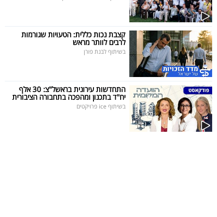
40
קצבת נכות כללית: הטעויות שגורמות
לרבים לוותר מראש
שיתופי
בשיתוף לבנת פורן
פעולה
התחדשות עירונית בראשל"צ: 30 אלף
יח"ד בתכנון ומהפכה בתחבורה הציבורית
דרושים
בשיתוף ice פרויקטים
ניוזלטרים
מייל
אדום