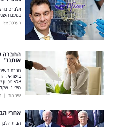
אלברט בורלה
בפעם השניי
|
מערכת ice
החברה ש
אותנו"
בישראל, הו
אלא מכיוון 
מיליוני שקל
|
יאיר מור
2
אחרי הבי
הבית הלבן ה