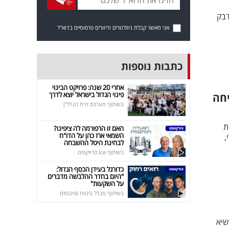
דבק
אני מאשר קבלת ניוזלטרים ודיוורים פרסומיים בדוא"ל
כתבות נוספות
אחרי 20 שנה: פרויקט הבינוי
פינוי הגדול בישראל יוצא לדרך
חה
בשיתוף מערכת זירת הנדל"ן
ות
האם זו הרפורמה לה ציפינו?
השמאי ארז כהן על הדו"ח
,
לבחינת היטל ההשבחה
בשיתוף ice פרויקטים
כדורגל בעידן הכסף הגדול:
"היום בחדר ההלבשה מדברים
על השקעות"
בשיתוף מגדל ביטוח ופיננסים
שיא