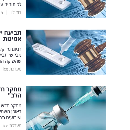
לפיתוחים על
|
דוד לוי
25
תביעה יי
אמינות
רניום מדיקל
מבקשי תביעה
שהשיקה הח
|
מערכת ice
מחקר חדש
הלב"
באופן משמעו
ואירועים תרומבוטיים ירד ב-10%
|
מערכת ice