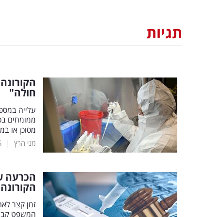
תגיות
הקורונה 
חולה"
עלייה במספ
ממומחים בכי
מסוכן או ב
|
מני הרץ
5
הכרעה שש
הקורונה"
זמן קצר לאח
המשפט קבע: