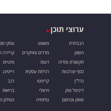
ערוצי תוכן
הנבחרת
משפט
עסקי ספ
השוק
מדדים ומחקרים
קריירה ו
תקשורת ומדיה
דעות
מינויים
כסף וצרכנות
רכילות עסקית
רייטינג
נדל"ן
קריפטו
רכב
דיגיטל וטק
ויראלי
בריאות
שיווק ופרסום
טלוויזיה
המילון ה