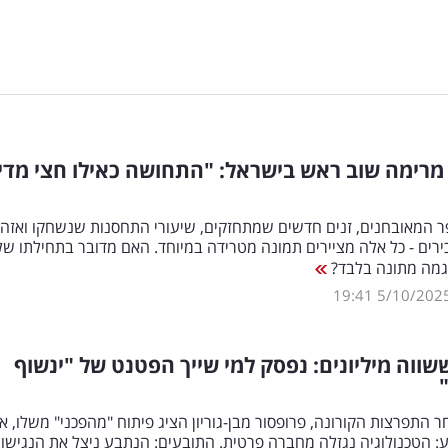
מרימה שוב ראש בישראל: "התחושה כאילו חצי מדי
ר המאובחנים, זנים חדשים שמתחזקים, שיעורי התחסנות שנשחקו ואזהר
רים - כל אלה מציירים תמונה מטרידה במיוחד. האם מדובר בתחילתו של
מגמה מתונה בלבד?
19:41
5/10/202
ווה מיליונים: נפסק למי שייך הפטנט של "ינשוף
ר התפרצות הקורונה, פרופסור מבן-גוריון הציג פיתוח "מהפכני" משלו, א
 הטכנולוגיה נגזלה מחברה פרטית. התובעים: הנתבע ניצל את הנגישו