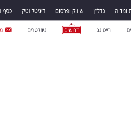
ומדיה
נדל"ן
שיווק ופרסום
דיגיטל וטק
כסף ו
ם
רייטינג
דרושים
ניוזלטרים
מי