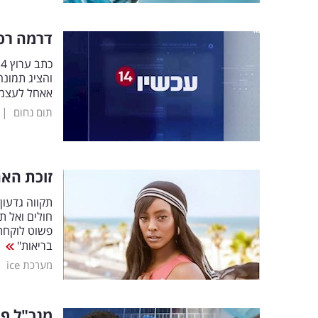
דרמה רפואית בערוץ 4
והציג תמונה
אאחל לעצמי
|
תום נחום
זוכת האח
תקווה גדעון
חולים ואל ת
פשוט לוקחת 
בריאות"
|
מערכת ice
מנכ"ל פי