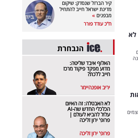
קיר הברזל שנסדק: שיקום
מדינת ישראל חייב להתחיל
מבפנים
ח"כ עודד פורר
 לא
הנבחרת
נה
האלוף איבד שליטה:
מדוע מפקד פיקוד מרכז
חייב ללכת?
יריב אופנהיימר
ות
לא האבטלה: זה האיום
הכלכלי החדש שה-AI
ונה מצמצמים
עלול להביא לעולם |
פרופ' ירון זליכה
פרופ' ירון זליכה