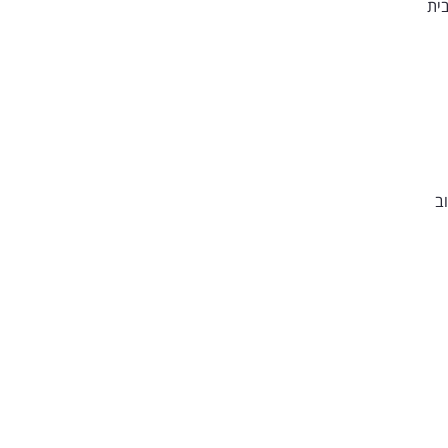
בית
ב