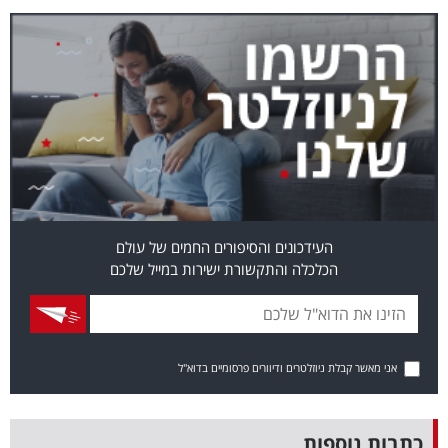
בריאות
תרבות
ופנאי
תיירות
TOP-
5
העידכונים והסיפורים החמים של עולם
הכלכלה והתקשורת ישירות במייל שלכם
המילון
הכלכלי
פודקאסט
אני מאשר קבלת ניוזלטרים ודיוורים פרסומיים בדוא"ל
40
UNDER
כתבות נוספות