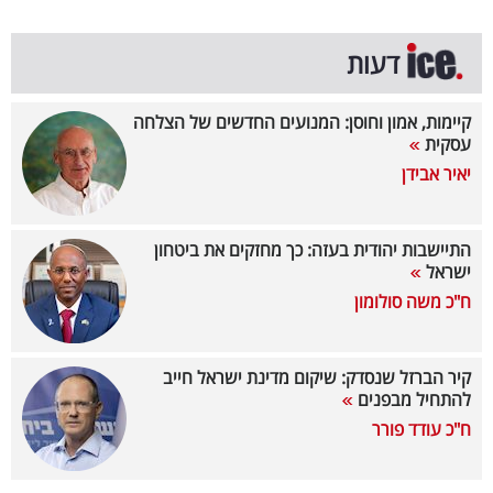
קריפטו
דעות
ויראלי
קיימות, אמון וחוסן: המנועים החדשים של הצלחה
עסקית
טלוויזיה
יאיר אבידן
עסקי
ספורט
התיישבות יהודית בעזה: כך מחזקים את ביטחון
ישראל
קריירה
ח"כ משה סולומון
ולימודים
מינויים
קיר הברזל שנסדק: שיקום מדינת ישראל חייב
להתחיל מבפנים
רייטינג
ח"כ עודד פורר
רכב