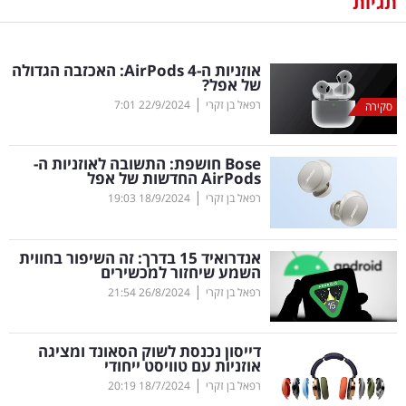
תגיות
נדל"ן
אוזניות ה-
AirPods
4: האכזבה הגדולה
דיגיטל
של אפל?
וטק
|
רפאל בן זקרי
22/9/2024
7:01
סקירה
שיווק
Bose
חושפת: התשובה לאוזניות ה-
ופרסום
AirPods
החדשות של אפל
|
רפאל בן זקרי
18/9/2024
19:03
משפט
אנדרואיד 15 בדרך: זה השיפור בחווית
מדדים
השמע שיחזור למכשירים
ומחקרים
|
רפאל בן זקרי
26/8/2024
21:54
דעות
דייסון נכנסת לשוק הסאונד ומציגה
אוזניות עם טוויסט ייחודי
רכילות
|
רפאל בן זקרי
18/7/2024
20:19
עסקית