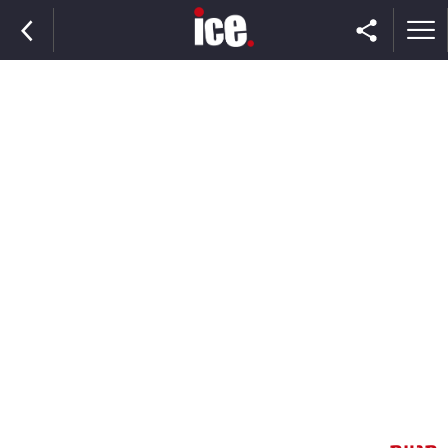
ראשי
הנבחרת
השוק
תקשורת
ומדיה
כסף
וצרכנות