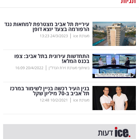
תגיות
נדל"ן
עיריית תל אביב מצטרפת למחאות נגד
דיגיטל
הרפורמה בצעד יוצא דופן
וטק
|
מערכת ice
24/3/2023
13:23
שיווק
התחדשות עירונית בתל אביב: צפו
ופרסום
בכנס המלא
!
|
בשיתוף מערכת זירת הנדל"ן
20/4/2022
16:09
משפט
בנין העיר רכשה בניין לשימור במרכז
מדדים
תל אביב ב-70 מיליון שקל
ומחקרים
|
מערכת ice
10/2/2021
12:48
דעות
רכילות
דעות
עסקית