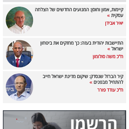
קיימות, אמון וחוסן: המנועים החדשים של הצלחה
קריפטו
עסקית
יאיר אבידן
ויראלי
טלוויזיה
התיישבות יהודית בעזה: כך מחזקים את ביטחון
ישראל
עסקי
ח"כ משה סולומון
ספורט
קריירה
קיר הברזל שנסדק: שיקום מדינת ישראל חייב
להתחיל מבפנים
ולימודים
ח"כ עודד פורר
מינויים
רייטינג
רכב