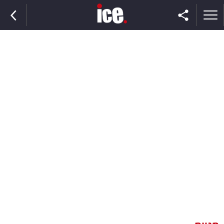
ראשי
הנבחרת
השוק
תקשורת
ומדיה
כסף
וצרכנות