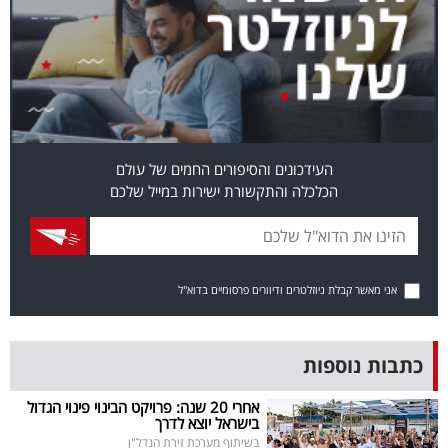
בריאות
תרבות
ופנאי
תיירות
העידכונים והסיפורים החמים של עולם
הכלכלה והתקשורת ישירות במייל שלכם
TOP-
5
המילון
אני מאשר קבלת ניוזלטרים ודיוורים פרסומיים בדוא"ל
הכלכלי
פודקאסט
כתבות נוספות
40
אחרי 20 שנה: פרויקט הבינוי פינוי הגדול
בישראל יוצא לדרך
UNDER
בשיתוף מערכת זירת הנדל"ן