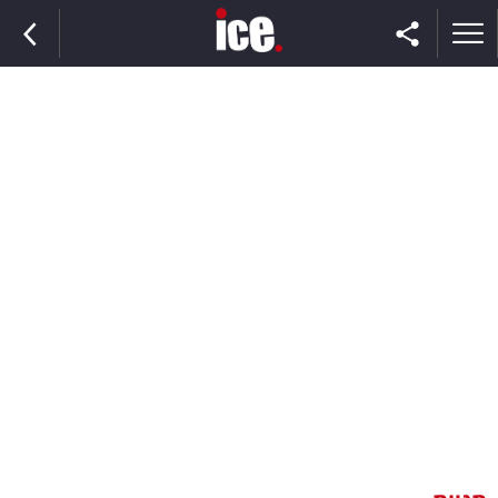
ראשי
הנבחרת
השוק
תקשורת
ומדיה
כסף
וצרכנות