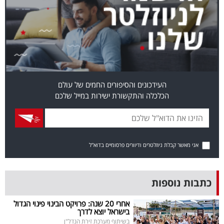
בריאות
תרבות
ופנאי
תיירות
העידכונים והסיפורים החמים של עולם
הכלכלה והתקשורת ישירות במייל שלכם
TOP-
5
המילון
אני מאשר קבלת ניוזלטרים ודיוורים פרסומיים בדוא"ל
הכלכלי
פודקאסט
כתבות נוספות
40
אחרי 20 שנה: פרויקט הבינוי פינוי הגדול
בישראל יוצא לדרך
UNDER
בשיתוף מערכת זירת הנדל"ן