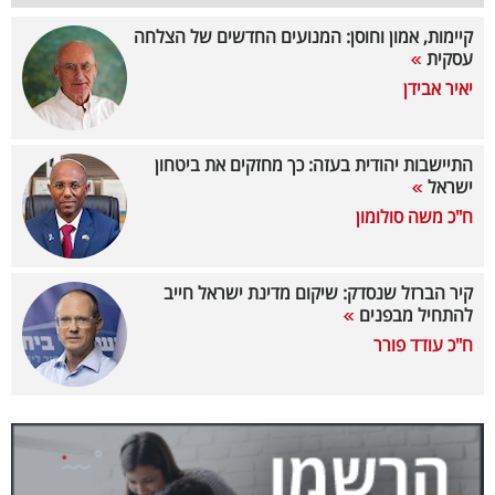
קיימות, אמון וחוסן: המנועים החדשים של הצלחה
קריפטו
עסקית
יאיר אבידן
ויראלי
טלוויזיה
התיישבות יהודית בעזה: כך מחזקים את ביטחון
ישראל
עסקי
ח"כ משה סולומון
ספורט
קריירה
קיר הברזל שנסדק: שיקום מדינת ישראל חייב
להתחיל מבפנים
ולימודים
ח"כ עודד פורר
מינויים
רייטינג
רכב