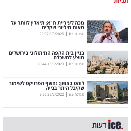
תגיות
נדל"ן
מכה לעיריית ת"א: תיאלץ לוותר על
דיגיטל
מאות מיליוני שקלים
וטק
|
מערכת ice
9/3/2025
22:07
שיווק
בניין בית הקפה המיתולוגי בירושלים
ופרסום
מוצע להשכרה
|
מערכת ice
15/3/2023
20:44
משפט
לוהט בצפון: נחשף הפרויקט לשימור
מדדים
שקיבל היתר בנייה
ומחקרים
|
מערכת ice
28/2/2022
9:56
דעות
רכילות
דעות
עסקית