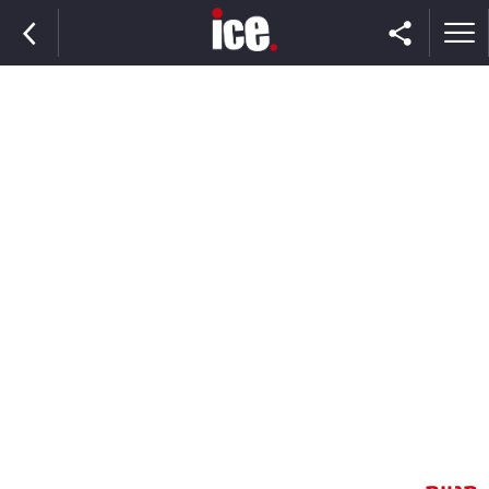
ראשי
הנבחרת
השוק
תקשורת
ומדיה
כסף
וצרכנות