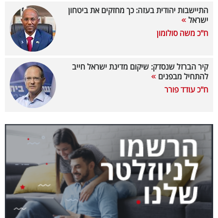
התיישבות יהודית בעזה: כך מחזקים את ביטחון
קריפטו
ישראל
ח"כ משה סולומון
ויראלי
טלוויזיה
קיר הברזל שנסדק: שיקום מדינת ישראל חייב
להתחיל מבפנים
עסקי
ח"כ עודד פורר
ספורט
קריירה
ולימודים
מינויים
רייטינג
רכב