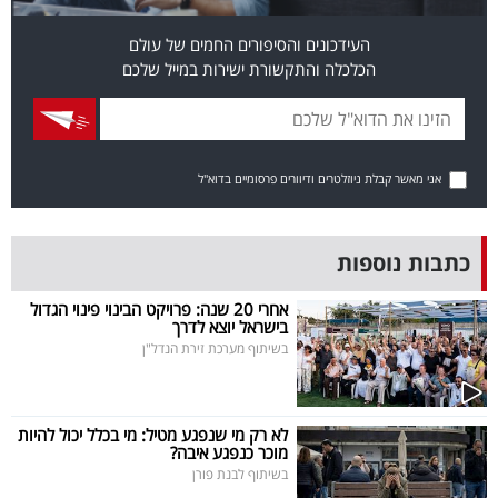
בריאות
העידכונים והסיפורים החמים של עולם
הכלכלה והתקשורת ישירות במייל שלכם
תרבות
ופנאי
תיירות
אני מאשר קבלת ניוזלטרים ודיוורים פרסומיים בדוא"ל
TOP-
5
כתבות נוספות
המילון
אחרי 20 שנה: פרויקט הבינוי פינוי הגדול
בישראל יוצא לדרך
הכלכלי
בשיתוף מערכת זירת הנדל"ן
פודקאסט
לא רק מי שנפגע מטיל: מי בכלל יכול להיות
40
מוכר כנפגע איבה?
בשיתוף לבנת פורן
UNDER