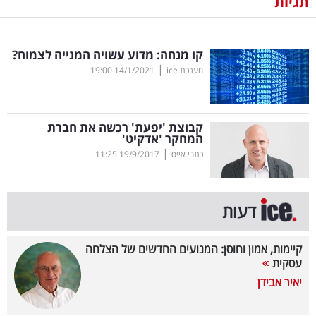
תגיות
נדל"ן
קו מנחה: מדוע עשויה המנייה לצמוח?
דיגיטל
|
מערכת ice
14/1/2021
19:00
וטק
שיווק
קבוצת 'יפעת' רכשה את חברת
ופרסום
המחקר 'אדקיט'
|
כתבי אייס
19/9/2017
11:25
משפט
מדדים
דעות
ומחקרים
קיימות, אמון וחוסן: המנועים החדשים של הצלחה
דעות
עסקית
יאיר אבידן
רכילות
עסקית