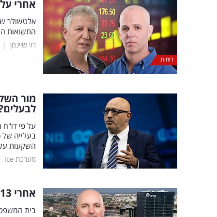
אחרי עליי
אלטשולר שח
התשואות הח
|
רוי שיינמן
דוחות
מור השקע
לבעלים?
השקעות עלה בכ-20% מת
|
מערכת ice
אחרי 13 שנות מאבק: זה הפיצוי הענק שיקבלו מבוטחי מיטב