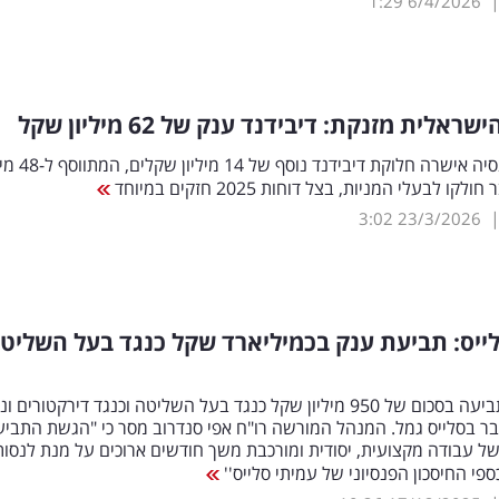
1:29
6/4/2026
אלית מזנקת: דיבידנד ענק של 62 מיליון שקל
מור גמל ופנסיה אישרה חלוקת דיבידנד נ
ו לבעלי המניות, בצל דוחות 2025 חזקים במיוחד
3:02
23/3/2026
יס: תביעת ענק בכמיליארד שקל כנגד בעל השליט
הוגש כתב תביעה בסכום של 950 מיליון שקל כנגד בעל השליטה וכנגד דירקטורים 
 בסלייס גמל. המנהל המורשה רו"ח אפי סנדרוב מסר כי "הגשת התביע
ל עבודה מקצועית, יסודית ומורכבת משך חודשים ארוכים על מנת לנסות
פי החיסכון הפנסיוני של עמיתי סלייס''