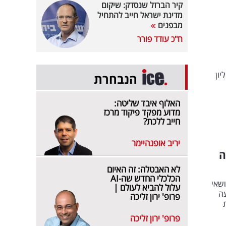
קיר הברזל שנסדק: שיקום
מדינת ישראל חייב להתחיל
מבפנים
ח"כ עודד פורר
וסף של 14 מיליון שקלים, המתווסף ל-48 מיליון
הנבחרת
האלוף איבד שליטה:
מדוע מפקד פיקוד מרכז
חייב ללכת?
יריב אופנהיימר
ה
לא האבטלה: זה האיום
הכלכלי החדש שה-AI
ונושאי
עלול להביא לעולם |
ה
פרופ' ירון זליכה
פרופ' ירון זליכה