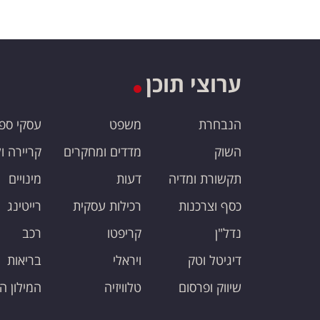
ערוצי תוכן
הנבחרת
משפט
עסקי ספ
השוק
מדדים ומחקרים
קריירה ו
תקשורת ומדיה
דעות
מינויים
כסף וצרכנות
רכילות עסקית
רייטינג
נדל"ן
קריפטו
רכב
דיגיטל וטק
ויראלי
בריאות
שיווק ופרסום
טלוויזיה
המילון ה