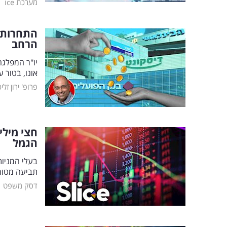
|
מערכת ice
התחרות 
הרחב
יו"ר המפלגה
אונו, בטור 
פרופ' ירון זלי
חצי מילי
הגמל
בעלי המניו
תביעה מטו
|
דסק משפט