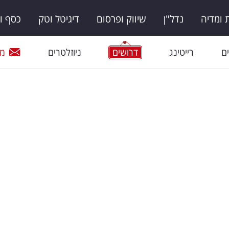
ומדיה
נדל"ן
שיווק ופרסום
דיגיטל וטק
כסף ו
ם
רייטינג
דרושים
ניוזלטרים
מי