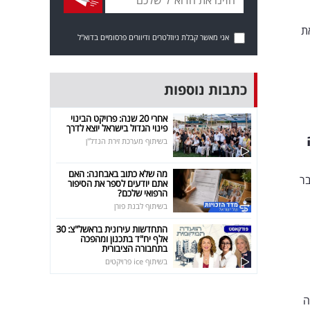
ת
אני מאשר קבלת ניוזלטרים ודיוורים פרסומיים בדוא"ל
כתבות נוספות
אחרי 20 שנה: פרויקט הבינוי
פינוי הגדול בישראל יוצא לדרך
בשיתוף מערכת זירת הנדל"ן
מה שלא כתוב באבחנה: האם
ם, מדובר
אתם יודעים לספר את הסיפור
הרפואי שלכם?
בשיתוף לבנת פורן
התחדשות עירונית בראשל"צ: 30
אלף יח"ד בתכנון ומהפכה
בתחבורה הציבורית
בשיתוף ice פרויקטים
מה