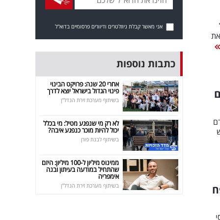
ול
אני מאשר קבלת ניוזלטרים ודיוורים פרסומיים בדוא"ל
 את
כתבות נוספות
אחרי 20 שנה: פרויקט הבינוי
פינוי הגדול בישראל יוצא לדרך
ם
בשיתוף מערכת זירת הנדל"ן
ם
לא רק מי שנפגע מטיל: מי בכלל
יכול להיות מוכר כנפגע איבה?
ש
בשיתוף לבנת פורן
ממינוס מיליון ל-100 מיליון: היזם
שהתחיל במודעה בעיתון ובנה
אימפריה
בשיתוף מערכת זירת הנדל"ן
ח
י