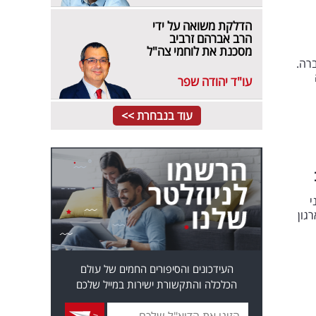
הדלקת משואה על ידי
הרב אברהם זרביב
מסכנת את לוחמי צה"ל
רה.
עו"ד יהודה שפר
עוד בנבחרת >>
י
גון
העידכונים והסיפורים החמים של עולם
הכלכלה והתקשורת ישירות במייל שלכם