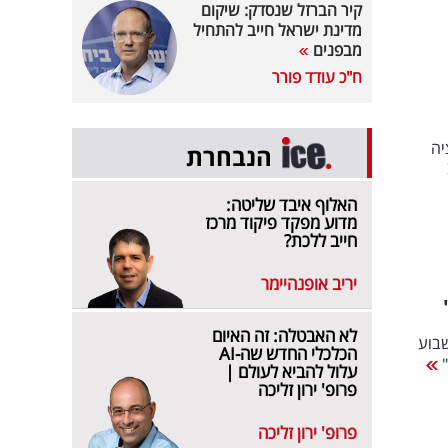
קיר הברזל שנסדק: שיקום
מדינת ישראל חייב להתחיל
מבפנים
ח"כ עודד פורר
יה
הנבחרת
האלוף איבד שליטה:
מדוע מפקד פיקוד מרכז
חייב ללכת?
יריב אופנהיימר
לא האבטלה: זה האיום
שבוע
הכלכלי החדש שה-AI
"
עלול להביא לעולם |
פרופ' ירון זליכה
פרופ' ירון זליכה