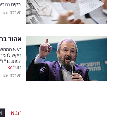
צ'קים גנובי
|
מערכת ice
אהוד בר
ראש הממשלה
ביקש להפרי
המתגבר" ו"א
בוגי"
|
מערכת ice
הבא
4