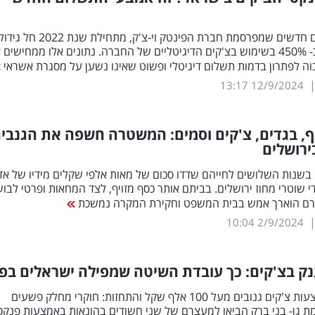
על פי נתונים חדשים שמפרסמת חברת הפינטק וי-צ'ק, מתחילת שנת 2022 חל גיד
מדהים של כ- 450% בשימוש בצ'קים הדיגיטליים של החברה. נתונים אלו ממחישים
ה לפתרון בדמות תשלום דיגיטלי ופשוט שאינו נשען על מסגרת אשראי
13:17
12/9/2024
ף, בגדים, צ'קים וסמים: המשטרה חשפה את הגנבי
ירושלים
בשנות השלושים לחייהם שדדו סכום של מאות אלפי שקלים מידיו של אד
די שוטרי מחוז ירושלים. בביתם אותר כסף מזויף, לצד המחאות ופרטי לבו
רם הוארך אמש בבית המשפט וחקירת המקרה נמשכת
10:04
2/9/2024
ק בצ'קים: כך עובדת השיטה שמפילה ישראלים בפ
הונאה באמצעות צ'קים גנובים מעל 100 אלף שקל והתחזות: חוקרי מחלק פשעים
 גן- בני ברק הביאו למעצרם של שני חשודים בהונאות באמצעות פנקס