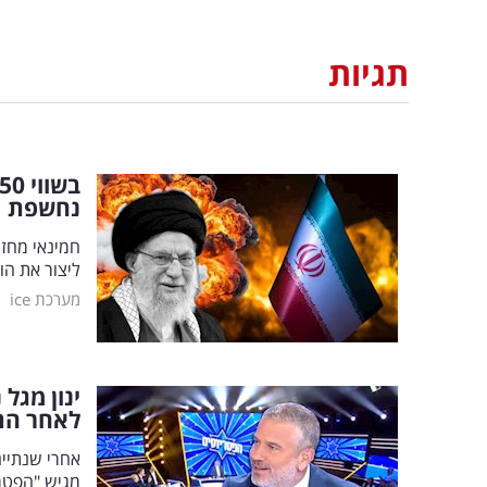
תגיות
נחשפת
ליצור את הון ששוה פי 3 מכלכ
|
מערכת ice
ינון מגל
לאחר הת
אחרי שנתיי
מגיש "הפטר