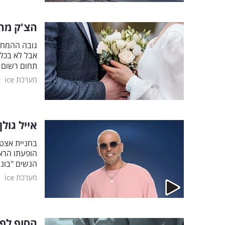
הצ'ק מהב
גובה ההמחא
אבל לא בכל 
תחום רשום ע
|
מערכת ice
אייל גול
בחניית אצטד
הופעתו הראש
הנשים "בונו
|
מערכת ice
הסוף לפ