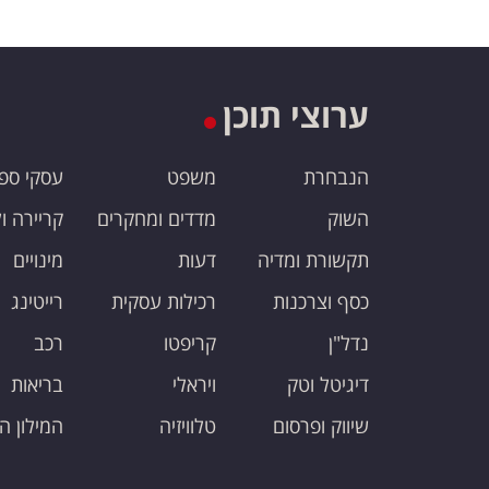
ערוצי תוכן
הנבחרת
משפט
עסקי ספ
השוק
מדדים ומחקרים
קריירה ו
תקשורת ומדיה
דעות
מינויים
כסף וצרכנות
רכילות עסקית
רייטינג
נדל"ן
קריפטו
רכב
דיגיטל וטק
ויראלי
בריאות
שיווק ופרסום
טלוויזיה
המילון ה