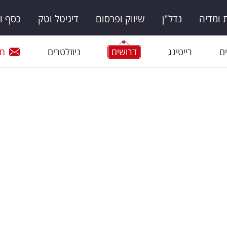
ומדיה
נדל"ן
שיווק ופרסום
דיגיטל וטק
כסף ו
ם
רייטינג
דרושים
ניוזלטרים
מי