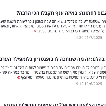
וס לחתונה: באיזה ענף תקבלו הכי הרבה?
ה שניתנת לעובדים לרגל נישואיהם עלה באופן ניכר לעומת השנה שעב
הענפים חילקו יותר. אז איפה הגדילו את הסכום, מי נשאר מאחור, ובאיזה
ל הצ'ק המספר הכי גבוה? כל הנתונים בפנים
11:20
21/7/2025
ן בהלם: זה מה שמחכה לו באצטדיון בלומפילד הערב
יון בלומפילד הוצבו עמודים עם הכיתוב "שמור לפותומוביל" זמן קצר לפנ
ונה של אייל גולן מתוך שש המתוכננות באצטדיון, מדובר במחאה של אר
ת אלטרנטיבה" התומכות במתלוננת נגדו טאיסה זמולוצקי
19:19
12/6/2025
נקסי הצ'קים בישראל? זה אמצעי התשלום החדש