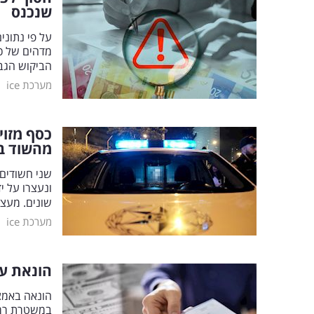
שנכנס
הביקוש הגבו
|
מערכת ice
כסף מזוי
מהשוד ב
שני חשודים 
ונעצרו על י
שונים. מעצ
|
מערכת ice
הונאת ענ
במשטרת רמת