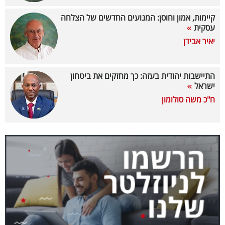
40
קיימות, אמון וחוסן: המנועים החדשים של הצלחה
עסקית
יאיר אבידן
שיתופי
פעולה
התיישבות יהודית בעזה: כך מחזקים את ביטחון
ישראל
ח"כ משה סולומון
דרושים
ניוזלטרים
מייל
אדום