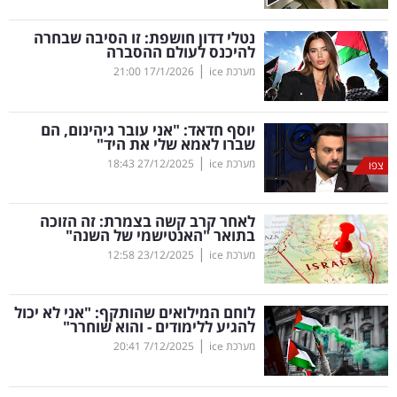
קריפטו
נטלי דדון חושפת: זו הסיבה שבחרה
להיכנס לעולם ההסברה
|
מערכת ice
17/1/2026
21:00
ויראלי
טלוויזיה
יוסף חדאד: "אני עובר גיהינום, הם
שברו לאמא שלי את היד"
עסקי
|
מערכת ice
27/12/2025
18:43
צפו
ספורט
לאחר קרב קשה בצמרת: זה הזוכה
קריירה
בתואר "האנטישמי של השנה"
|
ולימודים
מערכת ice
23/12/2025
12:58
מינויים
לוחם המילואים שהותקף: "אני לא יכול
להגיע ללימודים - והוא שוחרר"
רייטינג
|
מערכת ice
7/12/2025
20:41
רכב