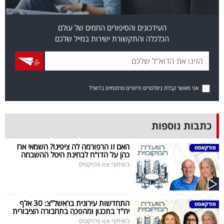
פרסמו
באייס
העידכונים והסיפורים החמים של עולם
הכלכלה והתקשורת ישירות במייל שלכם
עקבו
אחרינו:
אני מאשר קבלת ניוזלטרים ודיוורים פרסומיים בדוא"ל
כתבות נוספות
האם זו הרפורמה לה ציפינו? השמאי ארז
כהן על הדו"ח לבחינת היטל ההשבחה
בשיתוף ice פרויקטים
התחדשות עירונית בראשל"צ: 30 אלף
יח"ד בתכנון ומהפכה בתחבורה הציבורית
בשיתוף ice פרויקטים