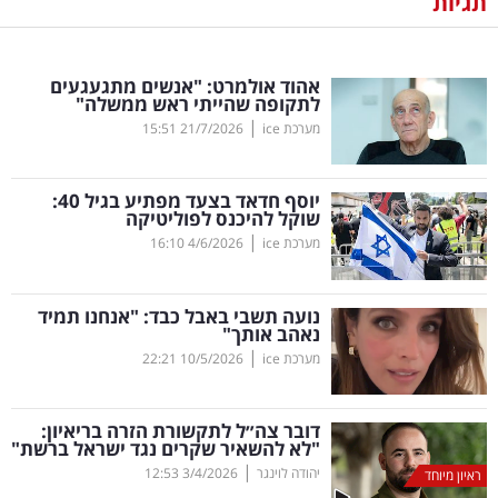
תגיות
נדל"ן
אהוד אולמרט: "אנשים מתגעגעים
דיגיטל
לתקופה שהייתי ראש ממשלה"
וטק
|
מערכת ice
21/7/2026
15:51
שיווק
יוסף חדאד בצעד מפתיע בגיל 40:
ופרסום
שוקל להיכנס לפוליטיקה
|
מערכת ice
4/6/2026
16:10
משפט
נועה תשבי באבל כבד: "אנחנו תמיד
מדדים
נאהב אותך"
ומחקרים
|
מערכת ice
10/5/2026
22:21
דעות
דובר צה״ל לתקשורת הזרה בריאיון:
"לא להשאיר שקרים נגד ישראל ברשת"
רכילות
|
יהודה לוינגר
3/4/2026
12:53
ראיון מיוחד
עסקית