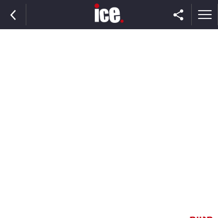
ראשי
הנבחרת
השוק
תקשורת
ומדיה
כסף
וצרכנות