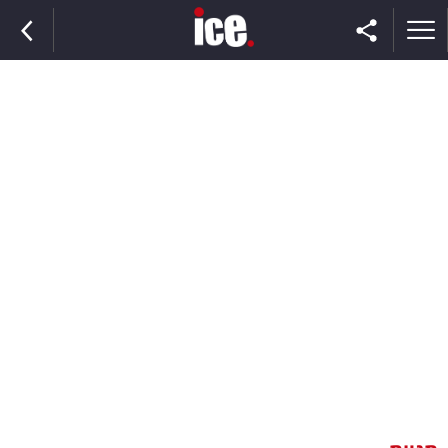
ראשי
הנבחרת
השוק
תקשורת
ומדיה
כסף
וצרכנות