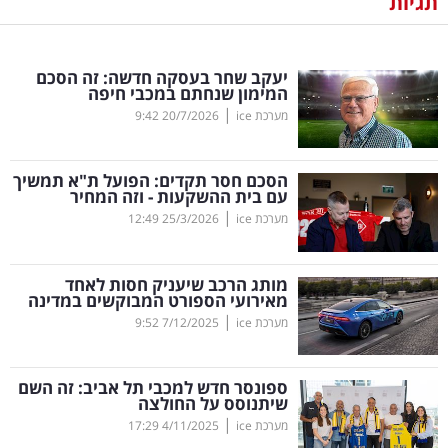
תגיות
נדל"ן
יעקב שחר בעסקה חדשה: זה הסכם
דיגיטל
המימון שנחתם במכבי חיפה
וטק
|
מערכת ice
20/7/2026
9:42
שיווק
הסכם חסר תקדים: הפועל ת"א תמשיך
ופרסום
עם בית ההשקעות - וזה המחיר
|
מערכת ice
25/3/2026
12:49
משפט
מותג הרכב שיעניק חסות לאחד
מדדים
מאירועי הספורט המבוקשים במדינה
ומחקרים
|
מערכת ice
7/12/2025
9:52
דעות
ספונסר חדש למכבי תל אביב: זה השם
שיתנוסס על החולצה
רכילות
|
מערכת ice
4/11/2025
17:29
עסקית