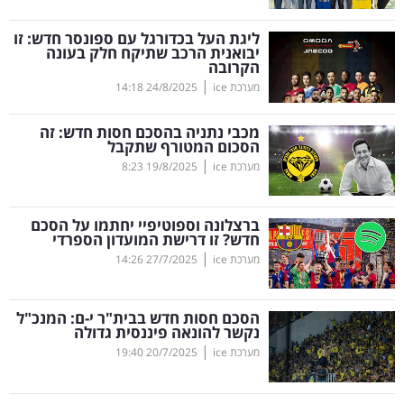
קריפטו
ליגת העל בכדורגל עם ספונסר חדש: זו
יבואנית הרכב שתיקח חלק בעונה
הקרובה
ויראלי
|
מערכת ice
24/8/2025
14:18
טלוויזיה
מכבי נתניה בהסכם חסות חדש: זה
הסכום המטורף שתקבל
עסקי
|
מערכת ice
19/8/2025
8:23
ספורט
ברצלונה וספוטיפיי יחתמו על הסכם
קריירה
חדש? זו דרישת המועדון הספרדי
|
ולימודים
מערכת ice
27/7/2025
14:26
מינויים
הסכם חסות חדש בבית"ר י-ם: המנכ"ל
נקשר להונאה פיננסית גדולה
רייטינג
|
מערכת ice
20/7/2025
19:40
רכב