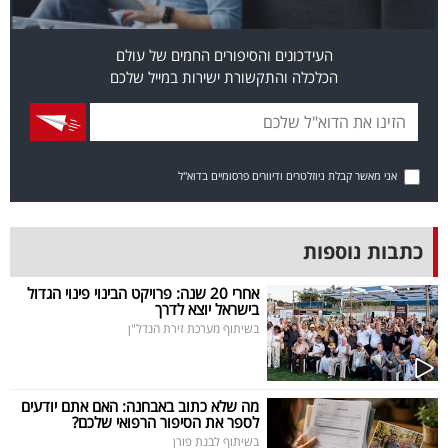
פרסמו
באייס
העידכונים והסיפורים החמים של עולם
הכלכלה והתקשורת ישירות במייל שלכם
עקבו
אחרינו:
אני מאשר קבלת ניוזלטרים ודיוורים פרסומיים בדוא"ל
כתבות נוספות
אחרי 20 שנה: פרויקט הבינוי פינוי הגדול
בישראל יוצא לדרך
בשיתוף מערכת זירת הנדל"ן
מה שלא כתוב באבחנה: האם אתם יודעים
לספר את הסיפור הרפואי שלכם?
בשיתוף לבנת פורן