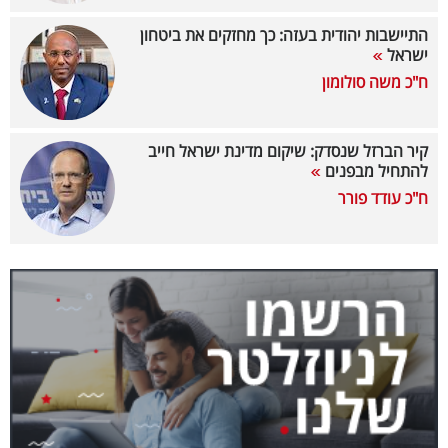
40
התיישבות יהודית בעזה: כך מחזקים את ביטחון
ישראל
ח"כ משה סולומון
שיתופי
פעולה
קיר הברזל שנסדק: שיקום מדינת ישראל חייב
להתחיל מבפנים
ח"כ עודד פורר
דרושים
ניוזלטרים
מייל
אדום