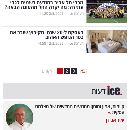
מכבי תל אביב בהודעה רשמית לגבי
עתידה: מה יקרה החל מהעונה הבאה?
בריאות
|
מערכת ice
2/5/2025
11:20
תרבות
ופנאי
בעסקה ל-20 שנה: הקיבוץ שוכר את
כפר הנופש האהוב
|
מערכת ice
12/3/2025
14:58
תיירות
TOP-
5
הבא
הקודם
1
2
3
המילון
דעות
הכלכלי
פודקאסט
קיימות, אמון וחוסן: המנועים החדשים של הצלחה
עסקית
40
יאיר אבידן
UNDER