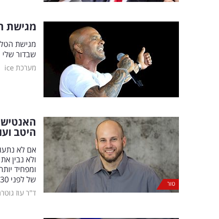
מגישת הטל
מגישת הטלווי
שבדור שלי ע
|
מערכת ice
האנטישמ
היטב וע
אם לא נתעור
ומפחיד יותר
של לפני 30 שנה
טור
ד"ר עוז גוטרמ