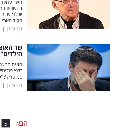
השר עמיחי א
בהשוואות מל
יוכלו לשבת 
הקוד האתי ש
|
דוד זולדן
שר האוצר
הילדים"
הזעם המצטב
סמוטריץ': "
|
דוד זולדן
הבא
5