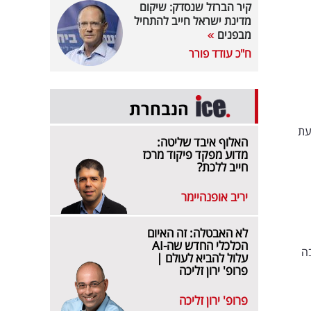
קיר הברזל שנסדק: שיקום
מדינת ישראל חייב להתחיל
מבפנים
ח"כ עודד פורר
הנבחרת
עת
האלוף איבד שליטה:
מדוע מפקד פיקוד מרכז
חייב ללכת?
יריב אופנהיימר
לא האבטלה: זה האיום
הכלכלי החדש שה-AI
בה
עלול להביא לעולם |
פרופ' ירון זליכה
פרופ' ירון זליכה