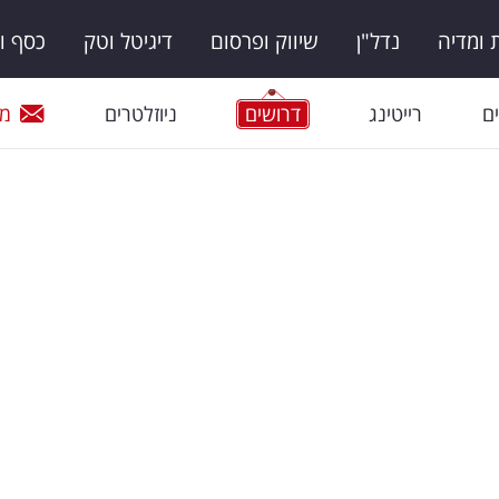
ומדיה
נדל"ן
שיווק ופרסום
דיגיטל וטק
כסף ו
ם
רייטינג
דרושים
ניוזלטרים
מי