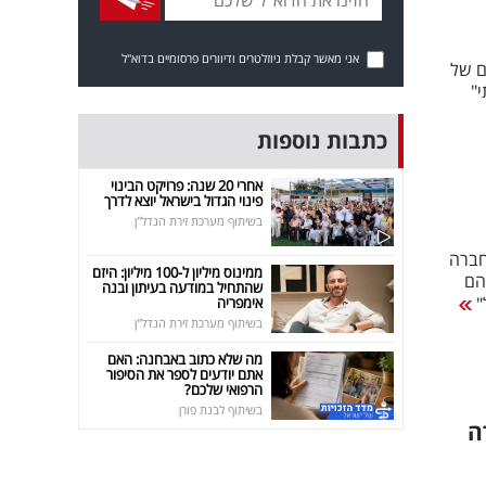
אני מאשר קבלת ניוזלטרים ודיוורים פרסומיים בדוא"ל
ם של
"
כתבות נוספות
אחרי 20 שנה: פרויקט הבינוי
פינוי הגדול בישראל יוצא לדרך
בשיתוף מערכת זירת הנדל"ן
חברה
ממינוס מיליון ל-100 מיליון: היזם
הם
שהתחיל במודעה בעיתון ובנה
"
אימפריה
בשיתוף מערכת זירת הנדל"ן
מה שלא כתוב באבחנה: האם
אתם יודעים לספר את הסיפור
הרפואי שלכם?
בשיתוף לבנת פורן
ה