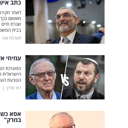
כתב אישו
לאחר חקירה 
מואשם בכך ש
שגרת חיים ת
בבית המשפ
|
מערכת ice
עמיחי אל
המערכת הפו
הישראלית הי
הטבעת העכור
|
דוד זולדן
אסא כשר
במרק"