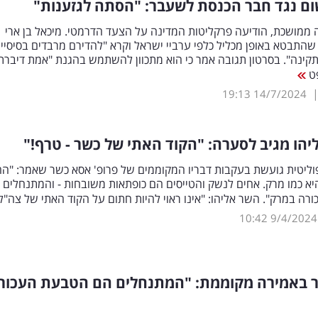
ם נגד חבר הכנסת לשעבר: "הסתה לגזענות"
ממושכת, הודיעה פרקליטות המדינה על הצעד הדרמטי. מיכאל בן ארי
התבטא באופן מכליל כלפי ערביי ישראל וקרא "להדירם מרבדים בסיסיי
קינה". בסרטון תגובה אמר כי הוא מתכוון להשתמש בהגנת "אמת דיברתי
ט
19:13
14/7/2024
יהו מגיב לסערה: "הקוד האתי של כשר - טרף
!
"
ליטית גועשת בעקבות דבריו המקוממים של פרופ' אסא כשר שאמר: "ה
א כמו מרק. אחים לנשק והטייסים הם כופתאות משובחות - והמתנחלים 
ה במרק". השר אליהו: "אינו ראוי להיות חתום על הקוד האתי של צה"ל
10:42
9/4/2024
 באמירה מקוממת: "המתנחלים הם הטבעת העכור