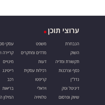
ערוצי תוכן
הנבחרת
משפט
עסקי ספ
השוק
מדדים ומחקרים
קריירה ו
תקשורת ומדיה
דעות
מינויים
כסף וצרכנות
רכילות עסקית
רייטינג
נדל"ן
קריפטו
רכב
דיגיטל וטק
ויראלי
בריאות
שיווק ופרסום
טלוויזיה
המילון ה