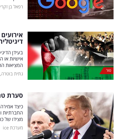
רפאל בן זקרי
אירועים 
דיגיטלית
בעידן הדיגי
אישיות או ה
המציאות התו
טור
גתית בוטרה, 
סערת טר
כיצד אמירה
החברתיות ומ
מצידו של כוכב
|
מערכת ice