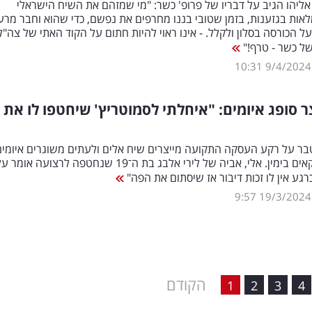
ליהו הגיב על דבריו של פרופ' כשר: "מי שמזהם את השיח הישראלי
אות בגזענות, בזמן שטובי בננו מחרפים את נפשם, כדי שהוא וחבר מרעי
על הכורסה בסלון ולקלל. - אינו ראוי להיות חתום על הקוד האתי של צה"ל
ל כשר - טרף!"
10:31
9/4/2024
 סופג איומים: "איחלתי לסמוטריץ' שיחטפו לו את
ר על רקע העסקה התקועה מייצרים שיח אלים ולעתים משוגרים איומים
כלפי פוליטיקאים בימין. אלי, אביה של לירי אלבג בת ה־19 שנחטפה לרצועה אומר 
כרגע אין לו זכות דיבור אז שיסתום את הפה"
9:57
19/3/2024
הקודם
1
2
3
4