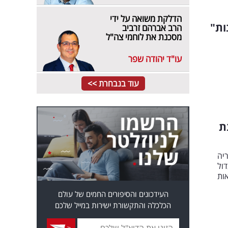
הדלקת משואה על ידי
ות"
הרב אברהם זרביב
מסכנת את לוחמי צה"ל
עו"ד יהודה שפר
עוד בנבחרת >>
ת
ריה
30 שנה יהיה גדול
ות
העידכונים והסיפורים החמים של עולם
הכלכלה והתקשורת ישירות במייל שלכם