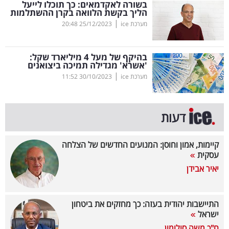
בשורה לאקדמאים: כך תוכלו לייעל
הליך בקשת הלוואה בקרן ההשתלמות
בריאות
|
מערכת ice
25/12/2023
20:48
תרבות
ופנאי
בהיקף של מעל 4 מיליארד שקל:
'אשרא' מגדילה תמיכה ביצואנים
|
מערכת ice
30/10/2023
11:52
תיירות
TOP-
דעות
5
המילון
קיימות, אמון וחוסן: המנועים החדשים של הצלחה
עסקית
הכלכלי
יאיר אבידן
פודקאסט
התיישבות יהודית בעזה: כך מחזקים את ביטחון
40
ישראל
UNDER
ח"כ משה סולומון