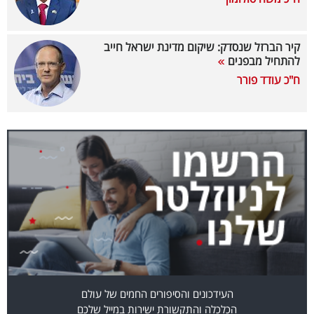
40
קיר הברזל שנסדק: שיקום מדינת ישראל חייב
להתחיל מבפנים
שיתופי
ח"כ עודד פורר
פעולה
דרושים
ניוזלטרים
מייל
אדום
העידכונים והסיפורים החמים של עולם
הכלכלה והתקשורת ישירות במייל שלכם