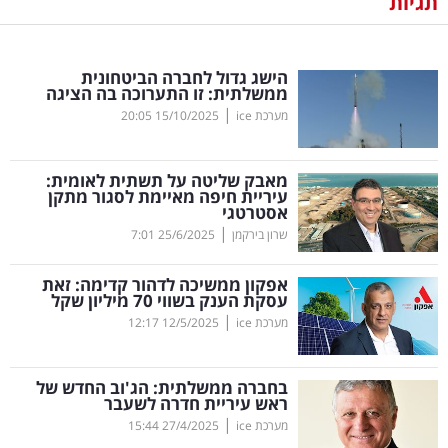
תגיות
נדל"ן
הישג גדול לחברה הביטחונית
דיגיטל
ממשלתית: זו התערוכה בה הציגה
וטק
|
מערכת ice
15/10/2025
20:05
שיווק
מאבק שליטה על תשתית לאומית:
ופרסום
עיריית חיפה מאיימת לסגור מתקן
אסטרטגי
|
משפט
שרון בירקמן
25/6/2025
7:01
אפקון ממשיכה לדהור קדימה: זאת
מדדים
עסקת הענק בשווי 70 מיליון שקל
ומחקרים
|
מערכת ice
12/5/2025
12:17
דעות
בחברה ממשלתית: הג'וב החדש של
ראש עיריית חדרה לשעבר
רכילות
|
מערכת ice
27/4/2025
15:44
עסקית