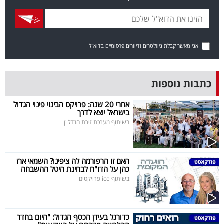
פרסמו
באייס
עקבו
אני מאשר קבלת ניוזלטרים ודיוורים פרסומיים בדוא"ל
אחרינו:
כתבות נוספות
אחרי 20 שנה: פרויקט הבינוי פינוי הגדול
בישראל יוצא לדרך
בשיתוף מערכת זירת הנדל"ן
האם זו הרפורמה לה ציפינו? השמאי ארז
כהן על הדו"ח לבחינת היטל ההשבחה
בשיתוף ice פרויקטים
כדורגל בעידן הכסף הגדול: "היום בחדר