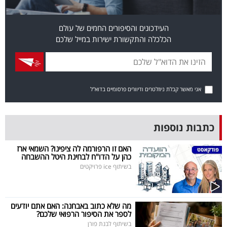
פרסמו
באייס
העידכונים והסיפורים החמים של עולם
הכלכלה והתקשורת ישירות במייל שלכם
עקבו
אחרינו:
אני מאשר קבלת ניוזלטרים ודיוורים פרסומיים בדוא"ל
כתבות נוספות
האם זו הרפורמה לה ציפינו? השמאי ארז
כהן על הדו"ח לבחינת היטל ההשבחה
בשיתוף ice פרויקטים
מה שלא כתוב באבחנה: האם אתם יודעים
לספר את הסיפור הרפואי שלכם?
בשיתוף לבנת פורן