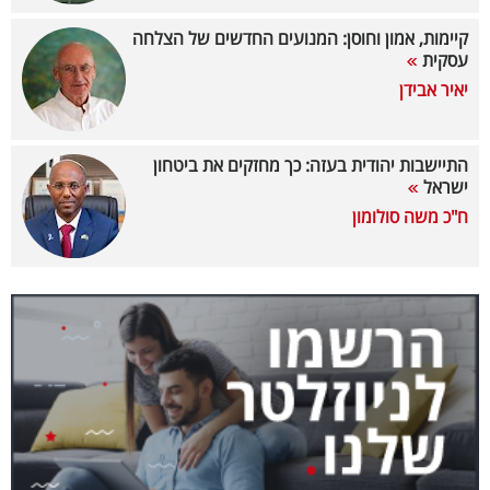
40
קיימות, אמון וחוסן: המנועים החדשים של הצלחה
עסקית
יאיר אבידן
שיתופי
פעולה
התיישבות יהודית בעזה: כך מחזקים את ביטחון
ישראל
ח"כ משה סולומון
דרושים
ניוזלטרים
מייל
אדום