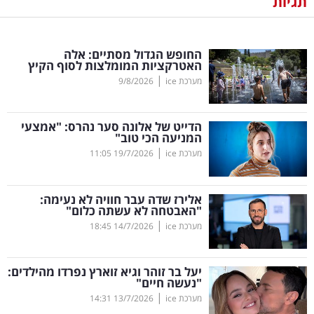
תגיות
נדל"ן
החופש הגדול מסתיים: אלה
דיגיטל
האטרקציות המומלצות לסוף הקיץ
וטק
|
מערכת ice
9/8/2026
שיווק
הדייט של אלונה סער נהרס: "אמצעי
ופרסום
המניעה הכי טוב"
|
מערכת ice
19/7/2026
11:05
משפט
אלירז שדה עבר חוויה לא נעימה:
מדדים
"האבטחה לא עשתה כלום"
ומחקרים
|
מערכת ice
14/7/2026
18:45
דעות
יעל בר זוהר וגיא זוארץ נפרדו מהילדים:
"נעשה חיים"
רכילות
|
מערכת ice
13/7/2026
14:31
עסקית