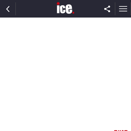
ראשי
הנבחרת
השוק
תקשורת
ומדיה
כסף
וצרכנות