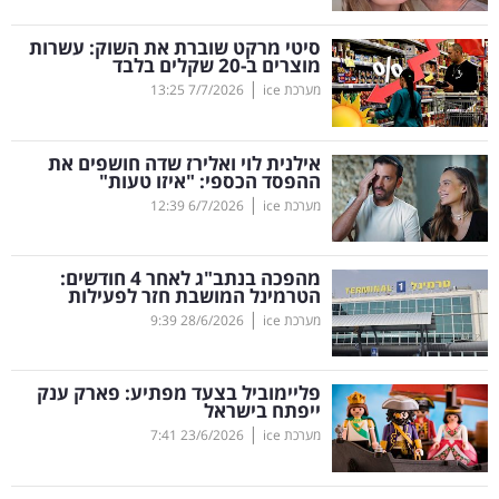
קריפטו
סיטי מרקט שוברת את השוק: עשרות
מוצרים ב-20 שקלים בלבד
|
מערכת ice
7/7/2026
13:25
ויראלי
טלוויזיה
אילנית לוי ואלירז שדה חושפים את
ההפסד הכספי: "איזו טעות"
עסקי
|
מערכת ice
6/7/2026
12:39
ספורט
מהפכה בנתב"ג לאחר 4 חודשים:
קריירה
הטרמינל המושבת חזר לפעילות
|
ולימודים
מערכת ice
28/6/2026
9:39
מינויים
פליימוביל בצעד מפתיע: פארק ענק
ייפתח בישראל
רייטינג
|
מערכת ice
23/6/2026
7:41
רכב