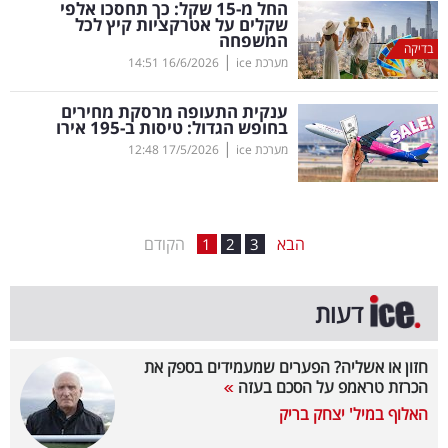
החל מ-15 שקל: כך תחסכו אלפי
שקלים על אטרקציות קיץ לכל
בריאות
המשפחה
בדיקה
|
מערכת ice
16/6/2026
14:51
תרבות
ופנאי
ענקית התעופה מרסקת מחירים
בחופש הגדול: טיסות ב-195 אירו
|
מערכת ice
17/5/2026
12:48
תיירות
TOP-
5
הבא
הקודם
1
2
3
המילון
דעות
הכלכלי
פודקאסט
חזון או אשליה? הפערים שמעמידים בספק את
הכרזת טראמפ על הסכם בעזה
40
האלוף במיל' יצחק בריק
UNDER