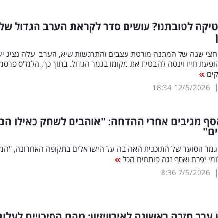
יקה לטובתנו? עושים סדר לקראת הערב הגדול של
חצי שנה של המתנה מורטת עצבים והתרגשות שיא, הערב יעלה נציג י
 להופעת חייו וינסה להבטיח את מקומו בגמר הגדול. בתוך כך, הלמ"ס פרסמו
קים
18:34
12/5/2026
סף מגיבים אחרי ההדחה: "אוהבים לשחק כאילו הם
ים"
גמר הסוער של התוכנית האהובה על הישראלים בתקופה האחרונה, "המי
לומי יפרח ואסף זגה פותחים הכל
8:36
7/5/2026
 ערך חזרה ראשונה לאירוויזיון: מהם הסיכויים לעלות