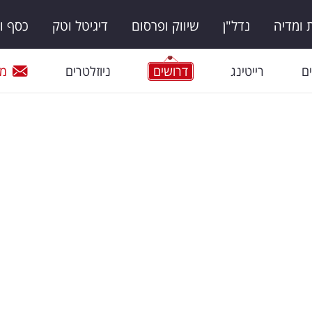
ומדיה
נדל"ן
שיווק ופרסום
דיגיטל וטק
כסף ו
ם
רייטינג
דרושים
ניוזלטרים
מי