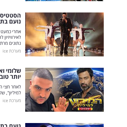
הסטטיסט
נועם בתן
אחרי כמעט 
לאירוויזיון
נתונים מרת
|
מערכת ice
שלומי וא
יותר טוב
לאחר חצי ה
למיליון", ש
|
מערכת ice
נועם בתן