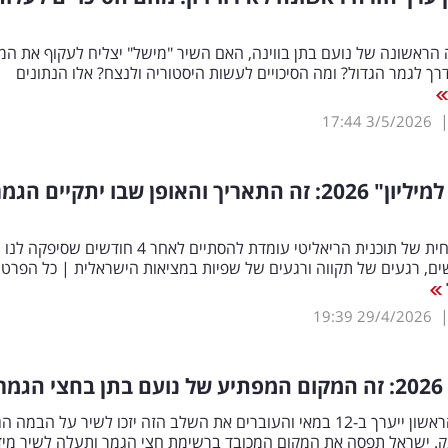
הראשונה של נועם בתן בווינה, האם השיר "מישל" יצליח לעקוף את המד
רך לגמר הגדול? ומה הסיכויים לעשות היסטוריה ולנצח? אלו הנתונים
17:44
3/5/2026
"המירוץ למיליון" 2026: זה התאריך והאופן שבו יתקיים הגמ
העונה הנוכחית של תוכנית הריאליטי עומדת להסתיים לאחר 4 חודשים שסיפקה לנו
ם, רגעים של תקווה ורגעים של שפיות במציאות הישראלית | כל הפרטי
19:39
29/4/2026
גמר
חצי הגמר הראשון ייערך ב-12 במאי והעוברים את השלב הזה יזכו לשיר על הבמה
ק. ישראל תפסה את המקום המכובד ברשימת חצי הגמר ותעלה לשיר מיד