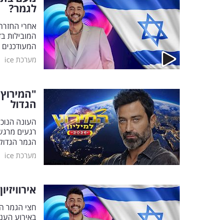
לגמר?
אחרי החזרה 
המובילות בד
המעודכנים
|
מערכת ice
הגדול
רגעים מרגשי
הגמר הגדול
|
מערכת ice
אירוויזיון 2026: זה המקום המפתיע של נועם בתן בחצי ה
באירוע הענ