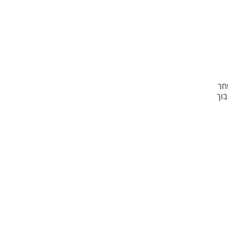
חר
בוך