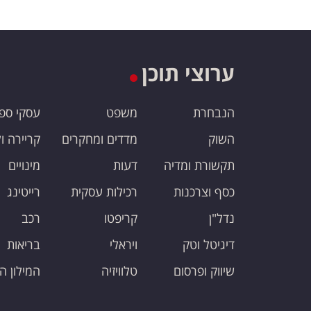
ערוצי תוכן
הנבחרת
משפט
עסקי ספ
השוק
מדדים ומחקרים
קריירה ו
תקשורת ומדיה
דעות
מינויים
כסף וצרכנות
רכילות עסקית
רייטינג
נדל"ן
קריפטו
רכב
דיגיטל וטק
ויראלי
בריאות
שיווק ופרסום
טלוויזיה
המילון ה