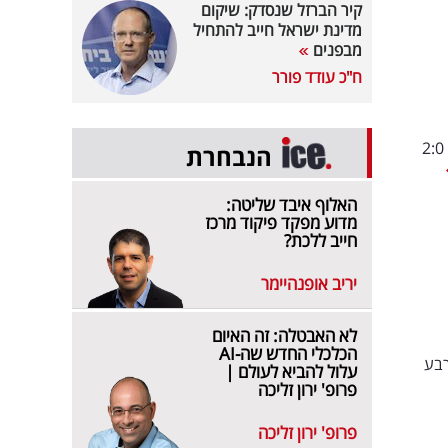
קיר הברזל שנסדק: שיקום
מדינת ישראל חייב להתחיל
מבפנים
ח"כ עודד פורר
משחק חצי הגמר שהתקיים אמש באצטדיון AT&T בטקסס הסתיים בניצחון מוחץ של 2:0
הנבחרת
האלוף איבד שליטה:
מדוע מפקד פיקוד מרכז
חייב ללכת?
יריב אופנהיימר
לא האבטלה: זה האיום
הכלכלי החדש שה-AI
רבע
עלול להביא לעולם |
פרופ' ירון זליכה
פרופ' ירון זליכה