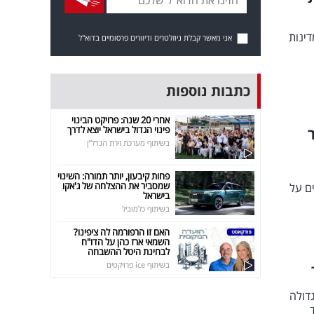
ינות
אני מאשר קבלת ניוזלטרים ודיוורים פרסומיים בדוא"ל
כתבות נוספות
אחרי 20 שנה: פרויקט הבינוי
פינוי הגדול בישראל יוצא לדרך
ר
בשיתוף מערכת זירת הנדל"ן
פחות קיבעון, יותר תמורה: השינוי
שמסביר את ההצלחה של ג'אקו
ם על
בישראל
בשיתוף כלמוביל
האם זו הרפורמה לה ציפינו?
השמאי ארז כהן על הדו"ח
לבחינת היטל ההשבחה
בשיתוף ice פרויקטים
 הגדולה