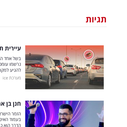
תגיות
עיירית ת
בשל אחד המ
נרשמו עומס
להגיע למקו
|
מערכת ice
חנן בן א
הזמר הישרא
בעמוד האינ
הדרך הוא כ