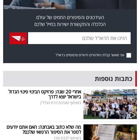
פרסמו
באייס
העידכונים והסיפורים החמים של עולם
הכלכלה והתקשורת ישירות במייל שלכם
עקבו
אחרינו:
אני מאשר קבלת ניוזלטרים ודיוורים פרסומיים בדוא"ל
כתבות נוספות
אחרי 20 שנה: פרויקט הבינוי פינוי הגדול
בישראל יוצא לדרך
בשיתוף מערכת זירת הנדל"ן
מה שלא כתוב באבחנה: האם אתם יודעים
לספר את הסיפור הרפואי שלכם?
בשיתוף לבנת פורן