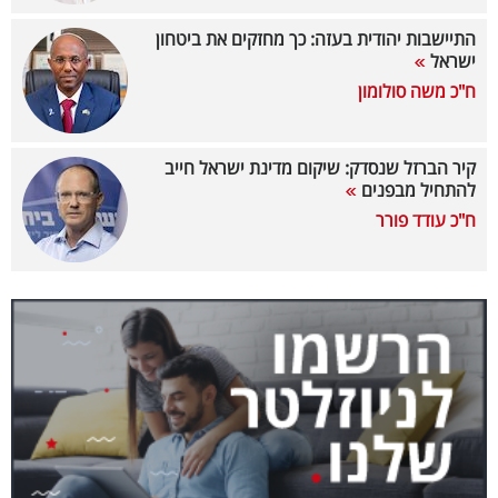
40
התיישבות יהודית בעזה: כך מחזקים את ביטחון
ישראל
ח"כ משה סולומון
שיתופי
פעולה
קיר הברזל שנסדק: שיקום מדינת ישראל חייב
להתחיל מבפנים
ח"כ עודד פורר
דרושים
ניוזלטרים
מייל
אדום