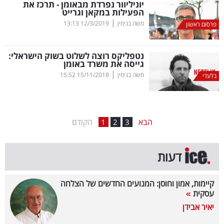
יוניליוור נפרדת מבאומן - תרכז את
הפעילות במקאן וגרייט
בריאות
|
משה בנימין
12/3/2019
13:13
פרסום ראשון
תרבות
ופנאי
נטפליקס רוצה לשלוט בשוק הישראלי:
גייסה את משרד באומן
|
משה בנימין
15/11/2018
15:52
תיירות
בלעדי
TOP-
5
הבא
הקודם
1
2
3
המילון
דעות
הכלכלי
פודקאסט
קיימות, אמון וחוסן: המנועים החדשים של הצלחה
עסקית
40
יאיר אבידן
UNDER