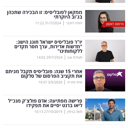
קריפטו
ממקאן לפובליסיס: זו הבכירה שתכהן
בג'וב היוקרתי
|
יהודה לוינגר
31/7/2024
11:22
פרסום ראשון
ויראלי
טלוויזיה
יו"ר פובליסיס ישראל חוגג הישג:
"חדשות אדירות, ערך חסר תקדים
ללקוחותינו"
עסקי
|
מערכת ice
29/7/2024
14:02
ספורט
אחרי 15 שנה: פובליסיס תקבל מגיתם
קריירה
את תקציב הפרסום של סלקום
|
ולימודים
איתי פת-יה
3/5/2020
19:37
מינויים
פרישה מפתיעה: אדם פולצ'ק מנכ״ל
ליאו ברנט יסיים את תפקידו
רייטינג
|
משה בנימין
27/10/2019
10:13
רכב