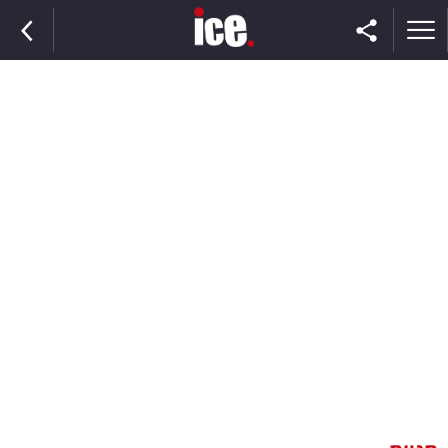
ראשי
הנבחרת
השוק
תקשורת
ומדיה
כסף
וצרכנות