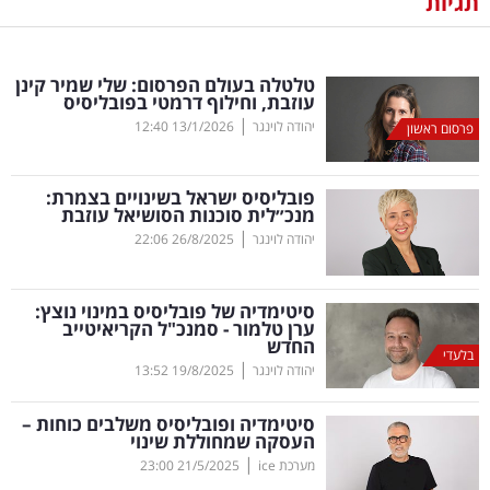
תגיות
נדל"ן
טלטלה בעולם הפרסום: שלי שמיר קינן
דיגיטל
עוזבת, וחילוף דרמטי בפובליסיס
וטק
|
יהודה לוינגר
13/1/2026
12:40
פרסום ראשון
שיווק
פובליסיס ישראל בשינויים בצמרת:
ופרסום
מנכ״לית סוכנות הסושיאל עוזבת
|
יהודה לוינגר
26/8/2025
22:06
משפט
סיטימדיה של פובליסיס במינוי נוצץ:
מדדים
ערן טלמור - סמנכ"ל הקריאיטייב
ומחקרים
החדש
בלעדי
|
יהודה לוינגר
19/8/2025
13:52
דעות
סיטימדיה ופובליסיס משלבים כוחות –
העסקה שמחוללת שינוי
רכילות
|
מערכת ice
21/5/2025
23:00
עסקית