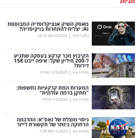
תגיות
נדל"ן
מאסק השיק אנציקלופדיה המבוססת
דיגיטל
AI
: יצליח להתחרות בויקיפדיה?
וטק
|
דסק דיגיטל
28/10/2025
14:10
שיווק
הקיבוץ מכר קרקע בעסקה שתגיע
ופרסום
ל-200 מיליון שקל: איפה ייבנו 158
דירות?
|
משפט
מערכת ice
12/5/2025
10:34
המערות התת קרקעיות נחשפות:
מדדים
"מתקן ברמה עולמית"
ומחקרים
|
מערכת ice
1/2/2024
19:54
דעות
ניסוי מוצלח של נאס"א: ההדגמה
הרחוקה ביותר של תקשורת לייזר
רכילות
|
מערכת ice
30/11/2023
7:58
עסקית