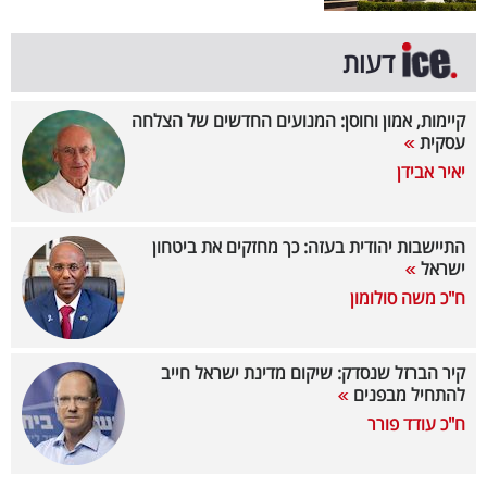
קריפטו
דעות
ויראלי
קיימות, אמון וחוסן: המנועים החדשים של הצלחה
עסקית
טלוויזיה
יאיר אבידן
עסקי
ספורט
התיישבות יהודית בעזה: כך מחזקים את ביטחון
ישראל
קריירה
ח"כ משה סולומון
ולימודים
מינויים
קיר הברזל שנסדק: שיקום מדינת ישראל חייב
להתחיל מבפנים
רייטינג
ח"כ עודד פורר
רכב