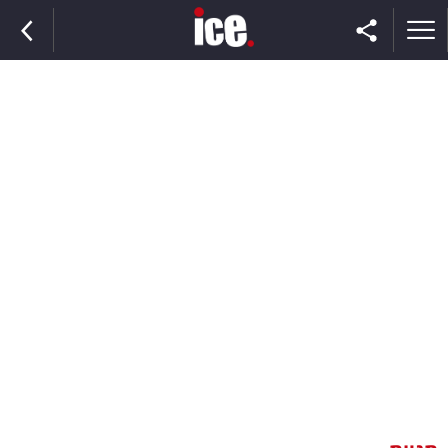
ראשי
הנבחרת
השוק
תקשורת
ומדיה
כסף
וצרכנות