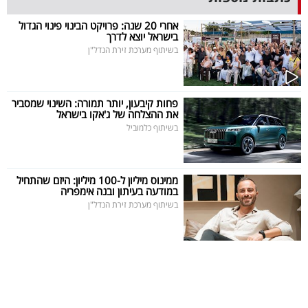
40
אחרי 20 שנה: פרויקט הבינוי פינוי הגדול
בישראל יוצא לדרך
בשיתוף מערכת זירת הנדל"ן
שיתופי
פעולה
פחות קיבעון, יותר תמורה: השינוי שמסביר
את ההצלחה של ג'אקו בישראל
בשיתוף כלמוביל
דרושים
ממינוס מיליון ל-100 מיליון: היזם שהתחיל
ניוזלטרים
במודעה בעיתון ובנה אימפריה
בשיתוף מערכת זירת הנדל"ן
מייל
אדום