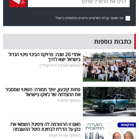
בריאות
אני מאשר קבלת ניוזלטרים ודיוורים פרסומיים בדוא"ל
תרבות
ופנאי
כתבות נוספות
תיירות
אחרי 20 שנה: פרויקט הבינוי פינוי הגדול
בישראל יוצא לדרך
TOP-
בשיתוף מערכת זירת הנדל"ן
5
המילון
פחות קיבעון, יותר תמורה: השינוי שמסביר
את ההצלחה של ג'אקו בישראל
הכלכלי
בשיתוף כלמוביל
פודקאסט
האם זו הרפורמה לה ציפינו? השמאי ארז
40
כהן על הדו"ח לבחינת היטל ההשבחה
UNDER
בשיתוף ice פרויקטים