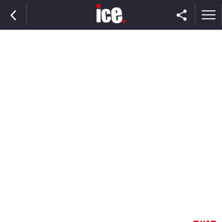
ראשי
הנבחרת
השוק
תקשורת
ומדיה
כסף
וצרכנות