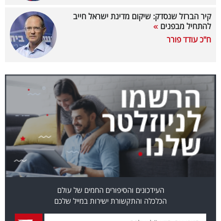
קיר הברזל שנסדק: שיקום מדינת ישראל חייב
קריפטו
להתחיל מבפנים
ח"כ עודד פורר
ויראלי
טלוויזיה
עסקי
ספורט
קריירה
ולימודים
מינויים
רייטינג
העידכונים והסיפורים החמים של עולם
הכלכלה והתקשורת ישירות במייל שלכם
רכב