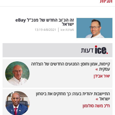
תגיות
נדל"ן
זה הג'וב החדש של מנכ"ל
eBay
דיגיטל
ישראל
וטק
|
מערכת ice
4/8/2021
13:19
שיווק
ופרסום
דעות
משפט
קיימות, אמון וחוסן: המנועים החדשים של הצלחה
עסקית
מדדים
יאיר אבידן
ומחקרים
דעות
התיישבות יהודית בעזה: כך מחזקים את ביטחון
ישראל
רכילות
ח"כ משה סולומון
עסקית