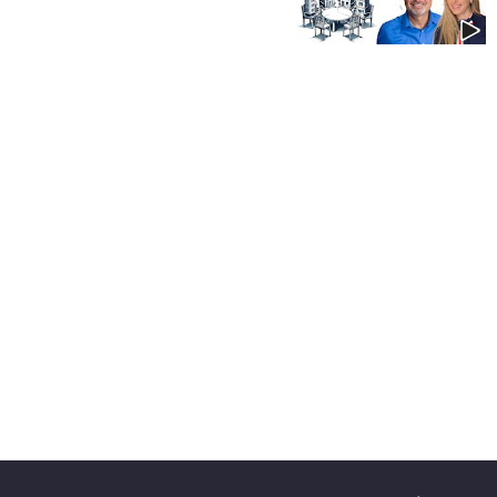
40
שיתופי
פעולה
דרושים
ניוזלטרים
מייל
אדום