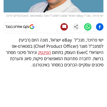
קריפטו
ישי פרוינד, מנכ"ל eBay ישראל שמונה לסמנכ"ל מוצר בסטארטאפ EverC (צילום יח"צ)
ויראלי
עקבו אחרינו בגוגל
טלוויזיה
ישי פרוינד, מנכ"ל eBay ישראל, מונה היום (רביעי)
עסקי
לסמנכ"ל מוצר (Chief Product Officer) בסטארט-אפ
ספורט
הישראלי EverC העוסק בתחום
הפינטק
וניהול סיכוני מסחר
ברשת. לחברה פתרונות המאפשרים פיקוח, סיווג והערכת
קריירה
סיכונים עסקיים הכרוכים במסחר באינטרנט.
ולימודים
מינויים
רייטינג
רכב