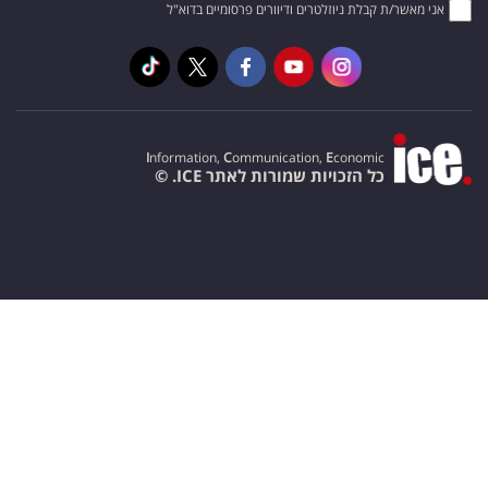
אני מאשר/ת קבלת ניוזלטרים ודיוורים פרסומיים בדוא"ל
I
nformation,
C
ommunication,
E
conomic
כל הזכויות שמורות לאתר ICE. ©