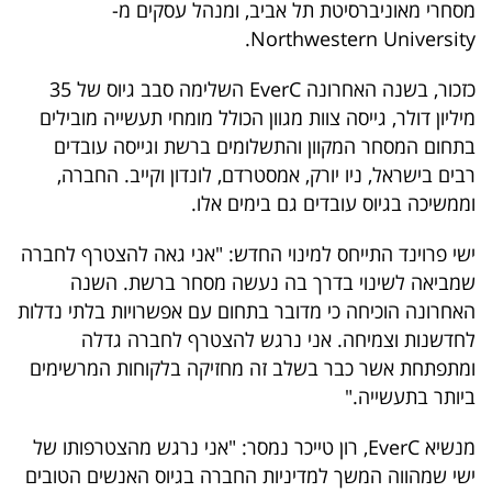
מסחרי מאוניברסיטת תל אביב, ומנהל עסקים מ-
40
Northwestern University.
כזכור, בשנה האחרונה EverC השלימה סבב גיוס של 35
שיתופי
מיליון דולר, גייסה צוות מגוון הכולל מומחי תעשייה מובילים
פעולה
בתחום המסחר המקוון והתשלומים ברשת וגייסה עובדים
רבים בישראל, ניו יורק, אמסטרדם, לונדון וקייב. החברה,
וממשיכה בגיוס עובדים גם בימים אלו.
דרושים
ישי פרוינד התייחס למינוי החדש: "אני גאה להצטרף לחברה
שמביאה לשינוי בדרך בה נעשה מסחר ברשת. השנה
ניוזלטרים
האחרונה הוכיחה כי מדובר בתחום עם אפשרויות בלתי נדלות
לחדשנות וצמיחה. אני נרגש להצטרף לחברה גדלה
ומתפתחת אשר כבר בשלב זה מחזיקה בלקוחות המרשימים
מייל
ביותר בתעשייה."
אדום
מנשיא EverC, רון טייכר נמסר: "אני נרגש מהצטרפותו של
ישי שמהווה המשך למדיניות החברה בגיוס האנשים הטובים