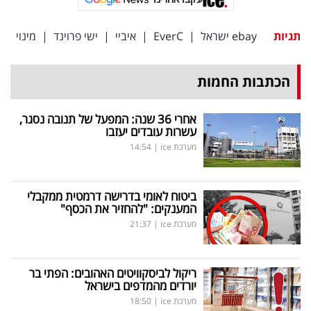
תגיות
ebay ישראל
|
EverC
|
איביי
|
ישי פרוינד
|
מינוי
הכתבות החמות
אחרי 36 שנה: המפעל של תנובה נסגר,
עשרות עובדים יעזבו
מערכת ice
|
14:54
ביטוח לאומי בדרישה דרמטית ממקבלי
המענקים: "להחזיר את הכסף"
מערכת ice
|
21:37
ריקול לביסקוויטים האהובים: הפתי בר
יורדים מהמדפים בישראל
מערכת ice
|
18:50