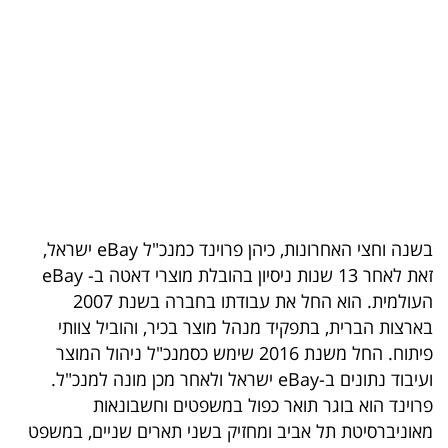
בריאות
תרבות
ופנאי
תיירות
TOP-
5
בשנה וחצי האחרונות, כיהן פרוינד כמנכ"ל eBay ישראל,
זאת לאחר 13 שנות ניסיון בהובלת מוצרי דאטה ב- eBay
המילון
העולמית. הוא החל את עבודתו בחברה בשנת 2007
הכלכלי
בארצות הברית, בתפקיד מנהל מוצר בכיר, והוביל צוותי
פיתוח. החל משנת 2016 שימש כסמנכ"ל ניהול המוצר
פודקאסט
ועיבוד נתונים ב-eBay ישראל ולאחר מכן מונה למנכ"ל.
40
פרוינד הוא בוגר תואר כפול במשפטים וחשבונאות
מאוניברסיטת תל אביב ומחזיק בשני תארים שניים, במשפט
UNDER