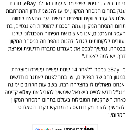
פרסמו
ביותר בשוק. הניסיון שישי מביא עמו בהובלת eBay, חברת
ענק בתחום המסחר המקוון, יסייעו להגשמת חזון ההתרחבות
באייס
שלנו אל עבר שווקים ומוצרים חדשים. עם ההאצה שחווה
תחום המסחר המקוון ועמה הסכנות למוסדות הפיננסיים, בתי
עקבו
העסק והצרכנים, אנו מאיצים את הפיתוח הטכנולוגי שלנו
אחרינו:
ועוזרים ללקוחותינו לגדול ולהנות מהפריחה במסחר המקוון
בבטחה. נמשיך לבסס את מעמדנו כחברה חדשנית ופורצת
דרך. יש למה לצפות."
מ- eBay נמסר: "לאחר 14 שנות עשייה עשירה ומוצלחת
במגוון רחב של תפקידים, ישי בחר לפנות לאתגרים חדשים
ואנחנו מאחלים לו בהצלחה רבה. בשבועות הקרובים ימונה
מנכ"ל חדש לסייט בישראל שימשיך להוביל את eBay קדימה
כאחת השחקניות המובילות בעולם בתחום המסחר המקוון
ולהמשיך להוות מקום תעסוקה מבוקש בקרב הטאלנט
המקומי."
עקבו אחרינו