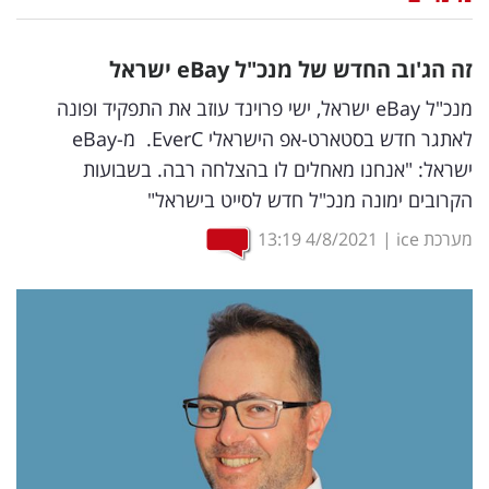
נדל"ן
זה הג'וב החדש של מנכ"ל
eBay
ישראל
דיגיטל
מנכ"ל eBay ישראל, ישי פרוינד עוזב את התפקיד ופונה
וטק
לאתגר חדש בסטארט-אפ הישראלי EverC. מ-eBay
ישראל: "אנחנו מאחלים לו בהצלחה רבה. בשבועות
שיווק
הקרובים ימונה מנכ"ל חדש לסייט בישראל"
ופרסום
מערכת ice
|
4/8/2021
13:19
משפט
מדדים
ומחקרים
דעות
רכילות
עסקית