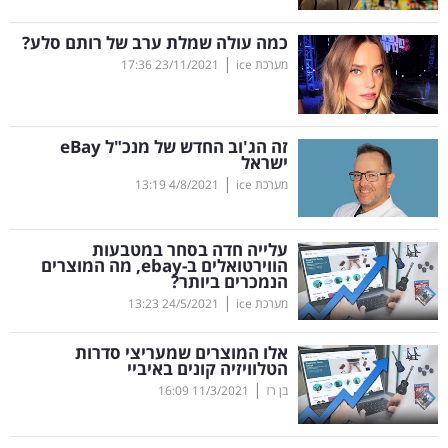
קריפטו
כמה עולה שמלת ערב של רותם סלע?
|
מערכת ice
23/11/2021
17:36
ויראלי
טלוויזיה
זה הג'וב החדש של מנכ"ל
eBay
ישראל
עסקי
|
מערכת ice
4/8/2021
13:19
ספורט
עלייה חדה בסחר במטבעות
קריירה
הווירטואלים ב-
ebay
, מה המוצרים
הנמכרים ביותר?
ולימודים
|
מערכת ice
24/5/2021
13:23
מינויים
אלו המוצרים שמעריצי סדרות
הטלוויזיה קונים באיביי
רייטינג
|
בן רז
11/3/2021
16:09
רכב