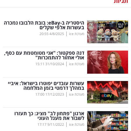
תגיות
נדל"ן
היסטריה ב-
eBay
: בובת הלבובו נמכרה
דיגיטל
בעשרות אלפי שקלים
וטק
|
מערכת ice
4/8/2025
20:55
שיווק
דנה ספקטור: "אני מטומטמת עם כסף,
ופרסום
אולי אחזור להתמכרות"
|
מערכת ice
31/10/2024
15:11
משפט
עשרות עובדים יפוטרו בישראל: איביי
מדדים
במהלך דרמטי בזמן המלחמה
ומחקרים
|
מערכת ice
17/12/2023
17:00
דעות
ארגון "פתחון לב" מציג: כך תעזרו
לשבור את מעגל העוני
רכילות
|
מערכת ice
9/11/2022
17:17
עסקית