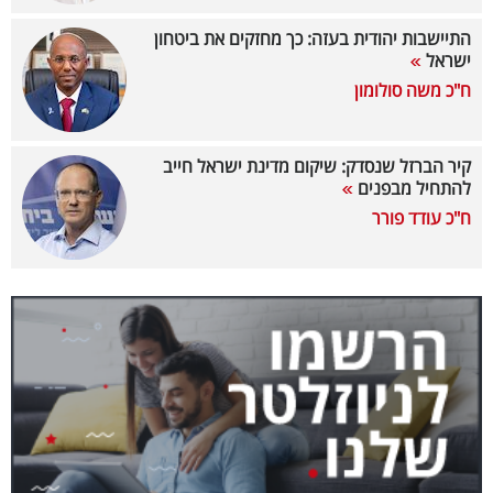
40
התיישבות יהודית בעזה: כך מחזקים את ביטחון
ישראל
ח"כ משה סולומון
שיתופי
פעולה
קיר הברזל שנסדק: שיקום מדינת ישראל חייב
להתחיל מבפנים
ח"כ עודד פורר
דרושים
ניוזלטרים
מייל
אדום