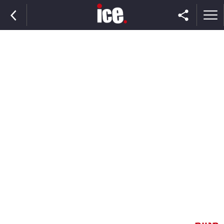
ראשי
הנבחרת
השוק
תקשורת
ומדיה
כסף
וצרכנות