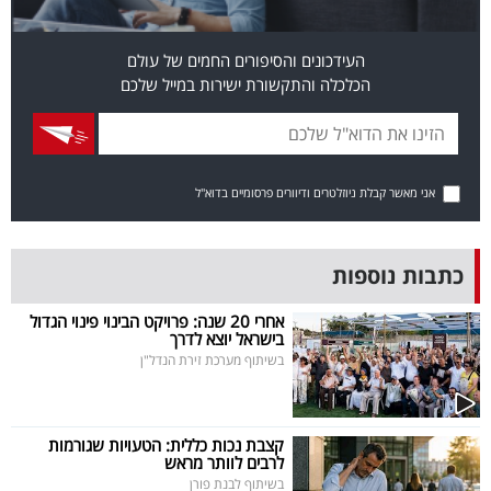
פרסמו
באייס
העידכונים והסיפורים החמים של עולם
הכלכלה והתקשורת ישירות במייל שלכם
עקבו
אחרינו:
אני מאשר קבלת ניוזלטרים ודיוורים פרסומיים בדוא"ל
כתבות נוספות
אחרי 20 שנה: פרויקט הבינוי פינוי הגדול
בישראל יוצא לדרך
בשיתוף מערכת זירת הנדל"ן
קצבת נכות כללית: הטעויות שגורמות
לרבים לוותר מראש
בשיתוף לבנת פורן