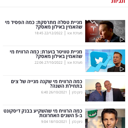
תגיות
נדל"ן
מניית טסלה מתרסקת: כמה הפסיד מי
דיגיטל
שהאמין באילון מאסק?
וטק
|
מערכת ice
22/12/2022
18:45
שיווק
מניית טוויטר בוערת: כמה הרוויח מי
ופרסום
שהאמין באילון מאסק?
|
מערכת ice
27/10/2022
22:06
משפט
כמה הרוויח מי שקנה מנייה של צים
מדדים
בתחילת השנה?
ומחקרים
|
ניצן כהן
26/10/2021
6:40
דעות
כמה הרוויח מי שהשקיע בבנק דיסקונט
ב-5 השנים האחרונות
רכילות
|
ניצן כהן
18/10/2021
9:04
עסקית