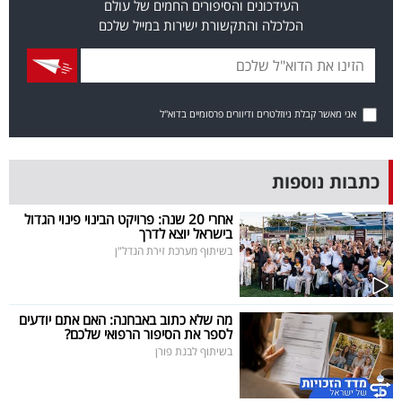
העידכונים והסיפורים החמים של עולם
40
הכלכלה והתקשורת ישירות במייל שלכם
שיתופי
פעולה
אני מאשר קבלת ניוזלטרים ודיוורים פרסומיים בדוא"ל
כתבות נוספות
דרושים
אחרי 20 שנה: פרויקט הבינוי פינוי הגדול
בישראל יוצא לדרך
ניוזלטרים
בשיתוף מערכת זירת הנדל"ן
מייל
מה שלא כתוב באבחנה: האם אתם יודעים
לספר את הסיפור הרפואי שלכם?
אדום
בשיתוף לבנת פורן