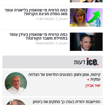
קריפטו
כמה הרוויח מי שהאמין בליאורה עופר
מאז החלה חגיגת הקניות?
|
ניצן כהן
7/4/2021
17:48
ויראלי
טלוויזיה
כמה הרוויח מי שהאמין בעידן עופר
בתחילת משבר הקורונה?
עסקי
|
ניצן כהן
6/4/2021
18:04
ספורט
קריירה
דעות
ולימודים
קיימות, אמון וחוסן: המנועים החדשים של הצלחה
מינויים
עסקית
יאיר אבידן
רייטינג
רכב
התיישבות יהודית בעזה: כך מחזקים את ביטחון