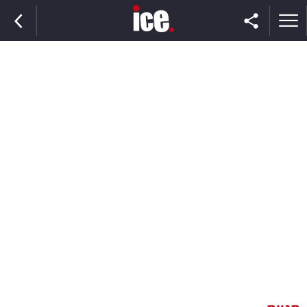
ראשי
הנבחרת
השוק
תקשורת
ומדיה
כסף
וצרכנות