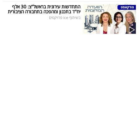
פרסמו
התחדשות עירונית בראשל"צ: 30 אלף
יח"ד בתכנון ומהפכה בתחבורה הציבורית
באייס
בשיתוף ice פרויקטים
עקבו
אחרינו: