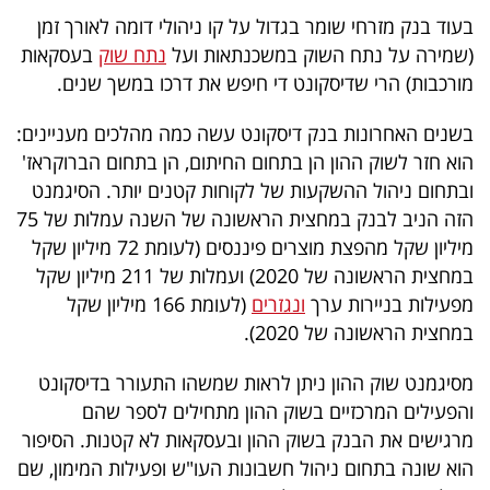
פרסמו
בעוד בנק מזרחי שומר בגדול על קו ניהולי דומה לאורך זמן
באייס
(שמירה על נתח השוק במשכנתאות ועל
נתח שוק
בעסקאות
מורכבות) הרי שדיסקונט די חיפש את דרכו במשך שנים.
עקבו
אחרינו:
בשנים האחרונות בנק דיסקונט עשה כמה מהלכים מעניינים:
הוא חזר לשוק ההון הן בתחום החיתום, הן בתחום הברוקראז'
ובתחום ניהול ההשקעות של לקוחות קטנים יותר. הסיגמנט
הזה הניב לבנק במחצית הראשונה של השנה עמלות של 75
מיליון שקל מהפצת מוצרים פיננסים (לעומת 72 מיליון שקל
במחצית הראשונה של 2020) ועמלות של 211 מיליון שקל
מפעילות בניירות ערך
ונגזרים
(לעומת 166 מיליון שקל
במחצית הראשונה של 2020).
מסיגמנט שוק ההון ניתן לראות שמשהו התעורר בדיסקונט
והפעילים המרכזיים בשוק ההון מתחילים לספר שהם
מרגישים את הבנק בשוק ההון ובעסקאות לא קטנות. הסיפור
הוא שונה בתחום ניהול חשבונות העו"ש ופעילות המימון, שם