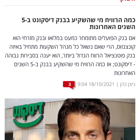
נדל"ן
כמה הרוויח מי שהשקיע בבנק דיסקונט ב-5
דיגיטל
השנים האחרונות
וטק
אם בנק הפועלים מתומחר כמעט במלואו ובנק מזרחי הוא
קונצנזוס, הרי שאם נשאל כל מנהל השקעות מתחיל באיזה
שיווק
בנק פוטנציאל הרווח הגדול ביותר, הוא יענה בסבירות גבוהה
ופרסום
- דיסקונט; אז כמה הרוויח מי שהשקיע בבנק ב-5 השנים
האחרונות
משפט
ניצן כהן
|
18/10/2021
9:04
3
מדדים
ומחקרים
דעות
רכילות
עסקית