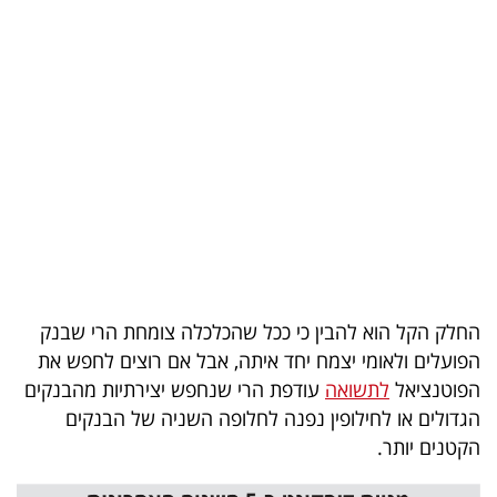
בריאות
תרבות
ופנאי
תיירות
TOP-
5
המילון
החלק הקל הוא להבין כי ככל שהכלכלה צומחת הרי שבנק
הכלכלי
הפועלים ולאומי יצמח יחד איתה, אבל אם רוצים לחפש את
הפוטנציאל
לתשואה
עודפת הרי שנחפש יצירתיות מהבנקים
פודקאסט
הגדולים או לחילופין נפנה לחלופה השניה של הבנקים
הקטנים יותר.
40
UNDER