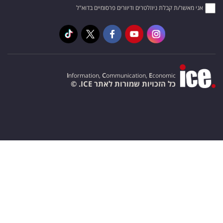
אני מאשר/ת קבלת ניוזלטרים ודיוורים פרסומיים בדוא"ל
I
nformation,
C
ommunication,
E
conomic
כל הזכויות שמורות לאתר ICE. ©