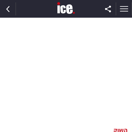
ראשי
הנבחרת
השוק
תקשורת
ומדיה
כסף
וצרכנות
השוק