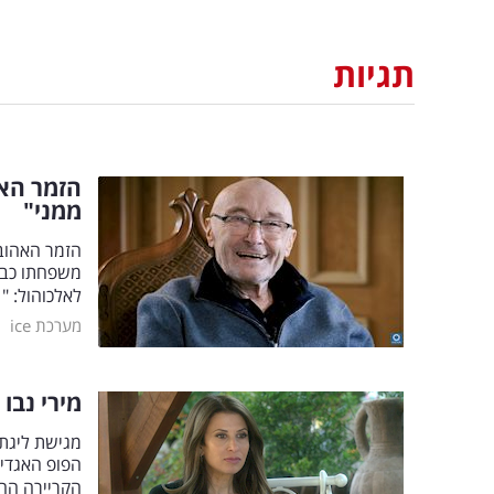
תגיות
הזמר הא
ממני"
הזמר האהוב
משפחתו כבר
לאלכוהול: "
|
מערכת ice
מירי נבו
מגישת ליגת 
הפופ האגדית
הקריירה ה