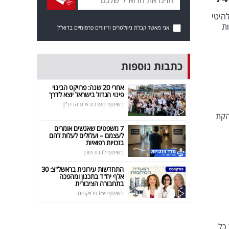
בית. מלהיטי
רות
אני מאשר קבלת ניוזלטרים ודיוורים פרסומיים בדוא"ל
כתבות נוספות
אחרי 20 שנה: פרויקט הבינוי
פינוי הגדול בישראל יוצא לדרך
בשיתוף מערכת זירת הנדל"ן
הקת
7 משפטים שאנשים אומרים
לעצמם – ועלולים לעלות להם
בזכויות רפואיות
בשיתוף לבנת פורן
התחדשות עירונית בראשל"צ: 30
אלף יח"ד בתכנון ומהפכה
בתחבורה הציבורית
בשיתוף ice פרויקטים
כל