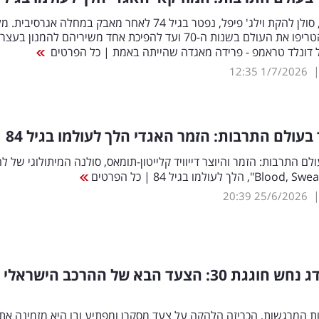
ויקטור ויליס, סולן להקת וילג' פיפל, נפטר בגיל 74 לאחר מאבק במחלה אגרסי
הרחבות שהטריפו את העולם בשנות ה-70 ועד להפיכת אחד משיריהם להמנון בעצ
 דונלד טראמפ - פרידה מאגדה שהייתה באמת | כל הפרטים
12:35
1/7/2026
בעולם התרבות: הזמר האגדי הלך לעולמו בגיל 84
לם התרבות: הזמר והיוצר דייוויד קלייטון-תומאס, סולנה המיתולוגי של ל
20:39
25/6/2026
להקת הדג נחש חוגגת 30: הצעד הבא של ההרכב הישראלי
ת המרגשות, הכריזה הלהקה על צעד מסקרן ומפתיע ובו היא מזמינה את 