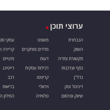
ערוצי תוכן
הנבחרת
משפט
עסקי ספ
השוק
מדדים ומחקרים
קריירה ו
תקשורת ומדיה
דעות
מינויים
כסף וצרכנות
רכילות עסקית
רייטינג
נדל"ן
קריפטו
רכב
דיגיטל וטק
ויראלי
בריאות
שיווק ופרסום
טלוויזיה
המילון ה