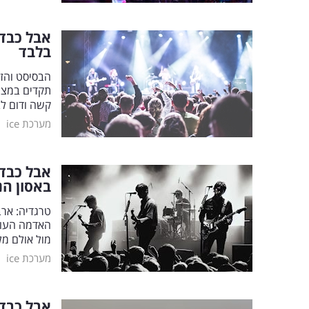
בלבד
הבסיסט והזמ
תקדים במצע
קשה ודום ל
|
מערכת ice
אבל כבד 
באסון הנ
טרגדיה: אר
האדמה העוצמ
מול אולם מל
|
מערכת ice
אבל כבד 