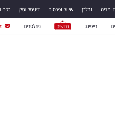
ומדיה
נדל"ן
שיווק ופרסום
דיגיטל וטק
כסף ו
ם
רייטינג
דרושים
ניוזלטרים
מי