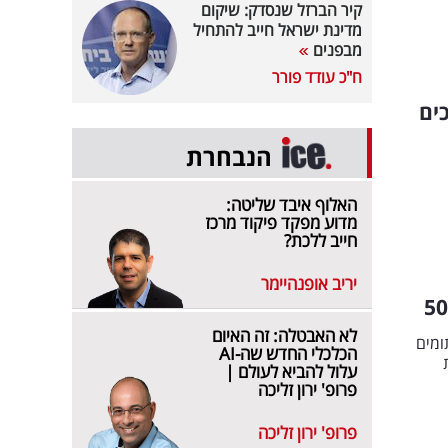
קיר הברזל שנסדק: שיקום
מדינת ישראל חייב להתחיל
מבפנים
ח"כ עודד פורר
ים
הנבחרת
האלוף איבד שליטה:
מדוע מפקד פיקוד מרכז
חייב ללכת?
יריב אופנהיימר
לא האבטלה: זה האיום
חתומים
הכלכלי החדש שה-AI
ת
עלול להביא לעולם |
פרופ' ירון זליכה
פרופ' ירון זליכה