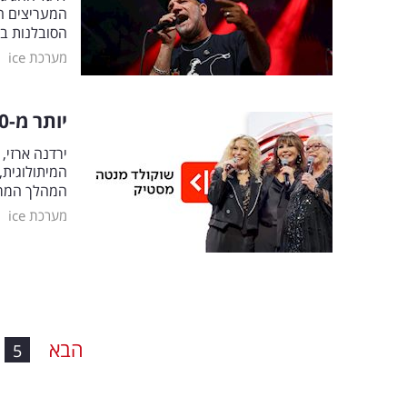
המעריצים הו
הסובלנות ב
|
מערכת ice
יותר מ-50 שנה אחרי: האיחוד המפתיע של השלישייה האהובה
ירדנה ארזי,
המיתולוגית,
המהלך המר
|
מערכת ice
הבא
5