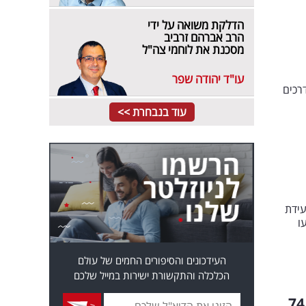
הדלקת משואה על ידי
הרב אברהם זרביב
מסכנת את לוחמי צה"ל
עו"ד יהודה שפר
רכים
עוד בנבחרת >>
עידת
ו
העידכונים והסיפורים החמים של עולם
הכלכלה והתקשורת ישירות במייל שלכם