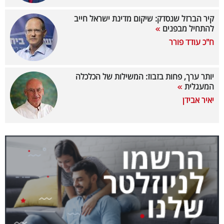
40
קיר הברזל שנסדק: שיקום מדינת ישראל חייב
להתחיל מבפנים
ח"כ עודד פורר
שיתופי
פעולה
יותר ערך, פחות בזבוז: המשילות של הכלכלה
המעגלית
יאיר אבידן
דרושים
ניוזלטרים
מייל
אדום