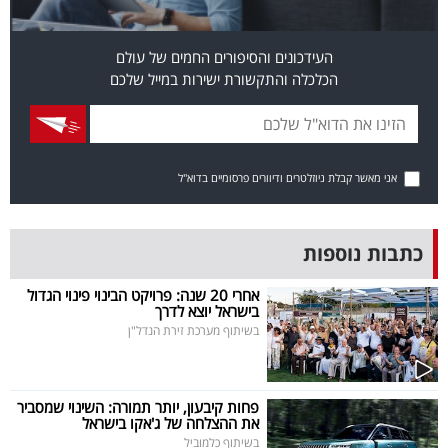
פרסמו
באייס
העידכונים והסיפורים החמים של עולם
הכלכלה והתקשורת ישירות במייל שלכם
עקבו
אחרינו:
אני מאשר קבלת ניוזלטרים ודיוורים פרסומיים בדוא"ל
כתבות נוספות
אחרי 20 שנה: פרויקט הבינוי פינוי הגדול
בישראל יוצא לדרך
בשיתוף מערכת זירת הנדל"ן
פחות קיבעון, יותר תמורה: השינוי שמסביר
את ההצלחה של ג'אקו בישראל
בשיתוף כלמוביל