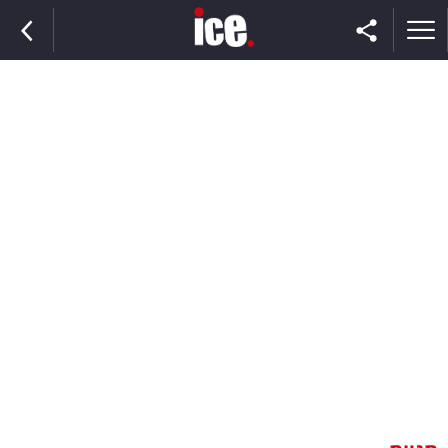
ראשי
הנבחרת
השוק
תקשורת
ומדיה
כסף
וצרכנות