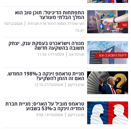
קריפטו
התפתחות הדיגיטל: תוכן טוב הוא
המלך הבלתי מעורער
|
רועי שינדלר, מומחה לניהול מדיה חברתית
10/12/2024
ויראלי
טור
15:47
טלוויזיה
מנורה וישראכרט בעסקת ענק, יצחק
תשובה בהשקעה חדשה
עסקי
|
מערכת ice
1/11/2024
11:53
ידיעות השבוע ב-ice
ספורט
מניית טראמפ זינקה ב-198
%
החודש.
קריירה
האם זה הזמן להשקיע?
|
ולימודים
שרון בירקמן
27/10/2024
12:10
מינויים
טראמפ מוביל על האריס; מניית חברת
המדיה זינקה ב-53
%
בשבוע
רייטינג
|
שרון בירקמן
13/10/2024
9:58
רכב