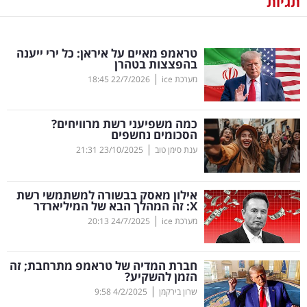
תגיות
נדל"ן
טראמפ מאיים על איראן: כל ירי ייענה
דיגיטל
בהפצצות בטהרן
וטק
|
מערכת ice
22/7/2026
18:45
שיווק
כמה משפיעני רשת מרוויחים?
ופרסום
הסכומים נחשפים
|
ענת סימן טוב
23/10/2025
21:31
משפט
אילון מאסק בבשורה למשתמשי רשת
מדדים
X
: זה המהלך הבא של המיליארדר
ומחקרים
|
מערכת ice
24/7/2025
20:13
דעות
חברת המדיה של טראמפ מתרחבת; זה
הזמן להשקיע?
רכילות
|
שרון בירקמן
4/2/2025
9:58
עסקית