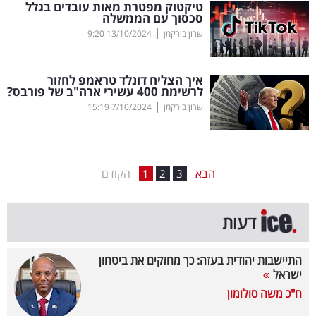
טיקטוק מפטרת מאות עובדים בגלל
סכסוך עם הממשלה
בריאות
|
שרון בירקמן
13/10/2024
9:20
תרבות
ופנאי
איך הצליח דונלד טראמפ לחזור
לרשימת 400 עשירי ארה"ב של פורבס?
|
שרון בירקמן
7/10/2024
15:19
תיירות
TOP-
5
הבא
הקודם
1
2
3
המילון
דעות
הכלכלי
פודקאסט
התיישבות יהודית בעזה: כך מחזקים את ביטחון
ישראל
40
ח"כ משה סולומון
UNDER