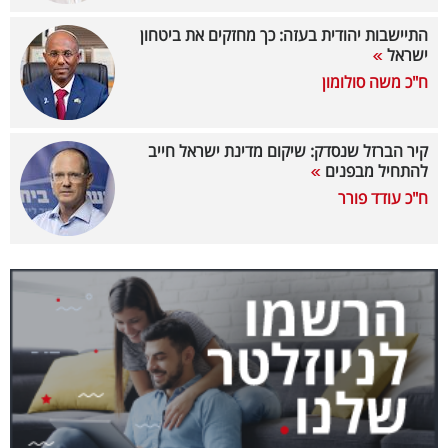
40
התיישבות יהודית בעזה: כך מחזקים את ביטחון
ישראל
ח"כ משה סולומון
שיתופי
פעולה
קיר הברזל שנסדק: שיקום מדינת ישראל חייב
להתחיל מבפנים
ח"כ עודד פורר
דרושים
ניוזלטרים
מייל
אדום