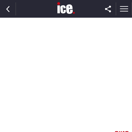
ראשי
הנבחרת
השוק
תקשורת
ומדיה
כסף
וצרכנות