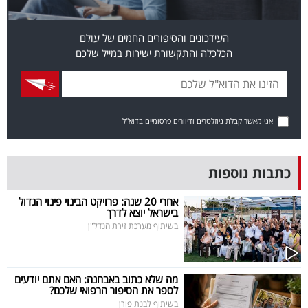
פרסמו
באייס
העידכונים והסיפורים החמים של עולם
הכלכלה והתקשורת ישירות במייל שלכם
עקבו
אחרינו:
אני מאשר קבלת ניוזלטרים ודיוורים פרסומיים בדוא"ל
כתבות נוספות
אחרי 20 שנה: פרויקט הבינוי פינוי הגדול
בישראל יוצא לדרך
בשיתוף מערכת זירת הנדל"ן
מה שלא כתוב באבחנה: האם אתם יודעים
לספר את הסיפור הרפואי שלכם?
בשיתוף לבנת פורן