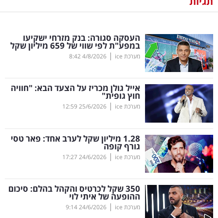
תגיות
נדל"ן
העסקה סגורה: בנק מזרחי ישקיעו
דיגיטל
במפע"ת לפי שווי של 659 מיליון שקל
וטק
|
מערכת ice
4/8/2026
8:42
שיווק
אייל גולן מכריז על הצעד הבא: "חוויה
ופרסום
חוץ גופית"
|
מערכת ice
25/6/2026
12:59
משפט
1.28 מיליון שקל לערב אחד: פאר טסי
מדדים
גורף קופה
ומחקרים
|
מערכת ice
24/6/2026
17:27
דעות
350 שקל לכרטיס והקהל בהלם: סיכום
ההופעה של איתי לוי
רכילות
|
מערכת ice
24/6/2026
9:14
עסקית