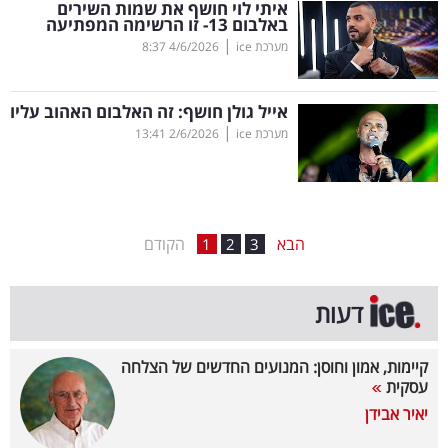
איתי לוי חושף את שמות השירים
באלבום 13- זו הרשימה המפתיעה
בריאות
|
מערכת ice
4/6/2026
8:37
תרבות
ופנאי
אייל גולן חושף: זה האלבום האהוב עליו
|
מערכת ice
2/6/2026
13:41
תיירות
TOP-
5
הבא
הקודם
1
2
3
המילון
דעות
הכלכלי
פודקאסט
קיימות, אמון וחוסן: המנועים החדשים של הצלחה
עסקית
40
יאיר אבידן
UNDER