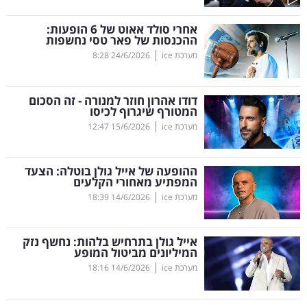
קריפטו
אחרי סולד אאוט של 6 הופעות:
ההכנסות של פאר טסי נחשפות
|
מערכת ice
24/6/2026
8:28
ויראלי
טלוויזיה
דודו אהרון חוזר למנורה - זה הסכום
המטורף שיגרוף לכיסו
עסקי
|
מערכת ice
15/6/2026
12:47
ספורט
ההופעה של אייל גולן בוטלה: הצעד
קריירה
המפתיע מאחורי הקלעים
|
ולימודים
מערכת ice
14/6/2026
18:39
מינויים
אייל גולן בתרחיש בלהות: נחשף נזק
המיליונים מביטול המופע
רייטינג
|
מערכת ice
14/6/2026
18:16
רכב