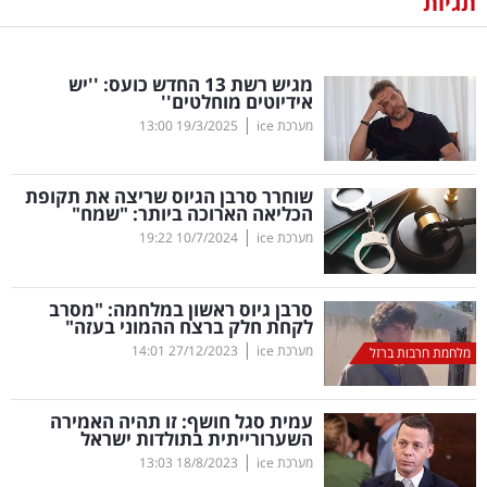
תגיות
נדל"ן
מגיש רשת 13 החדש כועס: ''יש
דיגיטל
אידיוטים מוחלטים''
וטק
|
מערכת ice
19/3/2025
13:00
שיווק
שוחרר סרבן הגיוס שריצה את תקופת
ופרסום
הכליאה הארוכה ביותר: "שמח"
|
מערכת ice
10/7/2024
19:22
משפט
סרבן גיוס ראשון במלחמה: "מסרב
מדדים
לקחת חלק ברצח ההמוני בעזה"
ומחקרים
|
מערכת ice
27/12/2023
14:01
מלחמת חרבות ברזל
דעות
עמית סגל חושף: זו תהיה האמירה
השערורייתית בתולדות ישראל
רכילות
|
מערכת ice
18/8/2023
13:03
עסקית