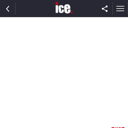
ראשי
הנבחרת
השוק
תקשורת
ומדיה
כסף
וצרכנות