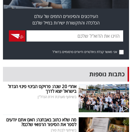
פרסמו
באייס
העידכונים והסיפורים החמים של עולם
הכלכלה והתקשורת ישירות במייל שלכם
עקבו
אחרינו:
אני מאשר קבלת ניוזלטרים ודיוורים פרסומיים בדוא"ל
כתבות נוספות
אחרי 20 שנה: פרויקט הבינוי פינוי הגדול
בישראל יוצא לדרך
בשיתוף מערכת זירת הנדל"ן
מה שלא כתוב באבחנה: האם אתם יודעים
לספר את הסיפור הרפואי שלכם?
בשיתוף לבנת פורן