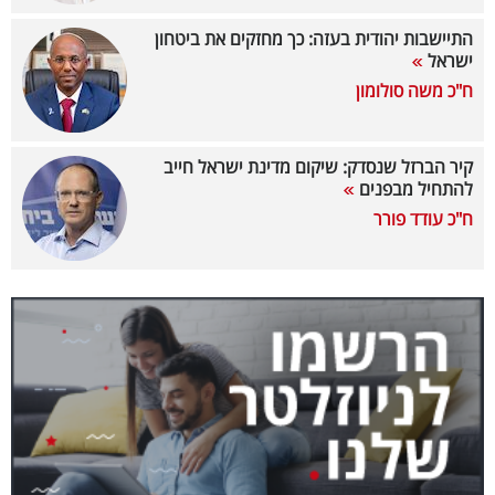
40
התיישבות יהודית בעזה: כך מחזקים את ביטחון
ישראל
ח"כ משה סולומון
שיתופי
פעולה
קיר הברזל שנסדק: שיקום מדינת ישראל חייב
להתחיל מבפנים
ח"כ עודד פורר
דרושים
ניוזלטרים
מייל
אדום