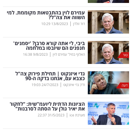
קריפטו
עמירם לוין בהתבטאות מקוממת. למי
השווה את צה"ל?
|
דוד זולדן
13/8/2023
10:29
ויראלי
טלוויזיה
ביבי, לי אתה קורא סרבן? 'יסמנים'
חנפנים הם שיובסו במלחמה
עסקי
|
האלוף במיל' עמירם לוין
9/8/2023
16:38
טור
ספורט
גדי איזנקוט | תחילת פירוק צה"ל
קריירה
כצבא עם, אנחנו בדקה ה-90
|
ולימודים
ח"כ גדי איזנקוט
24/7/2023
19:03
דעה
מינויים
הציונות הדתית ליועמ"שית: "לחקור
את יאיר גולן על הסתה לסרבנות"
רייטינג
|
מערכת ice
31/5/2023
22:37
רכב