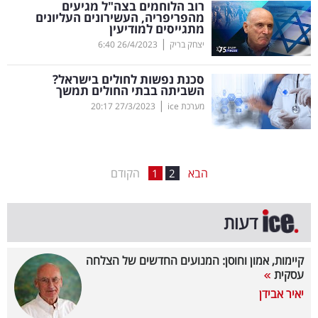
רוב הלוחמים בצה"ל מגיעים
מהפריפריה, העשירונים העליונים
בריאות
מתגייסים למודיעין
|
יצחק בריק
26/4/2023
6:40
תרבות
ופנאי
סכנת נפשות לחולים בישראל?
השביתה בבתי החולים תמשך
|
מערכת ice
27/3/2023
20:17
תיירות
TOP-
5
הבא
הקודם
1
2
המילון
דעות
הכלכלי
פודקאסט
קיימות, אמון וחוסן: המנועים החדשים של הצלחה
עסקית
40
יאיר אבידן
UNDER