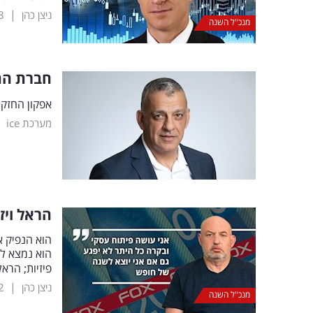
|
ניצן כהן
3
מנכ"ל השנה
חברת הה
אפקון החזקו
|
מערכת ice
הראל ויז
פיזיות; הראל וי
|
ניצן כהן
2
מנכ"ל השנה