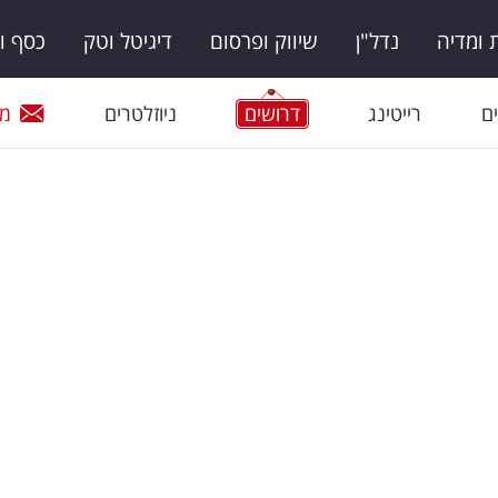
ומדיה
נדל"ן
שיווק ופרסום
דיגיטל וטק
כסף ו
ם
רייטינג
דרושים
ניוזלטרים
מי