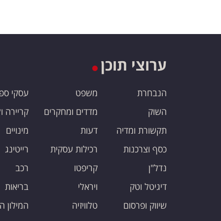
ערוצי תוכן
הנבחרת
משפט
עסקי ספ
השוק
מדדים ומחקרים
קריירה ו
תקשורת ומדיה
דעות
מינויים
כסף וצרכנות
רכילות עסקית
רייטינג
נדל"ן
קריפטו
רכב
דיגיטל וטק
ויראלי
בריאות
שיווק ופרסום
טלוויזיה
המילון ה