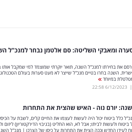
ערה ומאבקי השליטה: סם אלטמן נבחר למנכ"ל הש
פרסם את בחירתו למנכ"ל השנה, תואר יוקרתי שמוצמד למי שמקבל אותו ב
רית. השנה בחרו בטיים מנכ"ל שייצר לא מעט סערות בעולם הטכנולוגי
טלטלת במיוחד
22:58
6/12/2023
נה: יורם נוה - האיש שהצית את התחרות
מנכ"ל כלל ביטוח יכול היה לעשות לעצמו את החיים קלים, לשבת על הכיס
ביטוח ולעשות לביתו; אבל לא, הוא החליט (בגיבוי הדירקטוריון) ליזום ו
ח לעידן החדש וככה הצית את התחרות על כיסו של הצרכן | מנכ"ל השנ