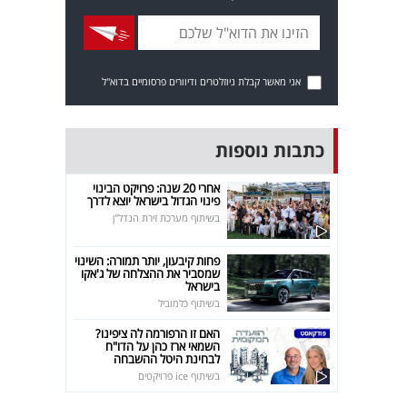
אני מאשר קבלת ניוזלטרים ודיוורים פרסומיים בדוא"ל
כתבות נוספות
אחרי 20 שנה: פרויקט הבינוי
פינוי הגדול בישראל יוצא לדרך
בשיתוף מערכת זירת הנדל"ן
פחות קיבעון, יותר תמורה: השינוי
שמסביר את ההצלחה של ג'אקו
בישראל
בשיתוף כלמוביל
האם זו הרפורמה לה ציפינו?
השמאי ארז כהן על הדו"ח
לבחינת היטל ההשבחה
בשיתוף ice פרויקטים