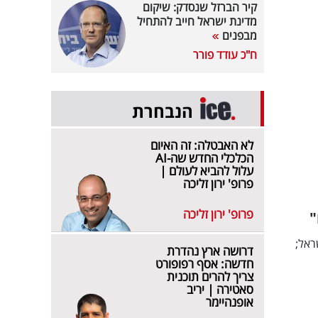
קיר הברזל שנסדק: שיקום
מדינת ישראל חייב להתחיל
מבפנים
ח"כ עודד פורר
הנבחרת
לא האבטלה: זה האיום
הכלכלי החדש שה-AI
עלול להביא לעולם |
פרופ' ירון זליכה
פרופ' ירון זליכה
"
בישראל;
דרושה ארץ נהדרת
חדשה: אסף רפופורט
צריך להרים תוכנית
סאטירה | יריב
אופנהיימר