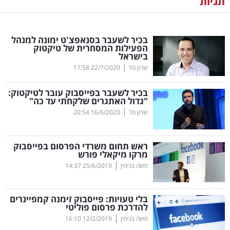
תגיות
נדל"ן
בכיר לשעבר בסנאפצ'ט ימונה למנהל
דיגיטל
הפעילות המסחרית של טיקטוק
בישראל
וטק
|
שרון טל
22/7/2020
17:58
שיווק
בכיר לשעבר בפייסבוק עובר לטיקטוק:
ופרסום
"גדול האתגרים שלקחתי עד כה"
|
שרון טל
16/6/2020
20:54
משפט
ראש תחום משרדי הפרסום בפייסבוק
מדדים
מרקו מיקאלי פורש
ומחקרים
|
משה בנימין
25/6/2019
14:37
דעות
בלי טעויות: פייסבוק זימנה קמפיינרים
להדרכת פרסום פוליטי
רכילות
|
משה בנימין
12/2/2019
16:10
עסקית