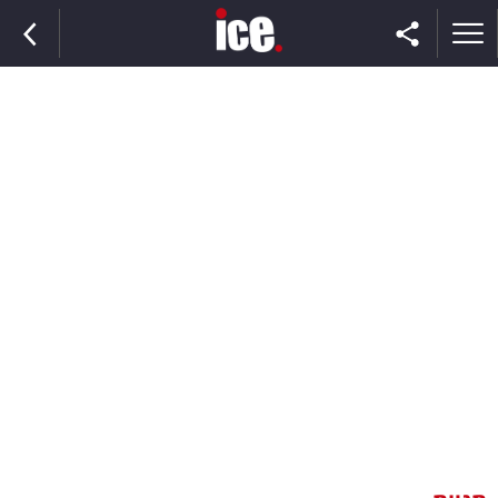
ראשי
הנבחרת
השוק
תקשורת
ומדיה
כסף
וצרכנות