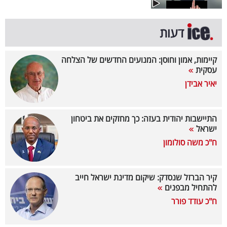
בריאות
דעות
תרבות
ופנאי
קיימות, אמון וחוסן: המנועים החדשים של הצלחה
עסקית
תיירות
יאיר אבידן
TOP-
5
התיישבות יהודית בעזה: כך מחזקים את ביטחון
ישראל
המילון
ח"כ משה סולומון
הכלכלי
קיר הברזל שנסדק: שיקום מדינת ישראל חייב
פודקאסט
להתחיל מבפנים
ח"כ עודד פורר
40
UNDER