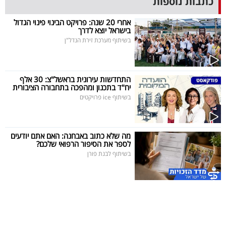
כתבות נוספות
פרסמו
באייס
אחרי 20 שנה: פרויקט הבינוי פינוי הגדול
בישראל יוצא לדרך
בשיתוף מערכת זירת הנדל"ן
עקבו
אחרינו:
התחדשות עירונית בראשל"צ: 30 אלף
יח"ד בתכנון ומהפכה בתחבורה הציבורית
בשיתוף ice פרויקטים
מה שלא כתוב באבחנה: האם אתם יודעים
לספר את הסיפור הרפואי שלכם?
בשיתוף לבנת פורן