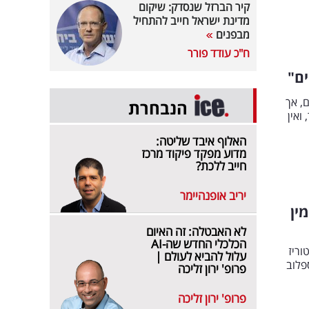
קיר הברזל שנסדק: שיקום
מדינת ישראל חייב להתחיל
מבפנים
ח"כ עודד פורר
ים"
, אך
הנבחרת
ואין
האלוף איבד שליטה:
מדוע מפקד פיקוד מרכז
חייב ללכת?
יריב אופנהיימר
ין
לא האבטלה: זה האיום
הכלכלי החדש שה-AI
וריז
עלול להביא לעולם |
פלוב
פרופ' ירון זליכה
פרופ' ירון זליכה