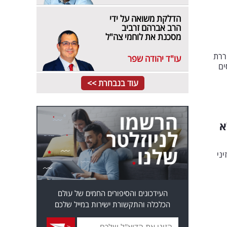
הדלקת משואה על ידי
הרב אברהם זרביב
מסכנת את לוחמי צה"ל
ררת
עו"ד יהודה שפר
ים
עוד בנבחרת >>
א
ולדת 41, אבל בן זיני
העידכונים והסיפורים החמים של עולם
הכלכלה והתקשורת ישירות במייל שלכם