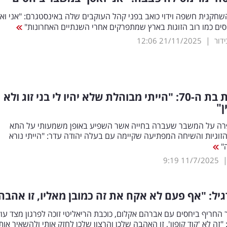
שחקנית חשפה וידוי כואב בפני קהל העוקבים שלה באינסטגרם: "אני וא
ים כמו רוב הזוגות בארץ שמתפרקים אחרי השנתיים האחרונות"
|
12:06
21/11/2025
השחקנית בת ה-70: "הייתי מבוהלת שלא יהיו לי בני זוג ולא
ן"
פרה על המשבר שעברה בחייה אשר השפיע באופן משמעותי על התא
וגיות והשיחה המפתיעה שקיימה עם בעלה יהודה עדר: "הייתי נורא
"
9:19
11/7/2025
גיל: "אף פעם לא אקח את זה כמובן מאליו, זו אהבה
חריף ביחסים עם אברהם אקלום, כוכבת הריאליטי זוכה לפרגון מצד עו
"זה לא 'קוד קופון', זו האהבה שלכן והרצון שלכן לחזק אותי ולהשאיר אות