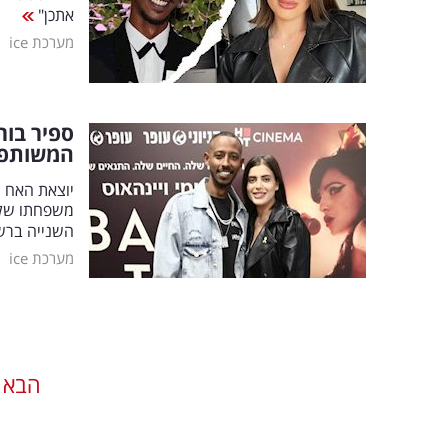
אתכן"
|
מערכת ice
ספיר בור
המשותפ
יוצאת האח 
משפחתו של ב
השנייה בר
|
מערכת ice
הבא