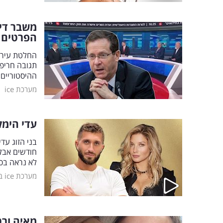
משבר די
הפרטים
החלטת עיריי
תגובה חריפ
ההיסטוריים 
|
מערכת ice
עדי הימל
לא נראה בס
מערכת ice בידור
מאיה ורט