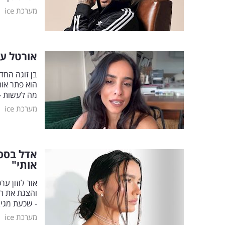
|
מערכת ice
אורטל עמ
בן זוגה החד
הוא פתר אות
מה לעשות -
|
מערכת ice
אדל בספל
אותי"
אור לוזון ע
והצגת את ה
- שכעת מגי
|
מערכת ice