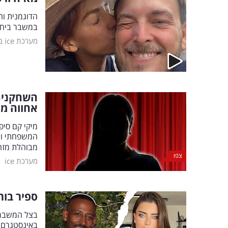
הדוגמנית וה
במשבר ביחס
מערכת ice בידור
אחווה מי
מיקי קם סי
המשפחתי והז
מבוהלת מזה
צפו
|
מערכת ice
ספיר בור
בצל המשבר ה
באינסטגרם: 