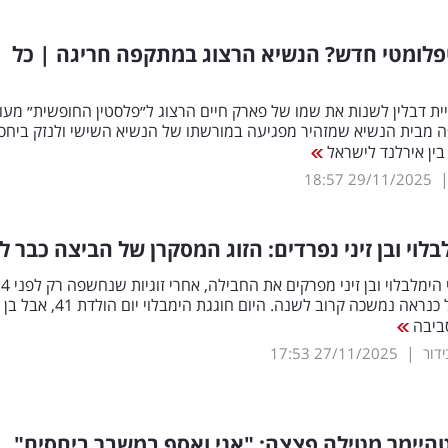
פלומטי חדש? הנשיא הרצוג במתקפה חריגה | כל
ת דבלין לשנות את שמו של פארק חיים הרצוג ל״פלסטין החופשית״ מעו
ה מבית הנשיא שמזהיר מפגיעה במורשתו של הנשיא השישי ולנזק ביחס
בין אירלנד לישראל
18:57
29/11/2025
בלוי ובן זיני נפרדים: הזוג המסקרן של הביצה כבר ל
בני הזוג עדי הימלבלוי ובן זיני מפרקים את החבילה, אחרי זוגיות שנחשפה רק לפני 4
חודשים אבל כנראה נמשכה קרוב לשנה. היום חוגגת הימבלוי יום ה
ביבה
|
17:53
27/11/2025
היימר מטילה פצצה: "אני ואסף במשבר ביחסים"