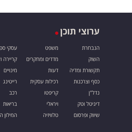
ערוצי תוכן
הנבחרת
משפט
עסקי ספ
השוק
מדדים ומחקרים
קריירה ו
תקשורת ומדיה
דעות
מינויים
כסף וצרכנות
רכילות עסקית
רייטינג
נדל"ן
קריפטו
רכב
דיגיטל וטק
ויראלי
בריאות
שיווק ופרסום
טלוויזיה
המילון ה