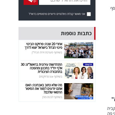
סף
אני מאשר קבלת ניוזלטרים ודיוורים פרסומיים בדוא"ל
כתבות נוספות
אחרי 20 שנה: פרויקט הבינוי
פינוי הגדול בישראל יוצא לדרך
בשיתוף מערכת זירת הנדל"ן
התחדשות עירונית בראשל"צ: 30
אלף יח"ד בתכנון ומהפכה
בתחבורה הציבורית
בשיתוף ice פרויקטים
מה שלא כתוב באבחנה: האם
אתם יודעים לספר את הסיפור
הרפואי שלכם?
בשיתוף לבנת פורן
"
קביה
י פה