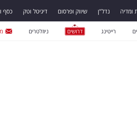
ומדיה
נדל"ן
שיווק ופרסום
דיגיטל וטק
כסף ו
ם
רייטינג
דרושים
ניוזלטרים
מי