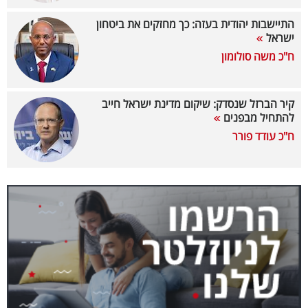
40
התיישבות יהודית בעזה: כך מחזקים את ביטחון
ישראל
ח"כ משה סולומון
שיתופי
פעולה
קיר הברזל שנסדק: שיקום מדינת ישראל חייב
להתחיל מבפנים
ח"כ עודד פורר
דרושים
ניוזלטרים
מייל
אדום