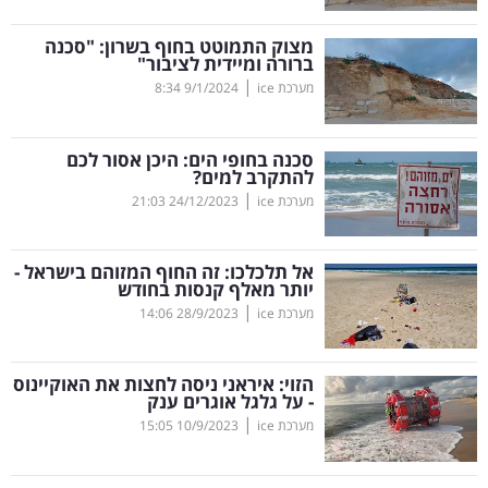
קריפטו
מצוק התמוטט בחוף בשרון: "סכנה
ברורה ומיידית לציבור"
|
מערכת ice
9/1/2024
8:34
ויראלי
טלוויזיה
סכנה בחופי הים: היכן אסור לכם
להתקרב למים?
עסקי
|
מערכת ice
24/12/2023
21:03
ספורט
אל תלכלכו: זה החוף המזוהם בישראל -
קריירה
יותר מאלף קנסות בחודש
|
ולימודים
מערכת ice
28/9/2023
14:06
מינויים
הזוי: איראני ניסה לחצות את האוקיינוס
- על גלגל אוגרים ענק
רייטינג
|
מערכת ice
10/9/2023
15:05
רכב