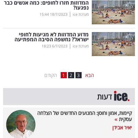
המדוזות חזרו לחופים: כמה אנשים כבר
נפגעו?
בריאות
|
מערכת ice
18/7/2023
15:44
תרבות
ופנאי
מדוע המדוזות לא מגיעות לחופי
ישראל? נחשפה הסיבה המפתיעה
|
מערכת ice
6/7/2023
18:23
תיירות
TOP-
5
הבא
הקודם
1
2
3
המילון
דעות
הכלכלי
פודקאסט
קיימות, אמון וחוסן: המנועים החדשים של הצלחה
עסקית
40
יאיר אבידן
UNDER