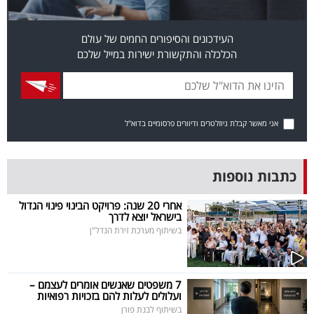
פרסמו
באייס
העידכונים והסיפורים החמים של עולם
הכלכלה והתקשורת ישירות במייל שלכם
עקבו
אחרינו:
אני מאשר קבלת ניוזלטרים ודיוורים פרסומיים בדוא"ל
כתבות נוספות
אחרי 20 שנה: פרויקט הבינוי פינוי הגדול
בישראל יוצא לדרך
בשיתוף מערכת זירת הנדל"ן
7 משפטים שאנשים אומרים לעצמם –
ועלולים לעלות להם בזכויות רפואיות
בשיתוף לבנת פורן