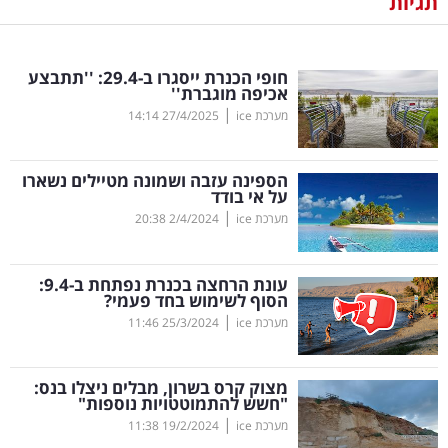
תגיות
נדל"ן
חופי הכנרת ייסגרו ב-29.4: ''תתבצע
דיגיטל
אכיפה מוגברת''
וטק
|
מערכת ice
27/4/2025
14:14
שיווק
הספינה עזבה ושמונה מטיילים נשארו
ופרסום
על אי בודד
|
מערכת ice
2/4/2024
20:38
משפט
עונת הרחצה בכנרת נפתחת ב-9.4:
מדדים
הסוף לשימוש בחד פעמי?
ומחקרים
|
מערכת ice
25/3/2024
11:46
דעות
מצוק קרס בשרון, מבלים ניצלו בנס:
"חשש להתמוטטויות נוספות"
רכילות
|
מערכת ice
19/2/2024
11:38
עסקית