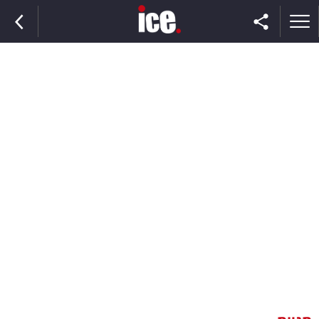
ראשי
הנבחרת
השוק
תקשורת
ומדיה
כסף
וצרכנות