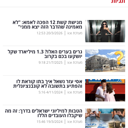
תגיות
נדל"ן
מגישת קשת 12 הפכה לאמא: "לא
דיגיטל
מאמינה שהדבר הזה יצא ממני"
וטק
|
מערכת ice
20/3/2026
12:53
שיווק
גרים בערים האלו? 1.3 מיליארד שקל
ופרסום
יושקעו בכם בקרוב
|
מערכת ice
21/7/2025
9:18
משפט
אסי עזר נשאל איך בתו קוראת לו
מדדים
והפתיע בתשובה לא קונבנציונלית
ומחקרים
|
מערכת ice
4/11/2024
5:16
דעות
הטבות למיליוני ישראלים בדרך: זה מה
שיקבלו העובדים הללו
רכילות
|
מערכת ice
19/3/2024
15:46
עסקית