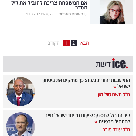
אם המשפחה צריכה להוביל את ליל
הסדר
בריאות
|
עו"ד אירית רוזנבלום
14/4/2022
17:32
תרבות
ופנאי
הבא
הקודם
1
2
תיירות
TOP-
דעות
5
התיישבות יהודית בעזה: כך מחזקים את ביטחון
המילון
ישראל
הכלכלי
ח"כ משה סולומון
פודקאסט
קיר הברזל שנסדק: שיקום מדינת ישראל חייב
להתחיל מבפנים
40
ח"כ עודד פורר
UNDER