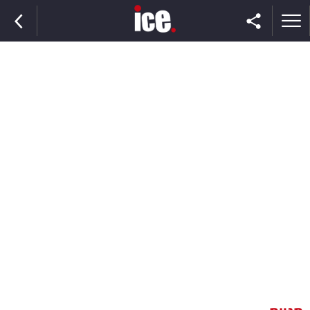
ראשי
הנבחרת
השוק
תקשורת
ומדיה
כסף
וצרכנות