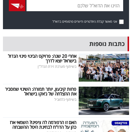
פרסמו
באייס
אני מאשר קבלת ניוזלטרים ודיוורים פרסומיים בדוא"ל
עקבו
אחרינו:
כתבות נוספות
אחרי 20 שנה: פרויקט הבינוי פינוי הגדול
בישראל יוצא לדרך
בשיתוף מערכת זירת הנדל"ן
פחות קיבעון, יותר תמורה: השינוי שמסביר
את ההצלחה של ג'אקו בישראל
בשיתוף כלמוביל
האם זו הרפורמה לה ציפינו? השמאי ארז
כהן על הדו"ח לבחינת היטל ההשבחה