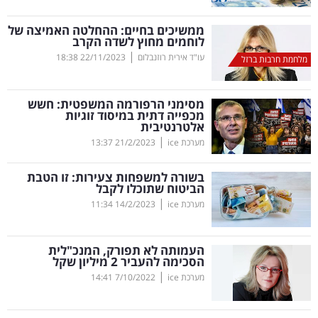
קריפטו
ממשיכים בחיים: ההחלטה האמיצה של
לוחמים מחוץ לשדה הקרב
|
עו"ד אירית רוזנבלום
22/11/2023
18:38
מלחמת חרבות ברזל
ויראלי
טלוויזיה
מסימני הרפורמה המשפטית: חשש
מכפייה דתית במיסוד זוגיות
אלטרנטיבית
עסקי
|
מערכת ice
21/2/2023
13:37
ספורט
בשורה למשפחות צעירות: זו הטבת
קריירה
הביטוח שתוכלו לקבל
|
ולימודים
מערכת ice
14/2/2023
11:34
מינויים
העמותה לא תפורק, המנכ"לית
הסכימה להעביר 2 מיליון שקל
רייטינג
|
מערכת ice
7/10/2022
14:41
רכב