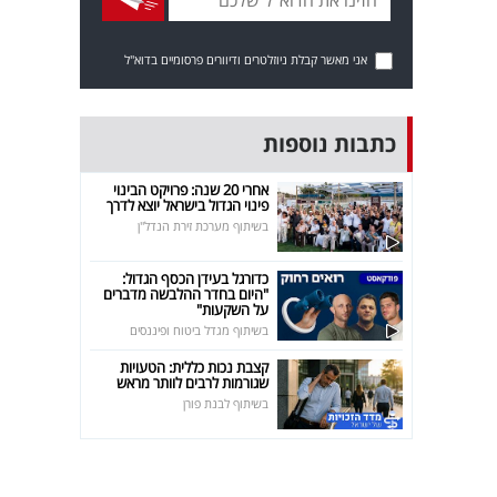
אני מאשר קבלת ניוזלטרים ודיוורים פרסומיים בדוא"ל
כתבות נוספות
אחרי 20 שנה: פרויקט הבינוי
פינוי הגדול בישראל יוצא לדרך
בשיתוף מערכת זירת הנדל"ן
כדורגל בעידן הכסף הגדול:
"היום בחדר ההלבשה מדברים
על השקעות"
בשיתוף מגדל ביטוח ופיננסים
קצבת נכות כללית: הטעויות
שגורמות לרבים לוותר מראש
בשיתוף לבנת פורן