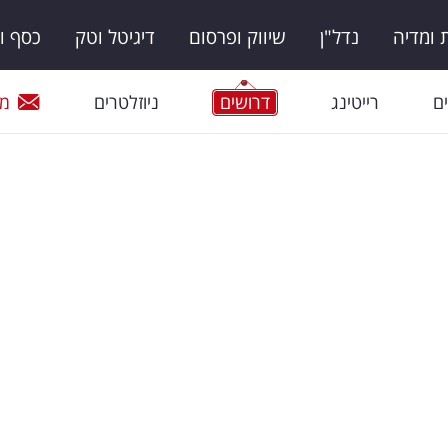
ומדיה
נדל"ן
שיווק ופרסום
דיגיטל וטק
כסף ו
ם
רייטינג
דרושים
ניוזלטרים
מי