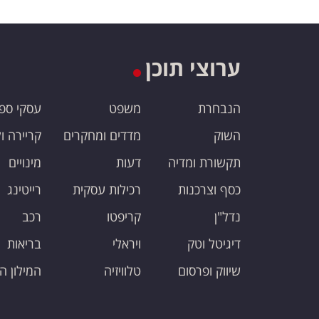
ערוצי תוכן
הנבחרת
משפט
עסקי ספ
השוק
מדדים ומחקרים
קריירה ו
תקשורת ומדיה
דעות
מינויים
כסף וצרכנות
רכילות עסקית
רייטינג
נדל"ן
קריפטו
רכב
דיגיטל וטק
ויראלי
בריאות
שיווק ופרסום
טלוויזיה
המילון ה