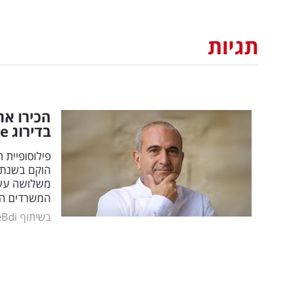
תגיות
הכירו את
בדירוג
e
פילוסופיית ה
משלושה עשור
המשרדים המ
בשיתוף CofaceBdi