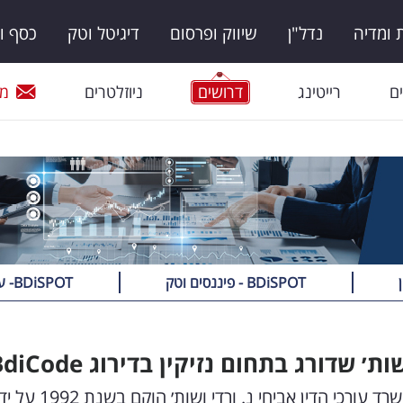
ומדיה
נדל"ן
שיווק ופרסום
דיגיטל וטק
כסף ו
ם
רייטינג
דרושים
ניוזלטרים
מי
BDiSPOT - פיננסים וטק
BDiSPOT- עולם המשפט
ות׳ שדורג בתחום נזיקין בדירוג
BdiCode
פילוסופיית העבודה- "כל תיק הוא עולם ומלואו". משרד עור