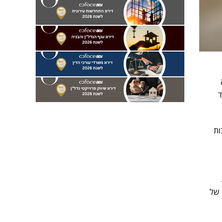
ד
ות
 של