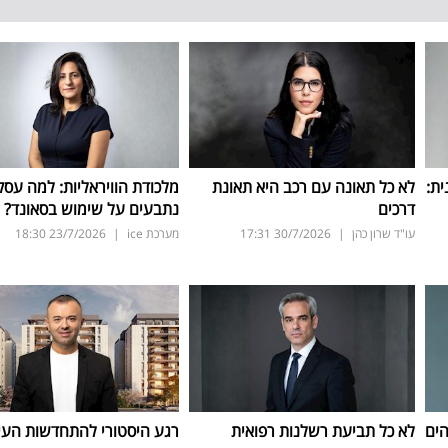
ית:
לא כל תאונה עם רכב היא תאונת
מלכודת הוויראליות: למה עסק
דרכים
נתבעים על שימוש בסאונד?
עו"ד שרון כהן
|
30/7/2026
17:31
מערכת ice
|
23/7/2026
18:30
הים
לא כל תביעת רשלנות רפואית
רגע היסטורי להתחדשות העיר