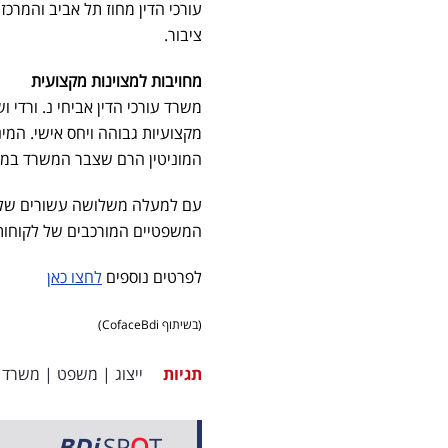
עורכי הדין מחוז תל אביב והמרכ
ציבור.
מחויבות למצוינות מקצועית
משרד עורכי הדין אביחי נ. ורדי
מקצועיות גבוהה ויחס אישי. המ
המוניטין
הרם שצבר המשרד במע
עם למעלה משלושה עשורים של נ
המשפטיים המורכבים של לקוחותי
לפרטים נוספים
לחצו כאן
(בשיתוף CofaceBdi)
תגיות
ייצוג
|
משפט
|
משרד ע
BDi
SP
O
T