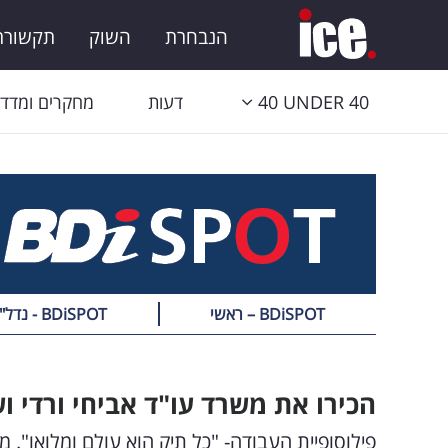
הנבחרת
השוק
תקשורת 
40 UNDER 40
דעות
מחקרים ומדדי
BDiSPOT – ראשי
BDiSPOT - נדל"ן
הכירו את משרד עו"ד אביחי ורדי וש