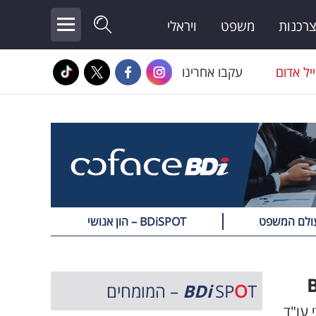
צרכנות
משפט
ויראלי
יל אדום
עקבו אחרינו
BDiSPOT – הון אנושי
T – המומחים
O
SP
BDi
כי הדין אביחי נ. ורדי ושות׳ הוקם בשנת 1992 על ידי עו"ד