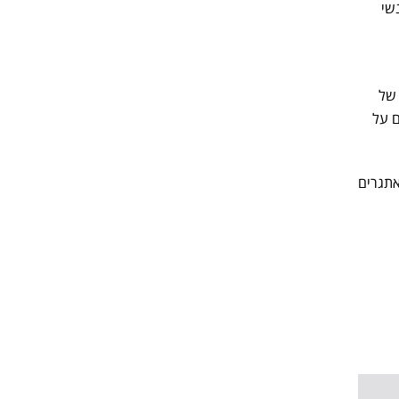
שי
 של
ם על
אתגרים