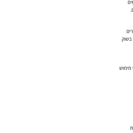
ים
.
רים
 בשוק
 מימוש
שכת