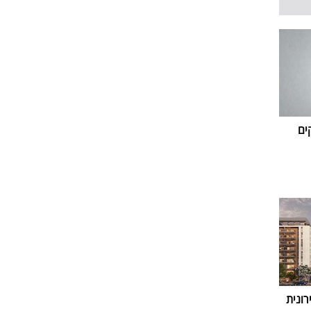
ים
ונית