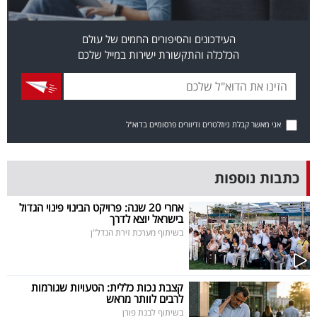
פרסמו
באייס
העידכונים והסיפורים החמים של עולם
הכלכלה והתקשורת ישירות במייל שלכם
עקבו
אחרינו:
אני מאשר קבלת ניוזלטרים ודיוורים פרסומיים בדוא"ל
כתבות נוספות
אחרי 20 שנה: פרויקט הבינוי פינוי הגדול
בישראל יוצא לדרך
בשיתוף מערכת זירת הנדל"ן
קצבת נכות כללית: הטעויות שגורמות
לרבים לוותר מראש
בשיתוף לבנת פורן