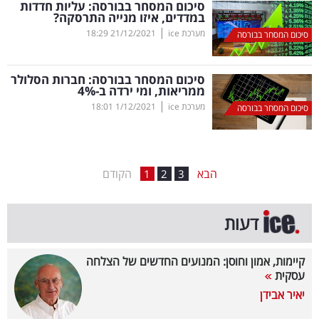
סיכום המסחר בבורסה: עליות חדדות
במדדים, איזו מנייה התרסקה?
בריאות
|
מערכת ice
21/12/2021
18:29
סיכום המסחר בבורסה
תרבות
ופנאי
סיכום המסחר בבורסה: חברות הסלולר
ממריאות, ומי ירדה ב-4
%
|
מערכת ice
1/12/2021
18:01
תיירות
סיכום המסחר בבורסה
TOP-
5
הבא
הקודם
1
2
3
המילון
דעות
הכלכלי
פודקאסט
קיימות, אמון וחוסן: המנועים החדשים של הצלחה
עסקית
40
יאיר אבידן
UNDER