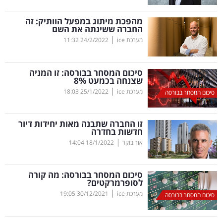
קריפטו
מהפכת מיתוג במפעל הוותיק: זה
החברה ששינתה את השם
|
מערכת ice
24/2/2022
11:32
ויראלי
טלוויזיה
סיכום המסחר בבורסה: זו המניה
שצנחה בכמעט 8
%
עסקי
|
מערכת ice
25/1/2022
18:03
סיכום המסחר בבורסה
ספורט
זו החברה שתבנה מאות יחידות דיור
קריירה
חדשות בחדרה
|
ולימודים
אור בוקר
18/1/2022
14:04
מינויים
סיכום המסחר בבורסה: מה קורה
לסופרמרקטים?
רייטינג
|
מערכת ice
30/12/2021
19:05
סיכום המסחר בבורסה
רכב