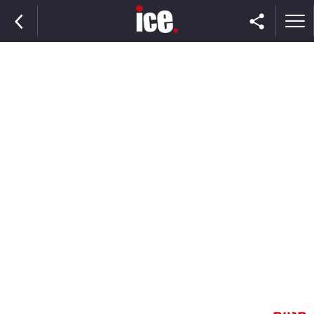
ראשי
הנבחרת
השוק
תקשורת
ומדיה
כסף
וצרכנות