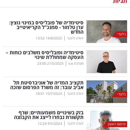
תגיות
נדל"ן
סיטימדיה של פובליסיס במינוי נוצץ:
דיגיטל
ערן טלמור - סמנכ"ל הקריאיטייב
החדש
וטק
בלעדי
|
יהודה לוינגר
19/8/2025
13:52
שיווק
סיטימדיה ופובליסיס משלבים כוחות –
ופרסום
העסקה שמחוללת שינוי
|
מערכת ice
21/5/2025
23:00
משפט
תקציב המדיה של אוניברסיטת תל
מדדים
אביב עובר: זה משרד הפרסום שזכה
ומחקרים
|
יהודה לוינגר
10/7/2024
18:01
בלעדי
דעות
בזק בשינויים משמעותיים: שרף
תקשורת נבחרו לייצג את הקבוצה
רכילות
|
יהודה לוינגר
9/5/2024
12:24
פרסום ראשון
עסקית