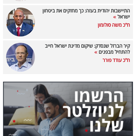
40
התיישבות יהודית בעזה: כך מחזקים את ביטחון
ישראל
ח"כ משה סולומון
שיתופי
פעולה
קיר הברזל שנסדק: שיקום מדינת ישראל חייב
להתחיל מבפנים
ח"כ עודד פורר
דרושים
ניוזלטרים
מייל
אדום