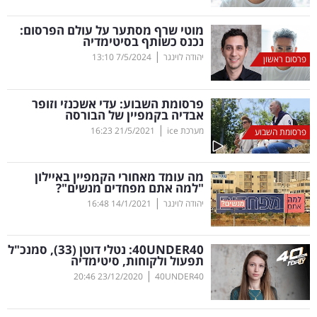
קריפטו
מוטי שרף מסתער על עולם הפרסום:
נכנס כשותף בסיטימדיה
|
יהודה לוינגר
7/5/2024
13:10
פרסום ראשון
ויראלי
טלוויזיה
פרסומת השבוע: עדי אשכנזי וזופר
אבדיה בקמפיין של הבורסה
עסקי
|
מערכת ice
21/5/2021
16:23
פרסומת השבוע
ספורט
מה עומד מאחורי הקמפיין באיילון
קריירה
"למה אתם מפחדים מנשים"?
|
ולימודים
יהודה לוינגר
14/1/2021
16:48
מינויים
UNDER
40
40: נטלי דוטן (33), סמנכ"ל
תפעול ולקוחות, סיטימדיה
רייטינג
|
20:46
23/12/2020
40UNDER40
רכב