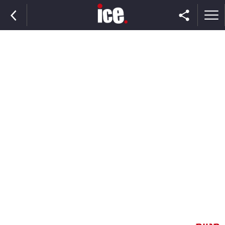
ראשי
הנבחרת
השוק
תקשורת
ומדיה
כסף
וצרכנות