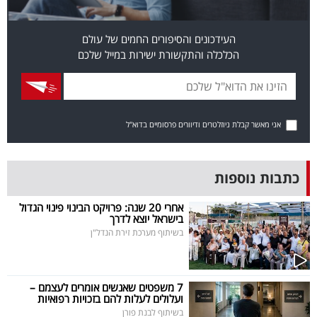
פרסמו
באייס
העידכונים והסיפורים החמים של עולם
הכלכלה והתקשורת ישירות במייל שלכם
עקבו
אחרינו:
אני מאשר קבלת ניוזלטרים ודיוורים פרסומיים בדוא"ל
כתבות נוספות
אחרי 20 שנה: פרויקט הבינוי פינוי הגדול
בישראל יוצא לדרך
בשיתוף מערכת זירת הנדל"ן
7 משפטים שאנשים אומרים לעצמם –
ועלולים לעלות להם בזכויות רפואיות
בשיתוף לבנת פורן