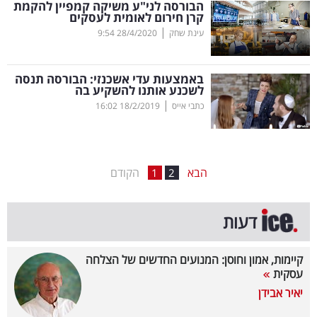
הבורסה לני"ע משיקה קמפיין להקמת
קרן חירום לאומית לעסקים
בריאות
|
עינת שחק
28/4/2020
9:54
תרבות
ופנאי
באמצעות עדי אשכנזי: הבורסה תנסה
לשכנע אותנו להשקיע בה
|
כתבי אייס
18/2/2019
16:02
תיירות
TOP-
5
הבא
הקודם
1
2
המילון
דעות
הכלכלי
פודקאסט
קיימות, אמון וחוסן: המנועים החדשים של הצלחה
עסקית
40
יאיר אבידן
UNDER