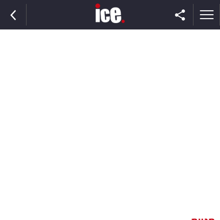
ראשי
הנבחרת
השוק
תקשורת
ומדיה
כסף
וצרכנות