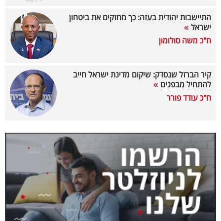
40
התיישבות יהודית בעזה: כך מחזקים את ביטחון
ישראל
ח"כ משה סולומון
שיתופי
פעולה
קיר הברזל שנסדק: שיקום מדינת ישראל חייב
להתחיל מבפנים
ח"כ עודד פורר
דרושים
ניוזלטרים
מייל
אדום