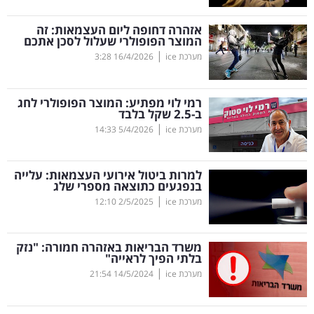
קריפטו
אזהרה דחופה ליום העצמאות: זה
המוצר הפופולרי שעלול לסכן אתכם
|
מערכת ice
16/4/2026
3:28
ויראלי
טלוויזיה
רמי לוי מפתיע: המוצר הפופולרי לחג
ב-2.5 שקל בלבד
עסקי
|
מערכת ice
5/4/2026
14:33
ספורט
למרות ביטול אירועי העצמאות: עלייה
קריירה
בנפגעים כתוצאה מספרי שלג
|
ולימודים
מערכת ice
2/5/2025
12:10
מינויים
משרד הבריאות באזהרה חמורה: "נזק
בלתי הפיך לראייה"
רייטינג
|
מערכת ice
14/5/2024
21:54
רכב