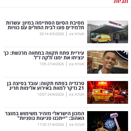
תגיות
נדל"ן
מסיבת הסיום הסתיימה במיון: עשרות
דיגיטל
תלמידים פונו לבית החולים עם כוויות
וטק
|
מערכת ice
4/5/2026
20:14
שיווק
עיריית פתח תקווה במחווה מרגשת: כך
ופרסום
ינציחו את ימנו זלקה ז"ל
|
מערכת ice
27/4/2026
7:05
משפט
טרגדיה בפתח תקווה: עובד בפיצה בן
מדדים
21 נדקר למוות באירוע אלימות חריג
ומחקרים
|
מערכת ice
24/4/2026
10:07
דעות
המכון הישראלי מזהיר משימוש במוצר
האהוב: "ייתכנו פגיעות גופניות"
רכילות
|
מערכת ice
21/4/2026
17:50
עסקית