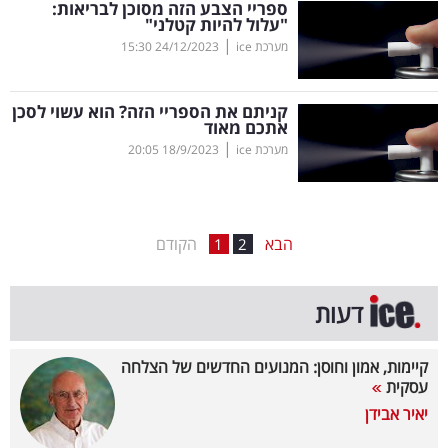
ספריי הצבע הזה מסוכן לבריאות:
"עלול להיות קטלני"
בריאות
|
מערכת ice
24/12/2023
15:30
תרבות
ופנאי
קניתם את הספריי הזה? הוא עשוי לסכן
אתכם מאוד
|
מערכת ice
18/9/2023
20:05
תיירות
TOP-
5
הבא
הקודם
1
2
המילון
דעות
הכלכלי
פודקאסט
קיימות, אמון וחוסן: המנועים החדשים של הצלחה
עסקית
40
יאיר אבידן
UNDER