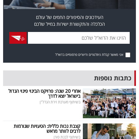
פרסמו
באייס
העידכונים והסיפורים החמים של עולם
הכלכלה והתקשורת ישירות במייל שלכם
עקבו
אחרינו:
אני מאשר קבלת ניוזלטרים ודיוורים פרסומיים בדוא"ל
כתבות נוספות
אחרי 20 שנה: פרויקט הבינוי פינוי הגדול
בישראל יוצא לדרך
בשיתוף מערכת זירת הנדל"ן
קצבת נכות כללית: הטעויות שגורמות
לרבים לוותר מראש
בשיתוף לבנת פורן