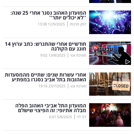
קריפטו
המועדון האהוב נסגר אחרי 25 שנה:
''לא יכולים יותר''
|
דסק תרבות
12/9/2025
13:38
ויראלי
טלוויזיה
חודשיים אחרי שהתגרש: כתב ערוץ 14
חוגג עם הקולגה
עסקי
|
מערכת ice
13/8/2025
9:02
ספורט
אחרי עשרות שנים: שתיים מהמסעדות
קריירה
האהובות בתל אביב נסגרו במפתיע
|
ולימודים
מערכת ice
23/7/2025
19:16
מינויים
המועדון התל אביבי האהוב הפלה
מבלה אתיופי: זה הפיצוי שישלם
רייטינג
|
דוד לוי
5/6/2025
6:01
רכב