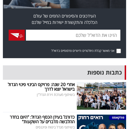
פרסמו
באייס
העידכונים והסיפורים החמים של עולם
הכלכלה והתקשורת ישירות במייל שלכם
עקבו
אחרינו:
אני מאשר קבלת ניוזלטרים ודיוורים פרסומיים בדוא"ל
כתבות נוספות
אחרי 20 שנה: פרויקט הבינוי פינוי הגדול
בישראל יוצא לדרך
בשיתוף מערכת זירת הנדל"ן
כדורגל בעידן הכסף הגדול: "היום בחדר
ההלבשה מדברים על השקעות"
בשיתוף מגדל ביטוח ופיננסים