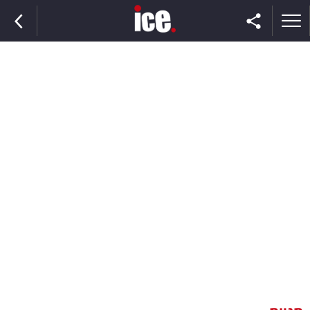
ראשי
הנבחרת
השוק
תקשורת
ומדיה
כסף
וצרכנות