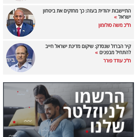
40
התיישבות יהודית בעזה: כך מחזקים את ביטחון
ישראל
ח"כ משה סולומון
שיתופי
פעולה
קיר הברזל שנסדק: שיקום מדינת ישראל חייב
להתחיל מבפנים
ח"כ עודד פורר
דרושים
ניוזלטרים
מייל
אדום