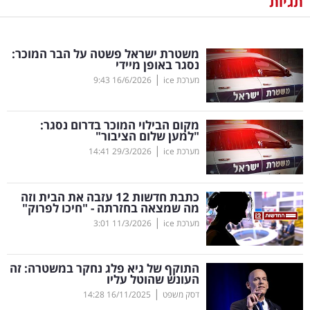
תגיות
נדל"ן
משטרת ישראל פשטה על הבר המוכר:
דיגיטל
נסגר באופן מיידי
וטק
|
מערכת ice
16/6/2026
9:43
שיווק
מקום הבילוי המוכר בדרום נסגר:
ופרסום
"למען שלום הציבור"
|
מערכת ice
29/3/2026
14:41
משפט
כתבת חדשות 12 עזבה את הבית וזה
מדדים
מה שמצאה בחזרתה - "חיכו לפרוק"
ומחקרים
|
מערכת ice
11/3/2026
3:01
דעות
התוקף של גיא פלג נחקר במשטרה: זה
העונש שהוטל עליו
רכילות
|
דסק משפט
16/11/2025
14:28
עסקית