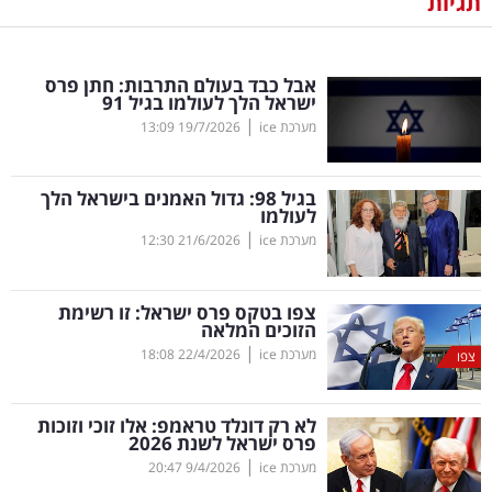
תגיות
נדל"ן
אבל כבד בעולם התרבות: חתן פרס
דיגיטל
ישראל הלך לעולמו בגיל 91
וטק
|
מערכת ice
19/7/2026
13:09
שיווק
בגיל 98: גדול האמנים בישראל הלך
ופרסום
לעולמו
|
מערכת ice
21/6/2026
12:30
משפט
צפו בטקס פרס ישראל: זו רשימת
מדדים
הזוכים המלאה
ומחקרים
|
מערכת ice
22/4/2026
18:08
צפו
דעות
לא רק דונלד טראמפ: אלו זוכי וזוכות
פרס ישראל לשנת 2026
רכילות
|
מערכת ice
9/4/2026
20:47
עסקית