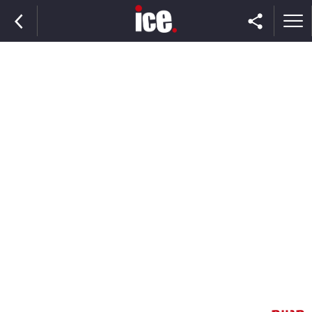
ראשי
הנבחרת
השוק
תקשורת
ומדיה
כסף
וצרכנות