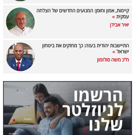
40
קיימות, אמון וחוסן: המנועים החדשים של הצלחה
עסקית
יאיר אבידן
שיתופי
פעולה
התיישבות יהודית בעזה: כך מחזקים את ביטחון
ישראל
ח"כ משה סולומון
דרושים
ניוזלטרים
מייל
אדום