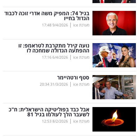
קריפטו
בגיל 74: המפיק משה אדרי זוכה לכבוד
הגדול בחייו
|
מערכת ice
9/4/2026
17:48
ויראלי
טלוויזיה
נועה קירל מתקרבת לטראמפ: זו
ההפתעה הגדולה שמחכה לו
עסקי
|
מערכת ice
6/4/2026
17:16
ספורט
סטף ורטהיימר
קריירה
|
מערכת ice
31/3/2026
20:34
ולימודים
מינויים
אבל כבד בפוליטיקה הישראלית: ח"כ
לשעבר הלך לעולמו בגיל 81
רייטינג
|
מערכת ice
8/2/2026
12:53
רכב