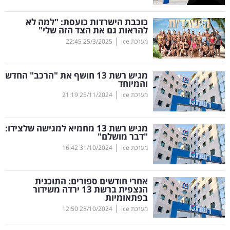
קריפטו
כוכבת הישרדות כועסת: "למה לא
להראות גם את הצד הזה שלי"
|
מערכת ice
25/3/2025
22:45
ויראלי
טלוויזיה
מגיש רשת 13 חושף את "הרכב" החדש
והמיוחד
עסקי
|
מערכת ice
25/11/2024
21:19
ספורט
מגיש רשת 13 מחמיא למגישה שלצידו:
קריירה
"דבר מושלם"
|
ולימודים
מערכת ice
31/10/2024
16:42
מינויים
אחרי חודשים ספורים: התוכנית
הנצפית ברשת 13 ירדה משידור
רייטינג
בפתאומיות
|
מערכת ice
28/10/2024
12:50
רכב