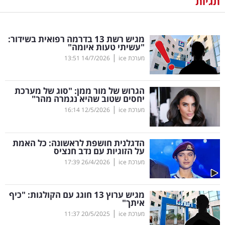
תגיות
נדל"ן
מגיש רשת 13 בדרמה רפואית בשידור:
דיגיטל
"עשיתי טעות איומה"
וטק
|
מערכת ice
14/7/2026
13:51
שיווק
הגרוש של מור ממן: "סוג של מערכת
ופרסום
יחסים שטוב שהיא נגמרה מהר"
|
מערכת ice
12/5/2026
16:14
משפט
הדגלנית חושפת לראשונה: כל האמת
מדדים
על הזוגיות עם נדב חנציס
ומחקרים
|
מערכת ice
26/4/2026
17:39
דעות
מגיש ערוץ 13 חוגג עם הקולגות: "כיף
איתך"
רכילות
|
מערכת ice
20/5/2025
11:37
עסקית