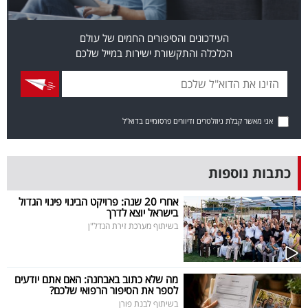
פרסמו
באייס
העידכונים והסיפורים החמים של עולם
הכלכלה והתקשורת ישירות במייל שלכם
עקבו
אחרינו:
אני מאשר קבלת ניוזלטרים ודיוורים פרסומיים בדוא"ל
כתבות נוספות
אחרי 20 שנה: פרויקט הבינוי פינוי הגדול
בישראל יוצא לדרך
בשיתוף מערכת זירת הנדל"ן
מה שלא כתוב באבחנה: האם אתם יודעים
לספר את הסיפור הרפואי שלכם?
בשיתוף לבנת פורן