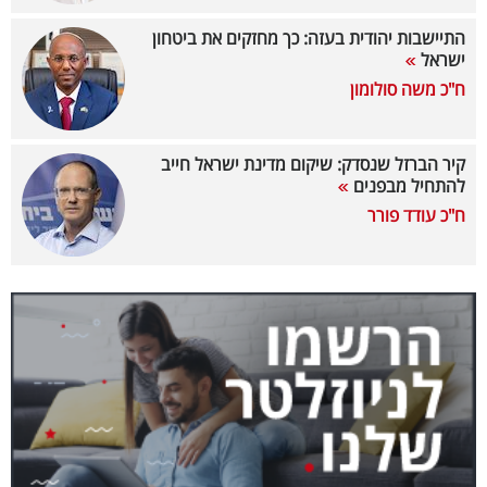
40
התיישבות יהודית בעזה: כך מחזקים את ביטחון
ישראל
ח"כ משה סולומון
שיתופי
פעולה
קיר הברזל שנסדק: שיקום מדינת ישראל חייב
להתחיל מבפנים
ח"כ עודד פורר
דרושים
ניוזלטרים
מייל
אדום