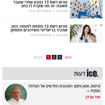
מגיש רשת 13 נפצע אחרי שעבר
תאונה: זה מה שקרה לו בחג
בריאות
|
מערכת ice
24/10/2024
19:32
תרבות
ופנאי
מגיש רשת 13 מתחת לחופה: הזוג
שהכיר בריאליטי השידוכים התחתן
|
מערכת ice
24/9/2024
10:35
תיירות
TOP-
5
הבא
הקודם
1
2
3
המילון
דעות
הכלכלי
פודקאסט
קיימות, אמון וחוסן: המנועים החדשים של הצלחה
עסקית
40
יאיר אבידן
UNDER