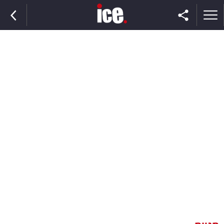
ראשי
הנבחרת
השוק
תקשורת
ומדיה
כסף
וצרכנות