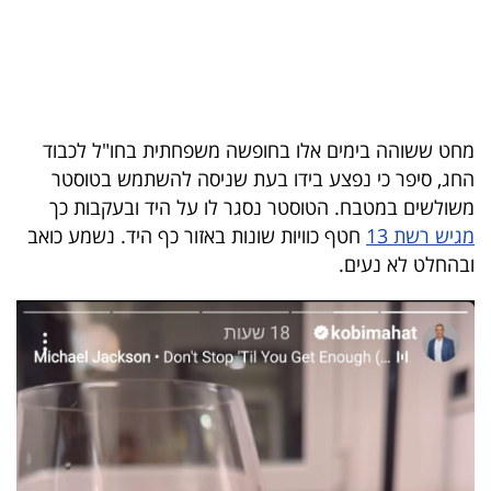
בריאות
תרבות
ופנאי
מחט ששוהה בימים אלו בחופשה משפחתית בחו"ל לכבוד
תיירות
החג, סיפר כי נפצע בידו בעת שניסה להשתמש בטוסטר
משולשים במטבח. הטוסטר נסגר לו על היד ובעקבות כך
TOP-
מגיש רשת 13
חטף כוויות שונות באזור כף היד. נשמע כואב
5
ובהחלט לא נעים.
המילון
הכלכלי
פודקאסט
40
UNDER