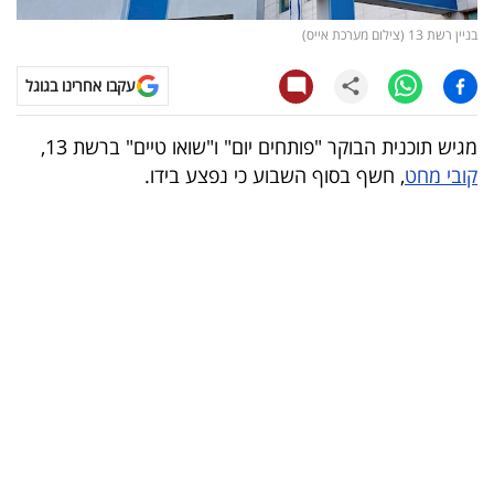
בניין רשת 13 (צילום מערכת אייס)
קריפטו
עקבו אחרינו בגוגל
ויראלי
מגיש תוכנית הבוקר "פותחים יום" ו"שואו טיים" ברשת 13,
טלוויזיה
קובי מחט
, חשף בסוף השבוע כי נפצע בידו.
עסקי
ספורט
קריירה
ולימודים
מינויים
רייטינג
רכב