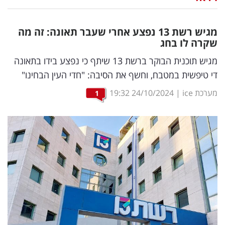
נדל"ן
מגיש רשת 13 נפצע אחרי שעבר תאונה: זה מה
דיגיטל
שקרה לו בחג
וטק
מגיש תוכנית הבוקר ברשת 13 שיתף כי נפצע בידו בתאונה
די טיפשית במטבח, וחשף את הסיבה: "חדי העין הבחינו"
שיווק
מערכת ice
|
24/10/2024
19:32
1
ופרסום
משפט
מדדים
ומחקרים
דעות
רכילות
עסקית