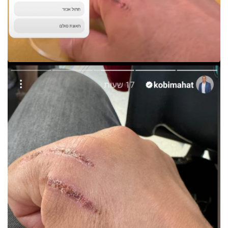
פרסמו
באייס
עקבו
אחרינו: