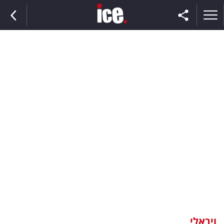
ראשי
הנבחרת
השוק
תקשורת
ומדיה
כסף
וצרכנות
ויראלי