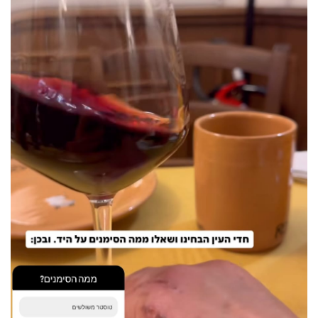
40
שיתופי
פעולה
דרושים
ניוזלטרים
מייל
אדום