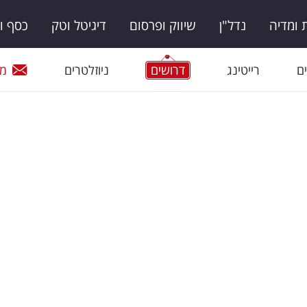
ומדיה
נדל"ן
שיווק ופרסום
דיגיטל וטק
כסף ו
ם
רייטינג
דרושים
ניוזלטרים
מי