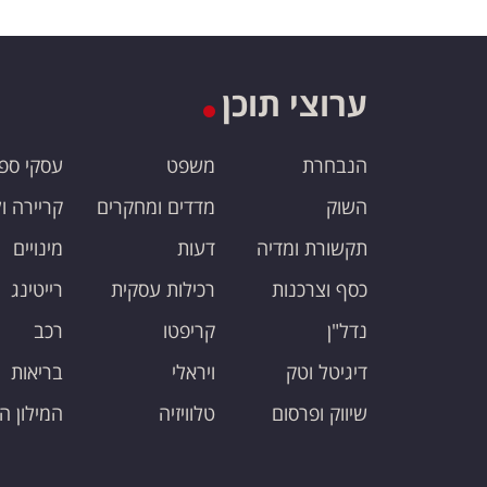
ערוצי תוכן
הנבחרת
משפט
עסקי ספ
השוק
מדדים ומחקרים
קריירה ו
תקשורת ומדיה
דעות
מינויים
כסף וצרכנות
רכילות עסקית
רייטינג
נדל"ן
קריפטו
רכב
דיגיטל וטק
ויראלי
בריאות
שיווק ופרסום
טלוויזיה
המילון ה