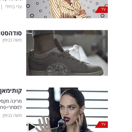
|
עדי ברזילי
TV
סודהסטרי
|
משה בנימין
קותימאן 
מרינה מקסימ
למסחרי-פרסו
|
משה בנימין
TV