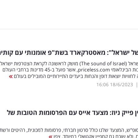
של ישראל": מאסטרקארד בשת"פ אומנותי עם קותימ
סאונד של ישראל (The sound of Israel) מושק לראשונה לקראת הצטרפות ישראל
לאתר ההטבות הבינלאומי priceless.com, אשר פועל ב-45 מדינות ברחבי העולם
לחוויות יוצאות דופן והנחות ביעדים התיירותיים המובילים בעולם
16:06
18/6/2023
ן פייק ניוז: מצעד אייס עם הפרסומות הטובות של
ופ"ש, המצעד שלנו כולל סרטון חברתי, פרסומות למכונית, רהיטים ורשת
 ולא שוכח גם קמפיין אקטואלי במיוחד. צפו