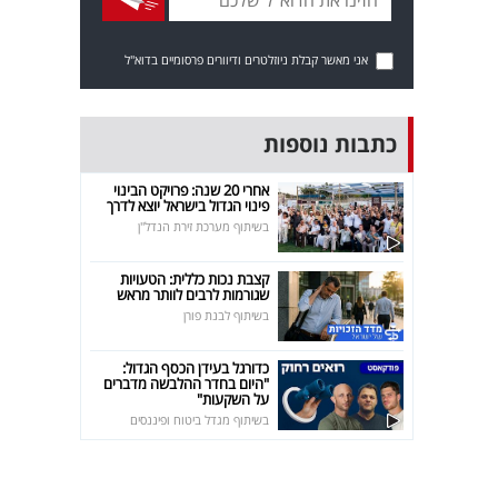
אני מאשר קבלת ניוזלטרים ודיוורים פרסומיים בדוא"ל
כתבות נוספות
אחרי 20 שנה: פרויקט הבינוי
פינוי הגדול בישראל יוצא לדרך
בשיתוף מערכת זירת הנדל"ן
קצבת נכות כללית: הטעויות
שגורמות לרבים לוותר מראש
בשיתוף לבנת פורן
כדורגל בעידן הכסף הגדול:
"היום בחדר ההלבשה מדברים
על השקעות"
בשיתוף מגדל ביטוח ופיננסים