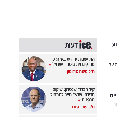
ע
דעות
התיישבות יהודית בעזה: כך
מחזקים את ביטחון ישראל
 על
ח"כ משה סולומון
קיר הברזל שנסדק: שיקום
יס
מדינת ישראל חייב להתחיל
מבפנים
ד
ח"כ עודד פורר