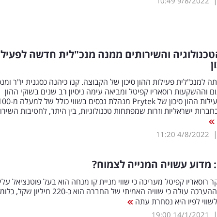
10:49
9/8/2022
כנולוגיה והשירותים ממנה מנכ"לית חדשה לפעילו
ן
תה למנכ"לית פעילות ההון סיכון של הקבוצה. קנז כיהנה כסגנית יו"ר ומנכ
 וההשקעות רוסאריו קפיטל ומביאה עימה ניסיון רב שנים בשוקי ההון
וההיי-טק; פעילות ההון סיכון של Prytek מנהלת נכסים בשווי כולל ש
 בחברות ישראליות וזרות שמפתחות טכנולוגיות, בין היתר, לחטיבות השירו
11:20
4/8/2022
 מדוע עשויה המנייה לצמוח?
רוסאריו קפיטל מעריכה כי שווי מניית קו מנחה הוא בעל פוטנציאל עלי
של-55%. מההערכה עולה כי שוויה האמיתי של החברה הוא כ-220 מיליון שקל, 
שווי לפיו היא נסחרת עתה
19:00
14/1/2021