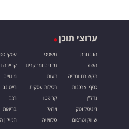
ערוצי תוכן
הנבחרת
משפט
עסקי ספ
השוק
מדדים ומחקרים
קריירה ו
תקשורת ומדיה
דעות
מינויים
כסף וצרכנות
רכילות עסקית
רייטינג
נדל"ן
קריפטו
רכב
דיגיטל וטק
ויראלי
בריאות
שיווק ופרסום
טלוויזיה
המילון ה