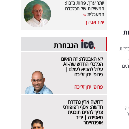
יותר ערך, פחות בזבוז:
המשילות של הכלכלה
המעגלית
יאיר אבידן
ת
הנבחרת
"לית
לא האבטלה: זה האיום
ל למעלה מ-100
הכלכלי החדש שה-AI
תים
עלול להביא לעולם |
פרופ' ירון זליכה
פרופ' ירון זליכה
דרושה ארץ נהדרת
חדשה: אסף רפופורט
יה
צריך להרים תוכנית
כלומר
סאטירה | יריב
אופנהיימר