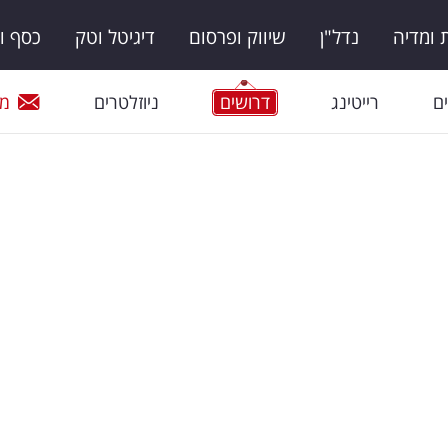
ומדיה
נדל"ן
שיווק ופרסום
דיגיטל וטק
כסף ו
ם
רייטינג
דרושים
ניוזלטרים
מי