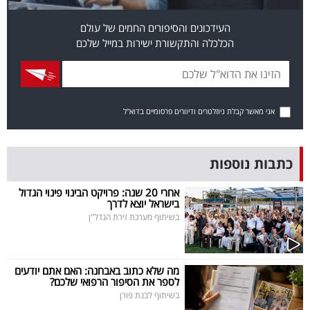
בריאות
העידכונים והסיפורים החמים של עולם
הכלכלה והתקשורת ישירות במייל שלכם
תרבות
ופנאי
תיירות
אני מאשר קבלת ניוזלטרים ודיוורים פרסומיים בדוא"ל
TOP-
5
כתבות נוספות
המילון
אחרי 20 שנה: פרויקט הבינוי פינוי הגדול
בישראל יוצא לדרך
הכלכלי
בשיתוף מערכת זירת הנדל"ן
פודקאסט
מה שלא כתוב באבחנה: האם אתם יודעים
40
לספר את הסיפור הרפואי שלכם?
בשיתוף לבנת פורן
UNDER