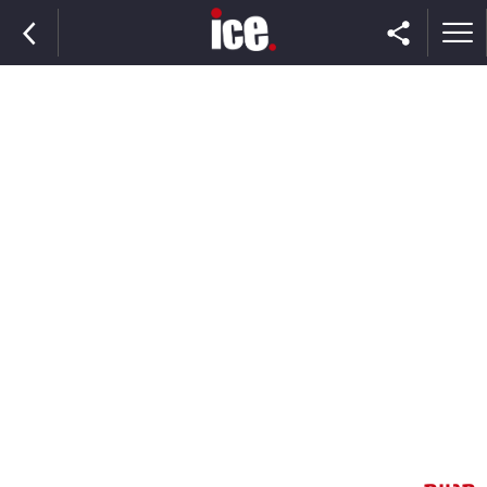
ראשי
הנבחרת
השוק
תקשורת
ומדיה
כסף
וצרכנות