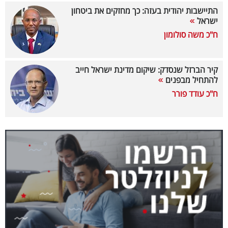
התיישבות יהודית בעזה: כך מחזקים את ביטחון
קריפטו
ישראל
ח"כ משה סולומון
ויראלי
טלוויזיה
קיר הברזל שנסדק: שיקום מדינת ישראל חייב
להתחיל מבפנים
עסקי
ח"כ עודד פורר
ספורט
קריירה
ולימודים
מינויים
רייטינג
רכב