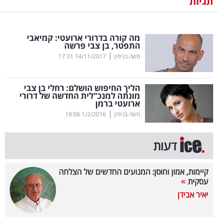
תגיות
נדל"ן
מה קורה בדרורי ארועטי: קמיאבי
דיגיטל
התפטר, בן צבי פרשה
וטק
|
משה בנימין
14/11/2017
17:31
שיווק
הליך החיפוש הושלם: רחלי בן צבי
ופרסום
מונתה למנכ"לית החדשה של דרורי
ארועטי ברמן
|
משפט
משה בנימין
1/2/2016
18:06
מדדים
דעות
ומחקרים
קיימות, אמון וחוסן: המנועים החדשים של הצלחה
דעות
עסקית
יאיר אבידן
רכילות
עסקית