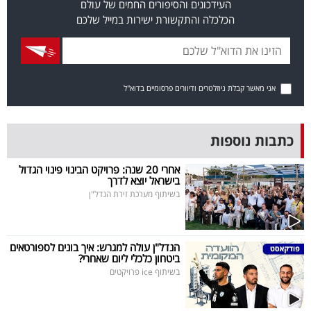
העידכונים והסיפורים החמים של עולם
40
הכלכלה והתקשורת ישירות במייל שלכם
שיתופי
פעולה
אני מאשר קבלת ניוזלטרים ודיוורים פרסומיים בדוא"ל
כתבות נוספות
דרושים
אחרי 20 שנה: פרויקט הבינוי פינוי הגדול
בישראל יוצא לדרך
ניוזלטרים
בשיתוף מערכת זירת הנדל"ן
מייל
הנדל"ן עולה למגרש: איך בונים לספורטאים
ביטחון כלכלי ליום שאחרי?
אדום
בשיתוף ice פרויקטים