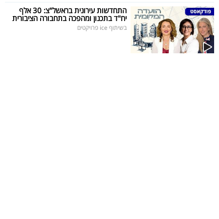
פרסמו
התחדשות עירונית בראשל"צ: 30 אלף
יח"ד בתכנון ומהפכה בתחבורה הציבורית
באייס
בשיתוף ice פרויקטים
עקבו
אחרינו: