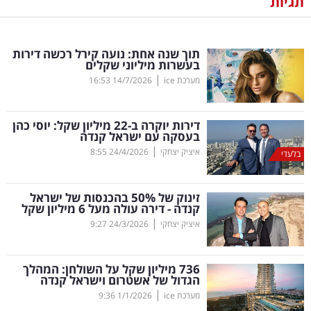
תגיות
נדל"ן
תוך שנה אחת: נועה קירל רכשה דירות
דיגיטל
בעשרות מיליוני שקלים
וטק
|
מערכת ice
14/7/2026
16:53
שיווק
דירות יוקרה ב-22 מיליון שקל: יוסי כהן
ופרסום
בעסקה עם ישראל קנדה
|
איציק יצחקי
24/4/2026
8:55
בלעדי
משפט
זינוק של 50
%
בהכנסות של ישראל
מדדים
קנדה - דירה עולה מעל 6 מיליון שקל
ומחקרים
|
איציק יצחקי
24/3/2026
9:27
דעות
736 מיליון שקל על השולחן: המהלך
הגדול של אשטרום וישראל קנדה
רכילות
|
מערכת ice
1/1/2026
9:36
עסקית