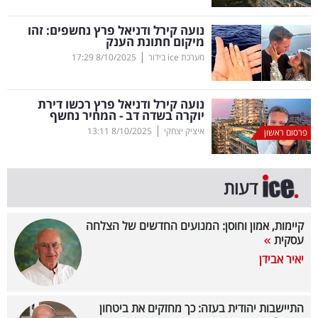
קריפטו
נועה קירל ודניאל פרץ נחשפים: זהו
מיקום חתונת הענק
|
מערכת ice בידור
8/10/2025
17:29
ויראלי
טלוויזיה
נועה קירל ודניאל פרץ רכשו דירת
יוקרה בשדה דב - המחיר נחשף
עסקי
|
איציק יצחקי
8/10/2025
13:11
פרסום ראשון
ספורט
קריירה
דעות
ולימודים
קיימות, אמון וחוסן: המנועים החדשים של הצלחה
מינויים
עסקית
יאיר אבידן
רייטינג
רכב
התיישבות יהודית בעזה: כך מחזקים את ביטחון