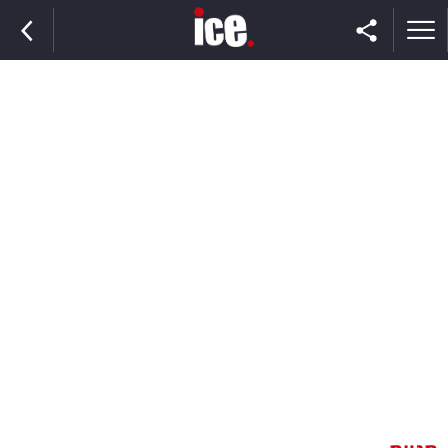
ראשי
הנבחרת
השוק
תקשורת
ומדיה
כסף
וצרכנות