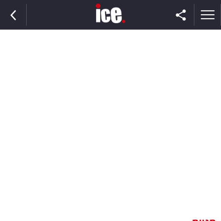
ראשי
הנבחרת
השוק
תקשורת
ומדיה
כסף
וצרכנות