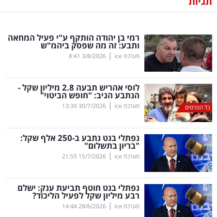
תגיות
נדל"ן
רמי בן יהודה הותקף ע"י פעיל המחאה
דיגיטל
ותבע: זה מה שפסק ביהמ"ש
וטק
|
מערכת ice
3/8/2026
8:41
שיווק
לוסי אהריש תבעה 2.8 מיליון שקל -
ופרסום
הנתבע הגיב: "חופש הביטוי"
|
מערכת ice
30/7/2026
13:39
כל הפרטים
משפט
נפתלי בנט נתבע ב-250 אלף שקל:
מדדים
"בריון בתשלום"
ומחקרים
|
מערכת ice
15/7/2026
21:55
דעות
נפתלי בנט חוטף תביעת ענק: ישלם
רבע מיליון שקל לפעיל הליכוד?
רכילות
|
מערכת ice
28/6/2026
14:44
עסקית