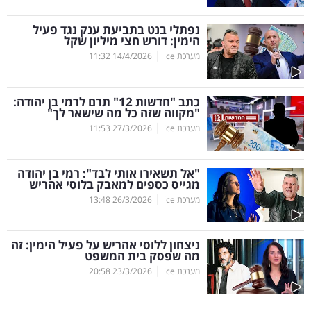
קריפטו
נפתלי בנט בתביעת ענק נגד פעיל
הימין: דורש חצי מיליון שקל
|
מערכת ice
14/4/2026
11:32
ויראלי
טלוויזיה
כתב "חדשות 12" תרם לרמי בן יהודה:
"מקווה שזה כל מה שישאר לך"
עסקי
|
מערכת ice
27/3/2026
11:53
ספורט
"אל תשאירו אותי לבד": רמי בן יהודה
קריירה
מגייס כספים למאבק בלוסי אהריש
|
ולימודים
מערכת ice
26/3/2026
13:48
מינויים
ניצחון ללוסי אהריש על פעיל הימין: זה
מה שפסק בית המשפט
רייטינג
|
מערכת ice
23/3/2026
20:58
רכב