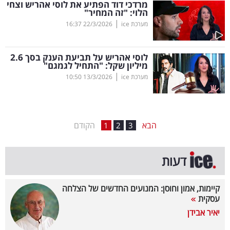
מרדכי דוד הפתיע את לוסי אהריש וצחי
הלוי: "זה המחיר"
בריאות
|
מערכת ice
22/3/2026
16:37
תרבות
ופנאי
לוסי אהריש על תביעת הענק בסך 2.6
מיליון שקל: "התחיל לגמגם"
|
מערכת ice
13/3/2026
10:50
תיירות
TOP-
5
הבא
הקודם
1
2
3
המילון
דעות
הכלכלי
פודקאסט
קיימות, אמון וחוסן: המנועים החדשים של הצלחה
עסקית
40
יאיר אבידן
UNDER