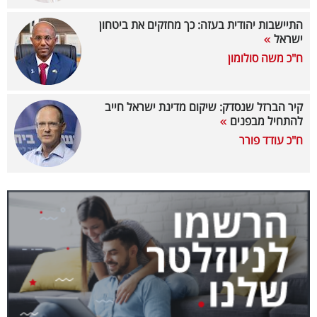
40
התיישבות יהודית בעזה: כך מחזקים את ביטחון
ישראל
ח"כ משה סולומון
שיתופי
פעולה
קיר הברזל שנסדק: שיקום מדינת ישראל חייב
להתחיל מבפנים
ח"כ עודד פורר
דרושים
ניוזלטרים
מייל
אדום