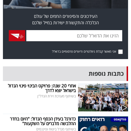
פרסמו
באייס
העידכונים והסיפורים החמים של עולם
הכלכלה והתקשורת ישירות במייל שלכם
עקבו
אחרינו:
אני מאשר קבלת ניוזלטרים ודיוורים פרסומיים בדוא"ל
כתבות נוספות
אחרי 20 שנה: פרויקט הבינוי פינוי הגדול
בישראל יוצא לדרך
בשיתוף מערכת זירת הנדל"ן
כדורגל בעידן הכסף הגדול: "היום בחדר
ההלבשה מדברים על השקעות"
בשיתוף מגדל ביטוח ופיננסים